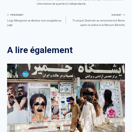
information de qualité et indépendante.
Navigation
PRÉCÉDENT
SUIVANT
Luigi Mangione se déclare non coupable au
Trump et Zelenski se rencontrent à Rome
juge
après la colère à la Maison Blanche
de
l’article
A lire également