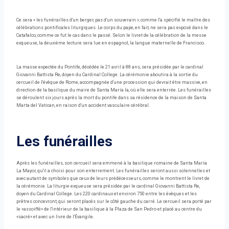
Ce sera « les funérailles d'un berger, pas d'un souverain », comme l'a spécifié le maître des
célébrations pontificales liturgiques. Le corps du pape, en fait, ne sera pas exposé dans le
Catafalco, comme ce fut le cas dans le passé. Selon le livret de la célébration de la messe
exqueuse, la deuxième lecture sera lue en espagnol, la langue maternelle de Francisco.
La masse expectée du Pontife, décédée le 21 avril à 88 ans, sera présidée par le cardinal
Giovanni Battista Re, doyen du Cardinal College. La cérémonie aboutira à la sortie du
cercueil de l'évêque de Rome, accompagnée d'une procession qui devrait être massive, en
direction de la basilique du maire de Santa María la, où elle sera enterrée. Les funérailles
se déroulent six jours après la mort du pontife dans sa résidence de la maison de Santa
Marta del Vatican, en raison d'un accident vasculaire cérébral.
Les funérailles
Après les funérailles, son cercueil sera emmené à la basilique romaine de Santa María
La Mayor, qu'il a choisi pour son enterrement. Les funérailles seront aussi solennelles et
avec autant de symboles que ceux de leurs prédécesseurs, comme le montrent le livret de
la cérémonie. La liturgie exqueuse sera présidée par le cardinal Giovanni Battista Re,
doyen du Cardinal College. Les 220 cardinaux et environ 750 entre les évêques et les
prêtres concevront, qui seront placés sur le côté gauche du carré. Le cercueil sera porté par
le «assoiffé» de l'intérieur de la basilique à la Plaza de San Pedro et placé au centre du
«sacré» et avec un livre de l'Évangile.