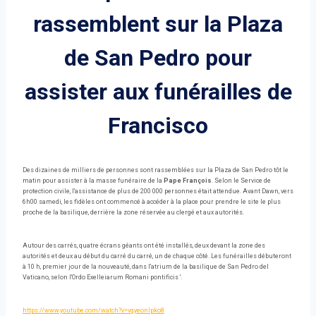
rassemblent sur la Plaza
de San Pedro pour
assister aux funérailles de
Francisco
Des dizaines de milliers de personnes sont rassemblées sur la Plaza de San Pedro tôt le
matin pour assister à la masse funéraire de la
Pape François
. Selon le Service de
protection civile, l'assistance de plus de 200 000 personnes était attendue. Avant Dawn, vers
6h00 samedi, les fidèles ont commencé à accéder à la place pour prendre le site le plus
proche de la basilique, derrière la zone réservée au clergé et aux autorités.
Autour des carrés, quatre écrans géants ont été installés, deux devant la zone des
autorités et deux au début du carré du carré, un de chaque côté. Les funérailles débuteront
à 10 h, premier jour de la nouveauté, dans l'atrium de la basilique de San Pedro del
Vaticano, selon l'Ordo Exelleiarum Romani pontificis '.
https://www.youtube.com/watch?v=vgyeonlpko8