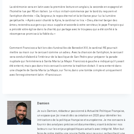
La cérémonie sera en latin avec la première lecture en anglais, la seconde en espagnol et
l'homélie lue par RE en italien. Le «ritus initial» commence par le bord du requiem et
l'antiphon d'entrée: « Da, Seigneur, le repos éternel et la brillance pour lui la lumière
perpétuelle. » Après avoir chanté la Kyrie, le cardinal re lira: « Dieu, éternel berger des
âmes, reviendra aux gens qui vous supplie et accorde à votre serviteur, le pape François qui
a présidé votre église dans la charité, qui partage avec le troupeau qui a été confié à la
récompense promise à la fidèle du »
Comment Francisco a fait lors des funérailles de Benedict XVI, le cardinal RE pourrait
mettre sa main sur le cercueil comme un adieu. Avec la chanson de l'antiphon, le cercueil
sera conduit d'abord à l'intérieur de la basilique de San Pedro pour préparer la parade
nuptiale qui l'emmènera à Santa María La Mayor. Francisco à gauche a indiqué qu'il y avait
été enterré, mais pas dans trois cercueils comme la tradition dictait. Il sera enterré dans
une chapelle de Santa María La Mayor, sur Terre, dans une tombe simple et uniquement
avec l'enregistrement latin: «Franciscus».
Damien
Je suis Damien, rédacteur passionné à Actualité Politique Française,
un espace que j'ai investi dès sa création en 2020 pour démêler les
intrications de la politique française et européenne. Je me consacre à
fournir des analyses précises et documentées, visant à éclairer nos
lecteurs sur les enjeux géopolitiques actuels avec intégrité. Mon but :
faire de notre média une source fiable pour ceux qui recherchent une