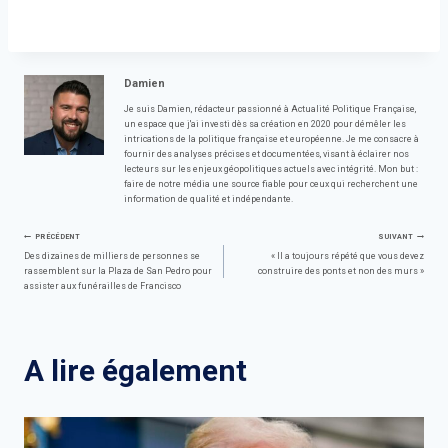
Damien
Je suis Damien, rédacteur passionné à Actualité Politique Française,
un espace que j'ai investi dès sa création en 2020 pour démêler les
intrications de la politique française et européenne. Je me consacre à
fournir des analyses précises et documentées, visant à éclairer nos
lecteurs sur les enjeux géopolitiques actuels avec intégrité. Mon but :
faire de notre média une source fiable pour ceux qui recherchent une
information de qualité et indépendante.
Navigation
PRÉCÉDENT
SUIVANT
Des dizaines de milliers de personnes se
« Il a toujours répété que vous devez
rassemblent sur la Plaza de San Pedro pour
construire des ponts et non des murs »
de
assister aux funérailles de Francisco
l’article
A lire également