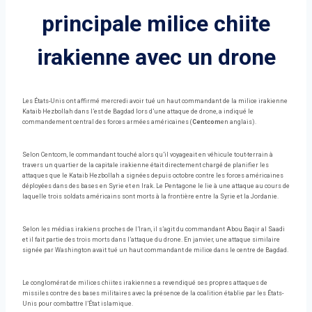
principale milice chiite
irakienne avec un drone
Les États-Unis ont affirmé mercredi avoir tué un haut commandant de la milice irakienne
Kataib Hezbollah dans l’est de Bagdad lors d’une attaque de drone, a indiqué le
commandement central des forces armées américaines (
Centcom
en anglais).
Selon Centcom, le commandant touché alors qu’il voyageait en véhicule tout-terrain à
travers un quartier de la capitale irakienne était directement chargé de planifier les
attaques que le Kataib Hezbollah a signées depuis octobre contre les forces américaines
déployées dans des bases en Syrie et en Irak. Le Pentagone le lie à une attaque au cours de
laquelle trois soldats américains sont morts à la frontière entre la Syrie et la Jordanie.
Selon les médias irakiens proches de l’Iran, il s’agit du commandant Abou Baqir al Saadi
et il fait partie des trois morts dans l’attaque du drone. En janvier, une attaque similaire
signée par Washington avait tué un haut commandant de milice dans le centre de Bagdad.
Le conglomérat de milices chiites irakiennes a revendiqué ses propres attaques de
missiles contre des bases militaires avec la présence de la coalition établie par les États-
Unis pour combattre l’État islamique.