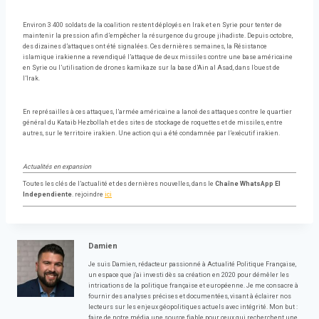
Environ 3 400 soldats de la coalition restent déployés en Irak et en Syrie pour tenter de
maintenir la pression afin d’empêcher la résurgence du groupe jihadiste. Depuis octobre,
des dizaines d’attaques ont été signalées. Ces dernières semaines, la Résistance
islamique irakienne a revendiqué l’attaque de deux missiles contre une base américaine
en Syrie ou l’utilisation de drones kamikaze sur la base d’Ain al Asad, dans l’ouest de
l’Irak.
En représailles à ces attaques, l’armée américaine a lancé des attaques contre le quartier
général du Kataib Hezbollah et des sites de stockage de roquettes et de missiles, entre
autres, sur le territoire irakien. Une action qui a été condamnée par l’exécutif irakien.
Actualités en expansion
Toutes les clés de l’actualité et des dernières nouvelles, dans le
Chaîne WhatsApp El
Independiente
. rejoindre
ici
Damien
Je suis Damien, rédacteur passionné à Actualité Politique Française,
un espace que j'ai investi dès sa création en 2020 pour démêler les
intrications de la politique française et européenne. Je me consacre à
fournir des analyses précises et documentées, visant à éclairer nos
lecteurs sur les enjeux géopolitiques actuels avec intégrité. Mon but :
faire de notre média une source fiable pour ceux qui recherchent une