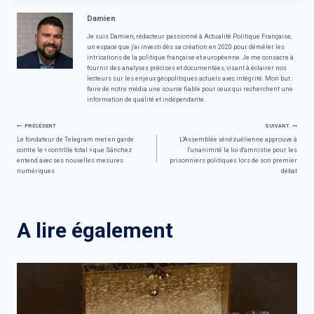
Damien
Je suis Damien, rédacteur passionné à Actualité Politique Française,
un espace que j'ai investi dès sa création en 2020 pour démêler les
intrications de la politique française et européenne. Je me consacre à
fournir des analyses précises et documentées, visant à éclairer nos
lecteurs sur les enjeux géopolitiques actuels avec intégrité. Mon but :
faire de notre média une source fiable pour ceux qui recherchent une
information de qualité et indépendante.
Navigation
PRÉCÉDENT
SUIVANT
Le fondateur de Telegram met en garde
L'Assemblée vénézuélienne approuve à
contre le « contrôle total » que Sánchez
l'unanimité la loi d'amnistie pour les
de
entend avec ses nouvelles mesures
prisonniers politiques lors de son premier
numériques
débat
l’article
A lire également