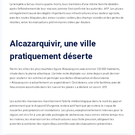
La tempête a fait au moins quatre morts, tous membres d'une même famille décédés
après l'effondrement de leur maison, comme l'ont confirmé les autorités.
AFP
. Les pluies
ont également causé des dégâts importants aux infrastructures et au secteur agricole,
avec des routes bloquées, des zones rurales isolées, des champs inondés et des pertes de
récoltes, selon les évaluations préliminaires citées par
Reuters
.
Alcazarquivir, une ville
pratiquement déserte
Parmi les villes les plus touchées figure Alcazarquivir, avec environ 120 000 habitants,
située dans la plaine atlantique. L'armée reste déployée sur zone depuis jeudi dernier
pour soutenir les victimes et participer aux tâches d'évacuation et d'assistance.
« Alcazarquivir a actuellement un aspect désert. C'est devenu une ville fantôme, avec de
l'eau encore accumulée dans les rues et les places », a déclaré un voisin.
EFE
.
Les autorités marocaines maintiennent l'alerte météorologique dans le nord du pays et
préviennent que le dispositif d'urgence restera actif tant que persistera le risque de
nouvelles précipitations et inondations. Les pluies, exceptionnellement intenses pour la
région, ont mis fin à une période prolongée de sécheresse, mais ont en même temps mis
les rivières, les réservoirs et les infrastructures sous forte pression, obligeant les
autorités à combiner des rejets d'eau contrôlés avec des évacuations préventives.