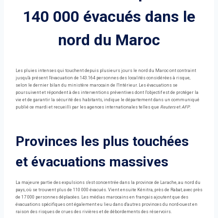
140 000 évacués dans le
nord du Maroc
Les pluies intenses qui touchent depuis plusieurs jours le nord du Maroc ont contraint
jusqu'à présent l'évacuation de 143.164 personnes des localités considérées à risque,
selon le dernier bilan du ministère marocain de l'Intérieur. Les évacuations se
poursuivent et répondent à des interventions préventives dont l'objectif est de protéger la
vie et de garantir la sécurité des habitants, indique le département dans un communiqué
publié ce mardi et recueilli par les agences internationales telles que
Reuters
et
AFP
.
Provinces les plus touchées
et évacuations massives
La majeure partie des expulsions s'est concentrée dans la province de Larache, au nord du
pays, où se trouvent plus de 110 000 évacués. Vient ensuite Kénitra, près de Rabat, avec près
de 17 000 personnes déplacées. Les médias marocains en français ajoutent que des
évacuations spécifiques ont également eu lieu dans d'autres provinces du nord-ouest en
raison des risques de crues des rivières et de débordements des réservoirs.