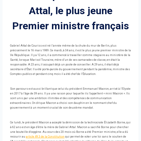
Attal, le plus jeune
Premier ministre français
Gabriel Attal de Couriss est né l’année même de la chute du mur de Berlin, plus
précisément le 16 mars 1989. Ce mardi, à 34 ans, il est le plus jeune premier ministre de la
Ve République. Il y a 12 ans, il a commencé à travailler comme stagiaire au ministère de la
Santé, lorsque Marisol Touraine, mère d’un de ses camarades de classe, en était la
responsable. A 23 ans, il occupait déjà un poste de conseiller. A 29 ans, il était déjà
secrétaire d’État. Il a été porte-parole du gouvernement pendant la pandémie, ministre des
Comptes publics et pendant cinq mois il a été chef de l’Éducation.
Son parcours est aussi brillant que celui du président Emmanuel Macron, arrivé à l’Elysée
en 2017 à l’âge de 39 ans. Il y a une raison pour laquelle ils l’appellent « mini Macron ». Ils
sont unis par une ambition illimitée et des compétences de communication
extraordinaires. On dit que Macron a choisi son dauphin en le nommant chef du
gouvernement à un moment crucial de son deuxième mandat.
Ce lundi, le président Macron a accepté la démission de la technocrate Élizabeth Borne, qui
à 62 ans est en âge d’être la mère de Gabriel Attal. Macron a sacrifié Borne pour chercher
une bouteille d’oxygène. Au cours des 20 mois où Borne a été Premier ministre, elle a dû
recourir au
article 49.3 de la Constitution
qui permet de voter une loi sans le soutien de