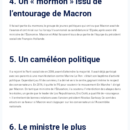
4. Un « mormon » issu de
l’entourage de Macron
Il faisait partie du
mormons
, le groupe de jeunes politiques qui ont vu que Macron avait de
l’avance et ont misé sur lui lorsqu’il a annoncé sa candidature à l’Elysée, après avoir été
ministre de l’Économie. Macron et Attal faisaient tous deux partie de l’équipe du président
socialiste François Hollande.
5. Un caméléon politique
Il a rejoint le Parti socialiste en 2006, avant d’atteindre la majorité. Il avait déjà participé
avec ses parents à une manifestation contre Marine Le Pen : c’était son baptême d’activité
politique. Cependant, au fil des années, il a dérivé vers le centre, gagnant même le respect
des conservateurs. En 2016, il quitte le PS pour soutenir le mouvement En Marche !. dirigé
par Macron. En tant que ministre de l’Éducation, il a soutenu l’interdiction des abayas dans
les écoles, un geste que le leader de Los Republicanos, Eric Ciotti, a qualifié de « courageux
». Il entretient de bonnes relations avec l’ancien président Nicolas Sarkozy. Ce sont des
atouts en sa faveur si Macron veut s’appuyer sur les conservateurs à l’Assemblée
nationale.
6. Le ministre le plus