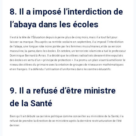
8. Il a imposé l’interdiction de
l’abaya dans les écoles
Il est à la tête de l’Éducation depuis à peine plus de cinq mois, mais il a tout fait pour
laisser sa marque. Peu après sa rentrée scolaire en septembre, il a imposé l’interdiction
de l’abaya, une longue robe noire portée par les femmes musulmanes, et de sa version
masculine, la
qamis
, dans les écoles. En octobre, un terroriste islamiste a tué le professeur
Dominique Bernard à Arras. Il a décidé que les élèves radicalisés devaient être expulsés
des écoles en vertu d’un « principe de protection ». Il a promu un plan visant à améliorer le
niveau des élèves du primaire avec la création de groupes de niveaux en mathématiques
et en français. Il a défendu l’utilisation d’uniformes dans les centres éducatifs.
9. Il a refusé d’être ministre
de la Santé
Bien qu’il ait débuté sa carrière politique comme conseiller au ministère de la Santé, il a
refusé de prendre la direction de ce ministère après la dernière restructuration de l’été
dernier.