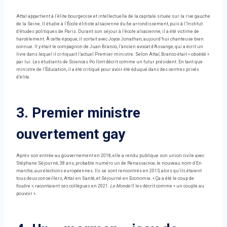
Attal appartient à l’élite bourgeoise et intellectuelle de la capitale située sur la rive gauche
de la Seine. Il étudie à l’École élitiste alsacienne du 6e arrondissement, puis à l’Institut
d’études politiques de Paris. Durant son séjour à l’école alsacienne, il a été victime de
harcèlement. À cette époque, il sortait avec Joyce Jonathan, aujourd’hui chanteuse bien
connue. Il y était le compagnon de Juan Branco, l’ancien avocat d’Assange, qui a écrit un
livre dans lequel il critiquait l’actuel Premier ministre. Selon Attal, Branco était « obsédé »
par lui. Les étudiants de Sciences Po l’ont décrit comme un futur président. En tant que
ministre de l’Éducation, il a été critiqué pour avoir été éduqué dans des centres privés
d’élite.
3. Premier ministre
ouvertement gay
Après son entrée au gouvernement en 2018, elle a rendu publique son union civile avec
Stéphane Séjourné, 38 ans, probable numéro un de Renassaince, le nouveau nom d’En
marche, aux élections européennes. Ils se sont rencontrés en 2015, alors qu’ils étaient
tous deux conseillers, Attal en Santé, et Séjourné en Economie. « Ça a été le coup de
foudre », racontaient ses collègues en 2021.
Le Monde
Il les décrit comme « un couple au
pouvoir ».