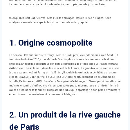
confiance pour freiner la montée du Rassemblement national, dirigé par Marine Le Pen.
Le premier combat aura lieu lors des élections européennes de juin prochain.
Quoi qu’il en soit, Gabriel Attal sera l’un des protagonistes de 2024 en France. Nous
analysons ensuite les aspects les plus curieux de sa biographie.
1. Origine cosmopolite
Le nouveau Premier ministre français est le fils du producteur de cinéma Yves Attal, juif
tunisien décédé en 2015, et de Marie de Couriss, descendante de chrétiens orthodoxes
d’Odessa. En tant que producteur, son père a participé à des films tels que
Talons lointains
,
d’Almodovar. Né à Clamart, dans le sud-ouest de la France, il a grandi à Paris avec ses trois
jeunes sœurs : Noémi, Fanny et Iris. Enfant, il voulait devenir acteur de théâtre et est un
cinéphile avoué. Gabriel Attal de Couriss, qui utilise habituellement les deux noms de
famille, l’a déclaré en 2019
Libération
: « Mon père m’a dit un jour : ‘Tu es peut-être orthodoxe
mais tu te sentiras juif toute ta vie, surtout parce que tu ressentiras de l’antisémitisme à
cause de ton nom de famille.' » Il déplace une table qui appartenait à son père de ministère
en ministère. Il va maintenant l’emmener à Matignon.
2. Un produit de la rive gauche
de Paris