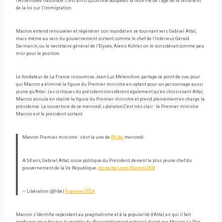
l’Assemblée nationale. C’est ainsi qu’ont été adoptées la réforme de l’âge de la retraite et
de la loi sur l’immigration.
Macron entend renouveler et régénérer son mandat en se tournant vers Gabriel Attal,
mais même au sein du gouvernement sortant, comme le chef de l’Intérieur, Gérald
Darmanin, ou le secrétaire général de l’Elysée, Alexis Kohler, on le considérait comme peu
mûr pour le position.
Le fondateur de La France insoumise, Jean-Luc Mélenchon, partage ce point de vue, pour
qui Macron a éliminé la figure du Premier ministre en optant pour un personnage aussi
jeune qu’Attal. Les critiques du président considèrent également qu’en choisissant Attal,
Macron annule en réalité la figure du Premier ministre et prend pleinement en charge la
présidence. La couverture de ce mercredi
Libération
C’est très clair : le Premier ministre
Macron est le président sortant.
Macron Premier ministre : c’est la une de
@Libé
mercredi.
A 34 ans, Gabriel Attal, sosie politique du Président, devient le plus jeune chef du
gouvernement de la Ve République.
pic.twitter.com/IGamnlJ8fd
— Libération (@libe)
9 janvier 2024
Macron s’identifie cependant au pragmatisme et à la popularité d’Attal, en qui il fait