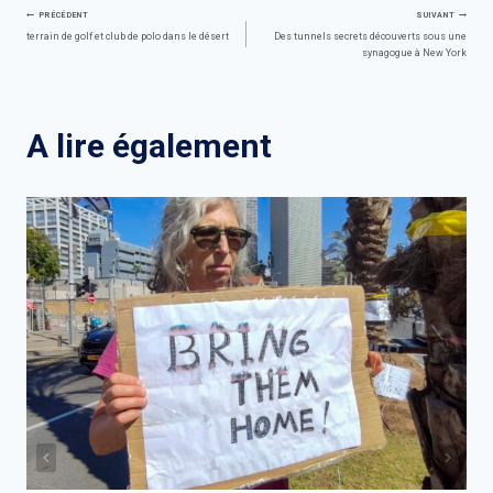
Navigation
PRÉCÉDENT
SUIVANT
terrain de golf et club de polo dans le désert
Des tunnels secrets découverts sous une
synagogue à New York
de
l’article
A lire également