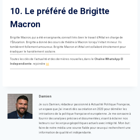
10. Le préféré de Brigitte
Macron
Brigitte Macron, qui a été enseignante, connaît très bien le travail d’Attal en charge de
l’Éducation. Brigitte a donné des cours de théâtre à Macron lorsqu’il était mineur. Ils
tombèrent follement amoureux. Brigitte Macron et Attal ont collaboré étroitement pour
éradiquer le harcèlement scolaire.
Toutes les clés de l’actualité et des dernières nouvelles, dans le
Chaîne WhatsApp El
Independiente
. rejoindre
ici
Damien
Je suis Damien, rédacteur passionné à Actualité Politique Française,
un espace que j'ai investi dès sa création en 2020 pour démêler les
intrications de la politique française et européenne. Je me consacre à
fournir des analyses précises et documentées, visant à éclairer nos
lecteurs sur les enjeux géopolitiques actuels avec intégrité. Mon but :
faire de notre média une source fiable pour ceux qui recherchent une
information de qualité et indépendante.