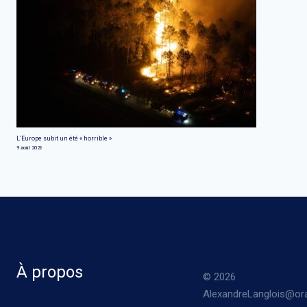
L’Europe subit un été « horrible »
9 août 2026
À propos
© 2026
AlexandreLanglois@ora