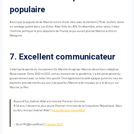
populaire
Alors que la popularité de Macron est en chute libre, avec seulement 27% de soutien, selon
un sondage publié dans
Les Échos
. Attal frôle les 40%. En décembre, selon Ipsos, il était
l’homme politique le plus populaire de France, ce qui aurait poussé Macron à choisir
Matignon.
7. Excellent communicateur
Il était porte-parole du mouvement En Marche dirigé par Macron, désormais rebaptisé
Renaissance. Entre 2020 et 2022, soit au moment de la pandémie, il a été porte-parole du
gouvernement avec un bilan très positif. C’est également à cette époque qu’ont eu lieu les
élections présidentielles au cours desquelles Macron a de nouveau pris le dessus sur
Marine Le Pen.
Aujourd’hui, Gabriel Attal est nommé Premier ministre.
A 34 ans, il devient le plus jeune Premier ministre de la Cinquième République. Mais
au fait, c’est qui Gabriel Attal ?
pic.twitter.com/ivqzsy98jR
— Brut FR (@brutofficiel)
9 janvier 2024