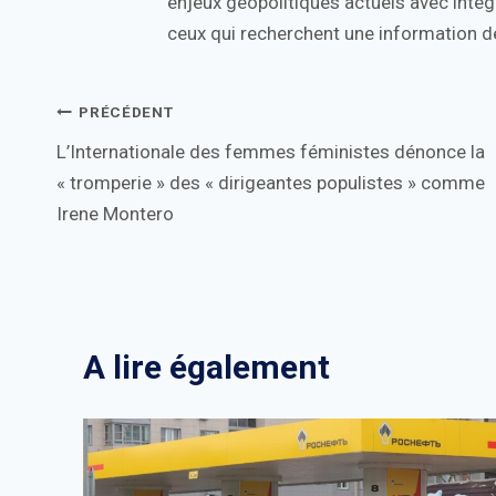
enjeux géopolitiques actuels avec intégr
ceux qui recherchent une information de
Navigation
PRÉCÉDENT
L’Internationale des femmes féministes dénonce la
de
« tromperie » des « dirigeantes populistes » comme
l’article
Irene Montero
A lire également