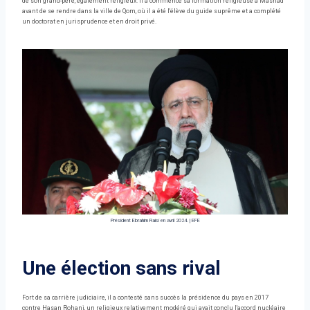
de son grand-père, également religieux. Il a commencé sa formation religieuse à Mashad
avant de se rendre dans la ville de Qom, où il a été l'élève du guide suprême et a complété
un doctorat en jurisprudence et en droit privé.
Président Ebrahim Raisí en avril 2024.
|
EFE
Une élection sans rival
Fort de sa carrière judiciaire, il a contesté sans succès la présidence du pays en 2017
contre Hasan Rohani, un religieux relativement modéré qui avait conclu l'accord nucléaire