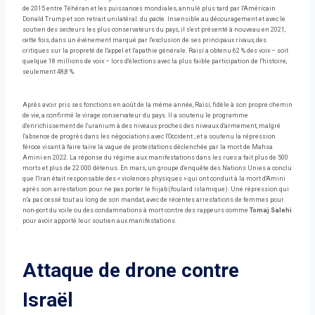
de 2015 entre Téhéran et les puissances mondiales, annulé plus tard par l'Américain
Donald Trump et son retrait unilatéral. du pacte. Insensible au découragement et avec le
soutien des secteurs les plus conservateurs du pays, il s'est présenté à nouveau en 2021,
cette fois, dans un événement marqué par l'exclusion de ses principaux rivaux, des
critiques sur la propreté de l'appel et l'apathie générale. Raisí a obtenu 62 % des voix – soit
quelque 18 millions de voix – lors d'élections avec la plus faible participation de l'histoire,
seulement 48,8 %.
Après avoir pris ses fonctions en août de la même année, Raïsí, fidèle à son propre chemin
de vie, a confirmé le virage conservateur du pays. Il a soutenu le programme
d'enrichissement de l'uranium à des niveaux proches des niveaux d'armement, malgré
l'absence de progrès dans les négociations avec l'Occident ; et a soutenu la répression
féroce visant à faire taire la vague de protestations déclenchée par la mort de Mahsa
Amini en 2022. La réponse du régime aux manifestations dans les rues a fait plus de 500
morts et plus de 22 000 détenus. En mars, un groupe d'enquête des Nations Unies a conclu
que l'Iran était responsable des « violences physiques » qui ont conduit à la mort d'Amini
après son arrestation pour ne pas porter le hijab (foulard islamique). Une répression qui
n'a pas cessé tout au long de son mandat, avec de récentes arrestations de femmes pour
non-port du voile ou des condamnations à mort contre des rappeurs comme
Tomaj Salehi
pour avoir apporté leur soutien aux manifestations.
Attaque de drone contre
Israël