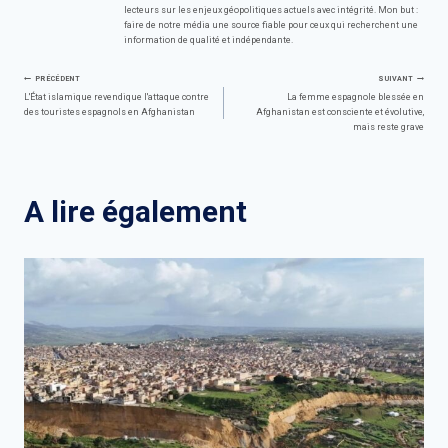
lecteurs sur les enjeux géopolitiques actuels avec intégrité. Mon but :
faire de notre média une source fiable pour ceux qui recherchent une
information de qualité et indépendante.
Navigation
PRÉCÉDENT
SUIVANT
L'État islamique revendique l'attaque contre
La femme espagnole blessée en
des touristes espagnols en Afghanistan
Afghanistan est consciente et évolutive,
de
mais reste grave
l’article
A lire également