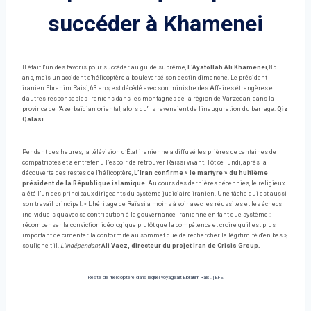
succéder à Khamenei
Il était l'un des favoris pour succéder au guide suprême,
L'Ayatollah Ali Khamenei
, 85
ans, mais un accident d'hélicoptère a bouleversé son destin dimanche. Le président
iranien Ebrahim Raisi, 63 ans, est décédé avec son ministre des Affaires étrangères et
d'autres responsables iraniens dans les montagnes de la région de Varzeqan, dans la
province de l'Azerbaïdjan oriental, alors qu'ils revenaient de l'inauguration du barrage.
Qiz
Qalasi
.
Pendant des heures, la télévision d’État iranienne a diffusé les prières de centaines de
compatriotes et a entretenu l’espoir de retrouver Raïssi vivant. Tôt ce lundi, après la
découverte des restes de l'hélicoptère,
L’Iran confirme « le martyre » du huitième
président de la République islamique
. Au cours des dernières décennies, le religieux
a été l’un des principaux dirigeants du système judiciaire iranien. Une tâche qui est aussi
son travail principal. « L'héritage de Raïssi a moins à voir avec les réussites et les échecs
individuels qu'avec sa contribution à la gouvernance iranienne en tant que système :
récompenser la conviction idéologique plutôt que la compétence et croire qu'il est plus
important de cimenter la conformité au sommet que de rechercher la légitimité d'en bas »,
souligne-t-il.
L'indépendant
Ali Vaez, directeur du projet Iran de Crisis Group.
Reste de l'hélicoptère dans lequel voyageait Ebrahim Raisí.
|
EFE