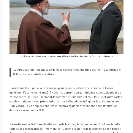
Le défunt président iranien avec son homologue d'Arzebaijan Ilham Aliyev lors de l'inauguration du barrage.
Les groupes internationaux de défense des droits de l'homme estiment que jusqu'à 5
000 personnes ont été exécutées.
Surnommé le « juge de la pendaison » pour sa participation à cet épisode, le Trésor
américain l’a sanctionné en 2019 « pour sa supervision administrative des exécutions de
personnes mineures au moment de commettre leur crime et pour torture et autres actes
cruels ». traitements ou peines inhumains ou dégradants infligés à des prisonniers en
Iran, y compris les amputations. Washington a également mentionné son implication
dans les exécutions de 1988.
Né en décembre 1960 dans la ville sainte de Mashad, Raïssi se prétend fils d'une famille
religieuse descendante de l'imam chiite Hussein et a hérité de la vocation de son père et