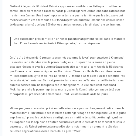
Méfiant à l’égard de l’Occident, Raïssi a approuvé en avril dernier l’attaque inhabituelle
contre Israël en réponse à l’assassinat de plusieurs généraux iraniens dans l’ambassade
iranienne à Damas. Une étape importante dans la guerre fantôme que les deux pays ont
menée ces dernières décennies, sur fond d'opération militaire israélienne dans la bande
de Gaza qui a lancé quelque 300 drones et missiles contre Israël depuis le sol iranien.
Une succession présidentielle n’annonce pas un changement radical dans la manière
dont l’Iran formule ses intérêts à l’étranger et agit en conséquence.
Celui qui a été considéré pendant des années comme le favori pour succéder à Khamenei
– avec des liens étendus avec le pouvoir religieux – disparaît de la scène en pleine
escalade régionale, avec la guerre à Gaza contestée par le soi-disant Axe de la Résistance
que l'Iran a parrainé en la région, des Houthis au Yémen au Hezbollah au Liban ou aux
milices chiites en Syrie et en Irak. Le Hamas lui-même à Gaza a été l’un des bénéficiaires
de la stratégie iranienne. Sa mort, pleurée dans les rues de Téhéran et célébrée dans les
bureaux occidentaux, ne marquera pas le changement. Le vice-président Mohamed
Mokhber prendra le pouvoir après sa mort et, selon la Constitution, en cas de décès ou
d'incapacité du président, des élections auront lieu dans un délai de 50 jours.
«D’une part, une succession présidentielle n’annonce pas un changement radical dans la
manière dont l’Iran formule ses intérêts à l’étranger et agit en conséquence. C’est le guide
suprême qui prend les décisions stratégiques en matière de politique étrangère, même
s’il s’appuie sur les opinions d’autres acteurs clés, dont le président. Cependant, ce sera le
successeur de Raïssi qui exécutera ces décisions, notamment en prenant la tête des
délicates négociations avec les États-Unis », prédit Vaez.