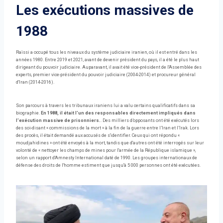
Les exécutions massives de
1988
Raïssi a occupé tous les niveaux du système judiciaire iranien, où il est entré dans les
années 1980. Entre 2019 et 2021, avant de devenir président du pays, il a été le plus haut
dirigeant du pouvoir judiciaire. Auparavant, il avait été vice-président de l'Assemblée des
experts, premier vice-président du pouvoir judiciaire (2004-2014) et procureur général
d'Iran (2014-2016).
Son parcours à travers les tribunaux iraniens lui a valu certains qualificatifs dans sa
biographie.
En 1988, il était l'un des responsables directement impliqués dans
l'exécution massive de prisonniers.
. Des milliers d’opposants ont été exécutés lors
des soi-disant « commissions de la mort » à la fin de la guerre entre l’Iran et l’Irak. Lors
des procès, il était demandé aux accusés de s'identifier. Ceux qui ont répondu «
moudjahidines » ont été envoyés à la mort, tandis que d'autres ont été interrogés sur leur
volonté de « nettoyer les champs de mines pour l'armée de la République islamique »,
selon un rapport d'Amnesty International daté de 1990. Les groupes internationaux de
défense des droits de l'homme estiment que jusqu'à 5 000 personnes ont été exécutées.