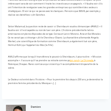
Francisco Sánchez souligne que les pirouettes verbales d'AMLO étaient uniques. Le plus
intéressant sera de voir comment il traite les investisseurs espagnols. « Il faudra voir s'ils
ont l'intention de renégocier avec les grandes entreprises qui contrôlent des secteurs
stratégiques. Et voir ce qui se passe avec les banques. Pensons que BBVA, par exemple, y
réalise ses bénéfices », dit Sánchez.
Selon Malamud, la question reste de savoir si Sheinbaum voudra s'émanciper d'AMLO. « Il
faudra voir s'il est capable ou non de tuer son père. L'histoire présidentielle latino-
américaine est pleine d'épisodes de ce type. Correa et Lenin Moreno. Arce et Evo Morales.
Ce ne serait pas si étrange », dit le Chercheur Elcano. La chancelière allemande Angela
Merkel, une scientifique de formation comme Sheinbaum, a également tué son père,
Helmut Kohl, qui l'appelait
les filles
(la fille).
AMLO affirme que lorsqu'il transférera le pouvoir à Sheinbaum, il pourra dire : « Mission
accomplie ». Il assure qu'il va prendre sa retraite comme ça
ton ranch, La Chingada
, à
Palenque, Chiapas. Rares sont ceux qui croient qu’il va complètement disparaître de la
scène.
Le Docteur est entré dans l'histoire. « Pour la première fois depuis 200 ans, je deviendrai la
première femme présidente du Mexique », […]
Damien