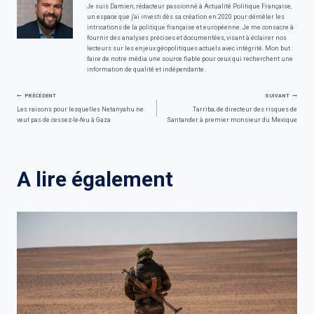
Je suis Damien, rédacteur passionné à Actualité Politique Française,
un espace que j'ai investi dès sa création en 2020 pour démêler les
intrications de la politique française et européenne. Je me consacre à
fournir des analyses précises et documentées, visant à éclairer nos
lecteurs sur les enjeux géopolitiques actuels avec intégrité. Mon but :
faire de notre média une source fiable pour ceux qui recherchent une
information de qualité et indépendante.
Navigation
PRÉCÉDENT
SUIVANT
Les raisons pour lesquelles Netanyahu ne
Tarriba, de directeur des risques de
veut pas de cessez-le-feu à Gaza
Santander à premier monsieur du Mexique
de
l’article
A lire également