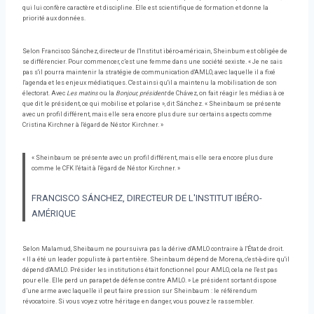
qui lui confère caractère et discipline. Elle est scientifique de formation et donne la
priorité aux données.
Selon Francisco Sánchez, directeur de l'Institut ibéro-américain, Sheinbum est obligée de
se différencier. Pour commencer, c’est une femme dans une société sexiste. « Je ne sais
pas s'il pourra maintenir la stratégie de communication d'AMLO, avec laquelle il a fixé
l'agenda et les enjeux médiatiques. C'est ainsi qu'il a maintenu la mobilisation de son
électorat. Avec
Les matins
ou la
Bonjour, président
de Chávez, on fait réagir les médias à ce
que dit le président, ce qui mobilise et polarise », dit Sánchez. « Sheinbaum se présente
avec un profil différent, mais elle sera encore plus dure sur certains aspects comme
Cristina Kirchner à l'égard de Néstor Kirchner. »
« Sheinbaum se présente avec un profil différent, mais elle sera encore plus dure
comme le CFK l'était à l'égard de Néstor Kirchner. »
FRANCISCO SÁNCHEZ, DIRECTEUR DE L'INSTITUT IBÉRO-
AMÉRIQUE
Selon Malamud, Sheibaum ne poursuivra pas la dérive d'AMLO contraire à l'État de droit.
« Il a été un leader populiste à part entière. Sheinbaum dépend de Morena, c'est-à-dire qu'il
dépend d'AMLO. Présider les institutions était fonctionnel pour AMLO, cela ne l'est pas
pour elle. Elle perd un parapet de défense contre AMLO. » Le président sortant dispose
d’une arme avec laquelle il peut faire pression sur Sheinbaum : le référendum
révocatoire. Si vous voyez votre héritage en danger, vous pouvez le rassembler.