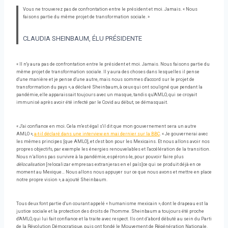
Vous ne trouverez pas de confrontation entre le président et moi. Jamais. « Nous
faisons partie du même projet de transformation sociale. »
CLAUDIA SHEINBAUM, ÉLU PRÉSIDENTE
« Il n'y aura pas de confrontation entre le président et moi. Jamais. Nous faisons partie du
même projet de transformation sociale. Il y aura des choses dans lesquelles il pense
d'une manière et je pense d'une autre, mais nous sommes d'accord sur le projet de
transformation du pays », a déclaré Sheinbaum, à ceux qui ont souligné que pendant la
pandémie, elle apparaissait toujours avec un masque, tandis qu'AMLO, qui se croyait
immunisé après avoir été infecté par le Covid au début, se démasquait.
« J'ai confiance en moi. Cela m'est égal s'il dit que mon gouvernement sera un autre
AMLO »,
a-t-il déclaré dans une interview en mai dernier sur la BBC
. « Je gouvernerai avec
les mêmes principes [que AMLO], et c'est bon pour les Mexicains. Et nous allons avoir nos
propres objectifs, par exemple les énergies renouvelables et l'accélération de la transition.
Nous n’allons pas survivre à la pandémie, espérons-le, pour pouvoir faire plus
délocalisation
[relocalizar empresas extranjeras en el país]ce qui se produit déjà en ce
moment au Mexique… Nous allons nous appuyer sur ce que nous avons et mettre en place
notre propre vision », a ajouté Sheinbaum.
Tous deux font partie d'un courant appelé « humanisme mexicain », dont le drapeau est la
justice sociale et la protection des droits de l'homme. Sheinbaum a toujours été proche
d'AMLO, qui lui fait confiance et la traite avec respect. Ils ont d’abord débuté au sein du Parti
de la Révolution Démocratique, puis ont fondé le Mouvement de Régénération Nationale.