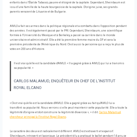
enfants dans l'État de Tabasco, pauvre et éloigné de la capitale. Cependant, Sheinbaum est
issu d’une famille de la haute bourgeoisie de la capitale. D'origine juive, ses grands-
parents venaient de Lituanie et de Bulgarie.
AMLO a fait ses armes dans la politique régionale et a combattu dans l'opposition pendant
des années. Il est également passé par le PRI. Cependant, Sheinbaum, une scientifique
formée à l'Université du Mexique et à Berkeley, a passé sa carrière dans le monde
universitaire et administratif. Elle a été la première femme maire du DF et sera la
première présidente de l'Amérique du Nord. C'est aussi la personne qui a reçu le plus de
votes en 200 ans d'Histoire.
Il est vrai qu'elle est la candidate d'AMLO. « Il a gagné grâce à AMLO, qui lui a transmis
sa popularité. »
CARLOS MALAMUD, ENQUÊTEUR EN CHEF DE L'INSTITUT
ROYAL ELCANO
« C'est vrai qu'elle est la candidate d'AMLO. Elle a gagné grâce au fait qu'AMLO lui a
transféré sa popularité. Nous verrons si elle peut maintenir cette popularité. Elle a toute la
légitimité d'origine et doit construire la légitimité d'exercice », » il dit.
Carlos Malamud,
chercheur principal à l'Institut Royal Elcano
.
Le caractère des deux est radicalement différent. AMLO est extraverti et expansif.
Sheinbaum, introverti et laconique. Le président élu a pratiqué le ballet pendant 14 ans, ce