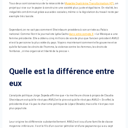
Tous deux sont convaincus de la nécessité de l
Appelée Quatrième Transformation (4T)
, un
projet qui vise sur le papier à construire une société plus juste et égalitaire. En réalité, les
inégalités ont diminué grâce aux aides sociales, même si la législation du travail reste par
exemple très laxiste.
Cependant, on ne sait pas comment Sheinbaum procédera à son arrivée au Palais
national. Comme l'écrit la journaliste Lydia Cacho
dans votre compte X
: « Le Mexique a une
femme présidente. Elle a obtenu cinq millions de voix de plus que l'ancien président AMLO
et est la personne la plus votée du pays. Voyons maintenant comment elle gouverne et ce
qu'elle fait avec les droits de l'homme, la violence contre les femmes, les droits de
l'enfance. , crime organisé et liberté de la presse ».
Quelle est la différence entre
eux
L'analyste politique Jorge Zepeda affirme que « la meilleure chose à propos de Claudia
Sheinbaum est qu'elle n'est pas AMLO et le pire est qu'elle n'est pas AMLO ». En effet, la
présidente élue n’a pas le charisme politique de López Obrador, mais elle n’est pas non
plus populiste.
Leur origine les différencie substantiellement. AMLO est issu d'une famille de classe
moyenne inférieure. Il est le fils d'un ouvrier pétrolier et d'une paysanne qui a eu sept