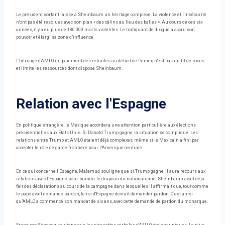
Le président sortant laisse à Sheinbaum un héritage complexe. La violence et l'insécurité
n'ont pas été résolues avec son plan « des câlins au lieu des balles ». Au cours de ces six
années, il y a eu plus de 180 000 morts violentes. Le trafiquant de drogue a accru son
pouvoir et élargi sa zone d’influence.
L'héritage d'AMLO, du paiement des retraites au déficit de Pemex, n'est pas un lit de roses
et limite les ressources dont dispose Sheinbaum.
Relation avec l'Espagne
En politique étrangère, le Mexique accordera une attention particulière aux élections
présidentielles aux États-Unis. Si Donald Trump gagne, la situation se complique. Les
relations entre Trump et AMLO étaient déjà complexes, même si le Mexicain a fini par
accepter le rôle de garde-frontière pour l’Amérique centrale.
En ce qui concerne l’Espagne, Malamud souligne que si Trump gagne, il aura recours aux
relations avec l’Espagne pour brandir le drapeau du nationalisme. Sheinbaum avait déjà
fait des déclarations au cours de la campagne dans lesquelles il affirmait que, tout comme
le pape avait demandé pardon, le roi d'Espagne devrait demander pardon. C’est ainsi
qu’AMLO a commencé son mandat de six ans, avec cette demande de pardon du monarque.