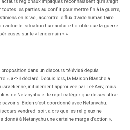
s acteurs régionaux impliqués reconnaissent qu'il s'agit
 toutes les parties au conflit pour mettre fin à la guerre,
tiniens en Israël, accroître le flux d'aide humanitaire
 actuelle. situation humanitaire horrible que la guerre
érieuses sur le « lendemain ».»
 proposition dans un discours télévisé depuis
e », a-t-il déclaré. Depuis lors, la Maison Blanche a
on israélienne, initialement approuvée par Tel-Aviv, mais
lics de Netanyahu et le rejet catégorique de ses ultra-
e savoir si Biden s’est coordonné avec Netanyahu.
iscours vendredi soir, alors que les religieux ne
il a donné à Netanyahu une certaine marge d’action »,