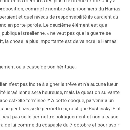
utif et les membres les plus d’extrême droite. « Il y a
proposition, comme le nombre de prisonniers du Hamas
 seraient et quel niveau de responsabilité ils auraient au
 ancien porte-parole. Le deuxième élément est que
publique israélienne, « ne veut pas que la guerre se
t, la chose la plus importante est de vaincre le Hamas
quement ou à cause de son héritage.
ien n’est pas incité à signer la trêve et n’a aucune lueur
iété israélienne sera heureuse, mais la question suivante
ace est-elle terminée ?' A cette époque, parvenir à un
hu ne peut pas se le permettre », souligne Bushinsky. Et il
 ne peut pas se le permettre politiquement et non à cause
dra de lui comme du coupable du 7 octobre et pour avoir