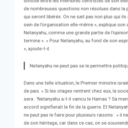
difficile entre les membres centristes de son exéc
de nombreuses questions non résolues dans la 
qui seront libérés. On ne sait pas non plus qui ils
sein de l’organisation elle-même », explique son
Netanyahu, comme une grande partie de l’opinion 
termine ». « Pour Netanyahu, au fond de son espri
», ajoute-t-il.
Netanyahu ne peut pas se le permettre politi
Dans une telle situation, le Premier ministre israél
de paix. « Si les otages rentrent chez eux, la soc
sera : 'Netanyahu a-t-il vaincu le Hamas ? Sa men
accord signifierait la fin de la guerre. Et Netanya
ne peut pas le faire pour plusieurs raisons : « il
de son héritage, car dans ce cas, on se souvien