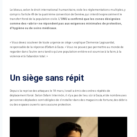
Le blocus, selon le droit international humanitaire, viole les réglementations multiples, y
compris l'article 49 de la quatrième convention de Genève, qui interdit expressément le
transfert forcé de la population civile.
L'ONU a confirmé que les zones désignées
comme des «abris» ne répondent pas aux exigences minimales de protection,
d'hygiène ou de soins médicaux.
« Vous devez soulever de toute urgence ce siège », explique Clemence Lagouardat,
responsable de la réponse d'Oxfam à Gaza. « Vous ne pouvez pas permettre au monde de
regarder dans l'autre sens tandis qu'une population entière est soumise à la faim, à la
violence et à l'abandon total. »
Un siège sans répit
Depuis la reprise des attaques le 18 mars, Israël a émis des ordres répétés de
déplacement forcé. Selon Oxfam Intermón, il n'y a pas de lieu sûr à Gaza, et de nombreuses
personnes déplacées sont obligées de s'installer dans des magasins de fortune, des débris
ou des espaces ouverts sans aucune protection.