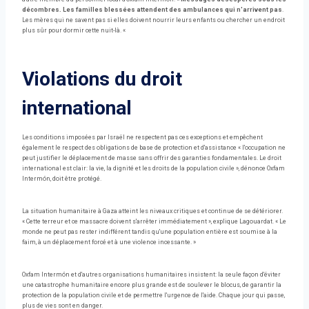
décombres. Les familles blessées attendent des ambulances qui n'arrivent pas
.
Les mères qui ne savent pas si elles doivent nourrir leurs enfants ou chercher un endroit
plus sûr pour dormir cette nuit-là. «
Violations du droit
international
Les conditions imposées par Israël ne respectent pas ces exceptions et empêchent
également le respect des obligations de base de protection et d'assistance « l'occupation ne
peut justifier le déplacement de masse sans offrir des garanties fondamentales. Le droit
international est clair: la vie, la dignité et les droits de la population civile », dénonce Oxfam
Intermón, doit être protégé.
La situation humanitaire à Gaza atteint les niveaux critiques et continue de se détériorer.
« Cette terreur et ce massacre doivent s'arrêter immédiatement », explique Lagouardat. « Le
monde ne peut pas rester indifférent tandis qu'une population entière est soumise à la
faim, à un déplacement forcé et à une violence incessante. »
Oxfam Intermón et d'autres organisations humanitaires insistent: la seule façon d'éviter
une catastrophe humanitaire encore plus grande est de soulever le blocus, de garantir la
protection de la population civile et de permettre l'urgence de l'aide. Chaque jour qui passe,
plus de vies sont en danger.