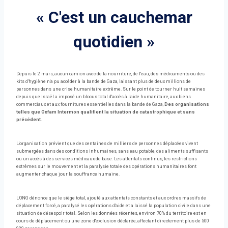
« C'est un cauchemar
quotidien »
Depuis le 2 mars, aucun camion avec de la nourriture, de l'eau, des médicaments ou des
kits d'hygiène n'a pu accéder à la bande de Gaza, laissant plus de deux millions de
personnes dans une crise humanitaire extrême. Sur le point de tourner huit semaines
depuis que Israël a imposé un blocus total d'accès à l'aide humanitaire, aux biens
commerciaux et aux fournitures essentielles dans la bande de Gaza,
Des organisations
telles que Oxfam Intermon qualifient la situation de catastrophique et sans
précédent
.
L'organisation prévient que des centaines de milliers de personnes déplacées vivent
submergées dans des conditions inhumaines, sans eau potable, des aliments suffisants
ou un accès à des services médicaux de base. Les attentats continus, les restrictions
extrêmes sur le mouvement et la paralysie totale des opérations humanitaires font
augmenter chaque jour la souffrance humaine.
L'ONG dénonce que le siège total, ajouté aux attentats constants et aux ordres massifs de
déplacement forcé, a paralysé les opérations d'aide et a laissé la population civile dans une
situation de désespoir total. Selon les données récentes, environ 70% du territoire est en
cours de déplacement ou une zone d'exclusion déclarée, affectant directement plus de 500