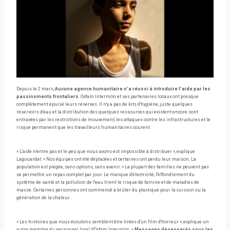
Depuis le 2 mars,
Aucune agence humanitaire n'a réussi à introduire l'aide par les
passinsments frontaliers
. Oxfam Intermón et ses partenaires locaux ont presque
complètement épuisé leurs réserves. Il n'y a pas de kits d'hygiène, juste quelques
réservoirs d'eau et la distribution des quelques ressources qui existent encore sont
entravées par les restrictions de mouvement, les attaques contre les infrastructures et le
risque permanent que les travailleurs humanitaires courent.
« L'aide n'entre pas et le peu que nous avons est impossible à distribuer », explique
Lagouardat. « Nos équipes ont été déplacées et certaines ont perdu leur maison. La
population est piégée, sans options, sans avenir. » La plupart des familles ne peuvent pas
se permettre un repas complet par jour. Le manque d'électricité, l'effondrement du
système de santé et la pollution de l'eau tirent le risque de famine et de maladies de
masse. Certaines personnes ont commencé à brûler du plastique pour la cuisson ou la
génération de la chaleur.
« Les histoires que nous écoutons semblent être tirées d'un film d'horreur », explique un
autre membre du personnel local d'Oxfam Intermón. «
Messages désespérés sous les