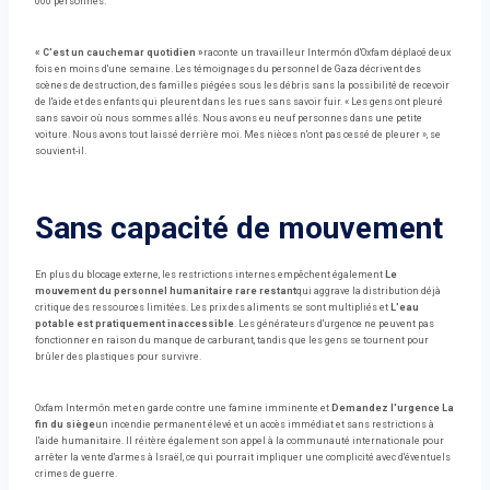
000 personnes.
« C'est un cauchemar quotidien »
raconte un travailleur Intermón d'Oxfam déplacé deux
fois en moins d'une semaine. Les témoignages du personnel de Gaza décrivent des
scènes de destruction, des familles piégées sous les débris sans la possibilité de recevoir
de l'aide et des enfants qui pleurent dans les rues sans savoir fuir. « Les gens ont pleuré
sans savoir où nous sommes allés. Nous avons eu neuf personnes dans une petite
voiture. Nous avons tout laissé derrière moi. Mes nièces n'ont pas cessé de pleurer », se
souvient-il.
Sans capacité de mouvement
En plus du blocage externe, les restrictions internes empêchent également
Le
mouvement du personnel humanitaire rare restant
qui aggrave la distribution déjà
critique des ressources limitées. Les prix des aliments se sont multipliés et
L'eau
potable est pratiquement inaccessible
. Les générateurs d'urgence ne peuvent pas
fonctionner en raison du manque de carburant, tandis que les gens se tournent pour
brûler des plastiques pour survivre.
Oxfam Intermón met en garde contre une famine imminente et
Demandez l'urgence
La
fin du siège
un incendie permanent élevé et un accès immédiat et sans restrictions à
l'aide humanitaire. Il réitère également son appel à la communauté internationale pour
arrêter la vente d'armes à Israël, ce qui pourrait impliquer une complicité avec d'éventuels
crimes de guerre.