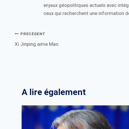
enjeux géopolitiques actuels avec intégr
ceux qui recherchent une information de
Navigation
PRÉCÉDENT
Xi Jinping aime Mao
de
l’article
A lire également