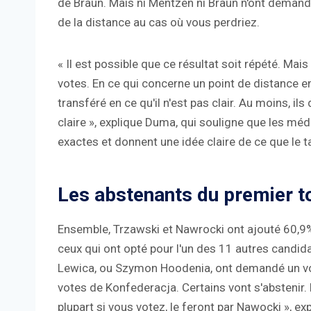
de Braun. Mais ni Mentzen ni Braun n'ont demand
de la distance au cas où vous perdriez.
« Il est possible que ce résultat soit répété. Ma
votes. En ce qui concerne un point de distance en 
transféré en ce qu'il n'est pas clair. Au moins, ils
claire », explique Duma, qui souligne que les mé
exactes et donnent une idée claire de ce que le ta
Les abstenants du premier to
Ensemble, Trzawski et Nawrocki ont ajouté 60,9% d
ceux qui ont opté pour l'un des 11 autres candi
Lewica, ou Szymon Hoodenia, ont demandé un vo
votes de Konfederacja. Certains vont s'abstenir. D
plupart si vous votez, le feront par Nawocki », exp