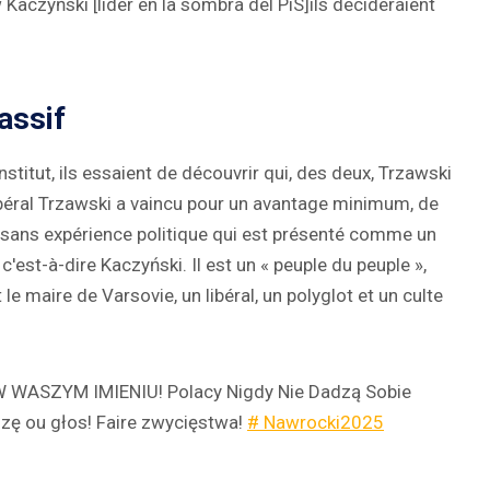
Kaczyński [líder en la sombra del PiS]ils décideraient
assif
itut, ils essaient de découvrir qui, des deux, Trzawski
libéral Trzawski a vaincu pour un avantage minimum, de
n sans expérience politique qui est présenté comme un
, c'est-à-dire Kaczyński. Il est un « peuple du peuple »,
le maire de Varsovie, un libéral, un polyglot et un culte
 WASZYM IMIENIU! Polacy Nigdy Nie Dadzą Sobie
szę ou głos! Faire zwycięstwa!
# Nawrocki2025