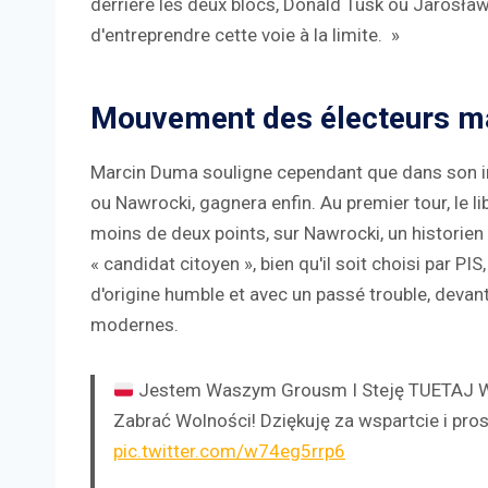
derrière les deux blocs, Donald Tusk ou Jarosław 
d'entreprendre cette voie à la limite. »
Mouvement des électeurs m
Marcin Duma souligne cependant que dans son inst
ou Nawrocki, gagnera enfin. Au premier tour, le 
moins de deux points, sur Nawrocki, un historie
« candidat citoyen », bien qu'il soit choisi par PIS
d'origine humble et avec un passé trouble, devant 
modernes.
Jestem Waszym Grousm I Steję TUETAJ W
Zabrać Wolności! Dziękuję za wspartcie i pro
pic.twitter.com/w74eg5rrp6