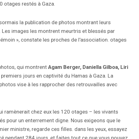
20 otages restés à Gaza.
ormais la publication de photos montrant leurs
é. Les images les montrent meurtris et blessés par
témoin », constate les proches de l'association. otages
photos, qui montrent
Agam Berger, Daniella Gilboa, Liri
premiers jours en captivité du Hamas à Gaza. La
hotos vise à les rapprocher des retrouvailles avec
qui ramènerait chez eux les 120 otages – les vivants
mbés pour un enterrement digne. Nous exigeons que le
mier ministre, regarde ces filles. dans les yeux, essayez
ré pendant 284 jours, et faites tout ce que vous pouvez