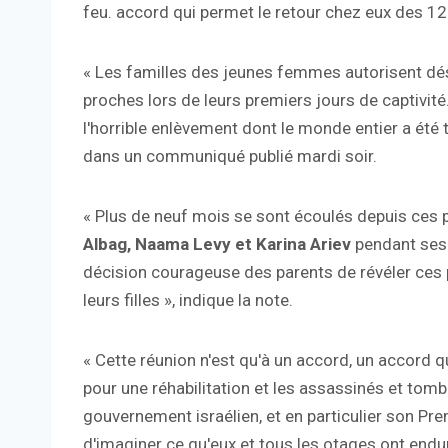
feu. accord qui permet le retour chez eux des 1
« Les familles des jeunes femmes autorisent dés
proches lors de leurs premiers jours de captivit
l'horrible enlèvement dont le monde entier a été 
dans un communiqué publié mardi soir.
« Plus de neuf mois se sont écoulés depuis ces 
Albag, Naama Levy et Karina Ariev
pendant ses 
décision courageuse des parents de révéler ces p
leurs filles », indique la note.
« Cette réunion n'est qu'à un accord, un accord 
pour une réhabilitation et les assassinés et to
gouvernement israélien, et en particulier son Pre
d'imaginer ce qu'eux et tous les otages ont endu