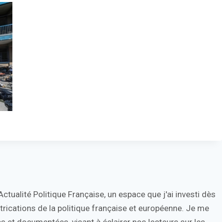
tualité Politique Française, un espace que j'ai investi dès
trications de la politique française et européenne. Je me
s et documentées, visant à éclairer nos lecteurs sur les