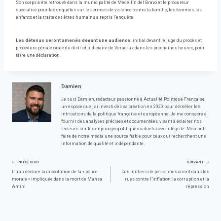
Son corps a été retrouvé dans la municipalité de Medellín del Bravo et le procureur
spécialisé pour les enquêtes sur les crimes de violence contre la famille, les femmes, les
enfants et la traite des êtres humains a repris l’enquête.
Les détenus seront amenés devant une audience.
initial devant le juge du procès et
procédure pénale orale du district judiciaire de Veracruz dans les prochaines heures, pour
faire une déclaration.
Damien
Je suis Damien, rédacteur passionné à Actualité Politique Française,
un espace que j'ai investi dès sa création en 2020 pour démêler les
intrications de la politique française et européenne. Je me consacre à
fournir des analyses précises et documentées, visant à éclairer nos
lecteurs sur les enjeux géopolitiques actuels avec intégrité. Mon but :
faire de notre média une source fiable pour ceux qui recherchent une
information de qualité et indépendante.
Navigation
PRÉCÉDENT
SUIVANT
L’Iran déclare la dissolution de la « police
Des milliers de personnes crient dans les
morale » impliquée dans la mort de Mahsa
rues contre l’inflation, la corruption et la
de
Amini
répression
l’article