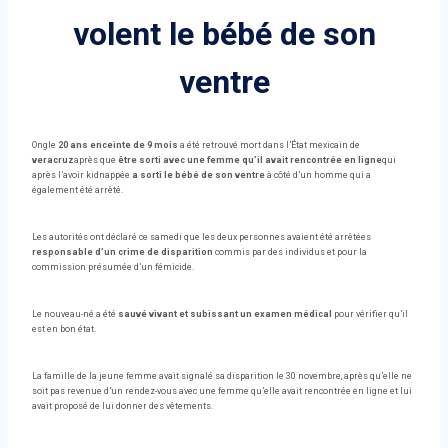
volent le bébé de son
ventre
Ongle
20 ans enceinte de 9 mois
a été retrouvé mort dans l’État mexicain de
veracruz
après que
être sorti avec une femme qu’il avait rencontrée en ligne
qui
après l’avoir kidnappée
a sorti le bébé de son ventre
à côté d’un homme qui a
également été arrêté.
Les autorités ont déclaré ce samedi que les deux personnes avaient été arrêtées
responsable d’un crime de disparition
commis par des individus et pour la
commission présumée d’un fémicide.
Le nouveau-né a été
sauvé vivant et subissant un examen médical
pour vérifier qu’il
est en bon état.
La famille de la jeune femme avait signalé sa disparition le 30 novembre, après qu’elle ne
soit pas revenue d’un rendez-vous avec une femme qu’elle avait rencontrée en ligne et lui
avait proposé de lui donner des vêtements.