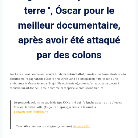
terre '', Óscar pour le
meilleur documentaire,
après avoir été attaqué
par des colons
Les forces israéliennes ont arrêté lundi
Hamdan Ballal,
L'un des co-administrateurs du
documentaire gagnant des Oscars « No Other Land », alors qu'il était traité dans une
ambulance à Massafer Yatta (Bisjonille occidentale), après qu'un groupe de colons à
capuche lui ait donné un coup, comme l'a rapporté le producteur du film.
Le groupe de colons masqués de type KKK armé qui n'a lynché aucun autre directeur
foncier Hamdan Ballal (toujours disparu), a pris ici à la caméra.
pic.twitter.com/kfgfxseany
– Yuval Abraham יובל ברהם (@yval_abraham)
24 mars 2025