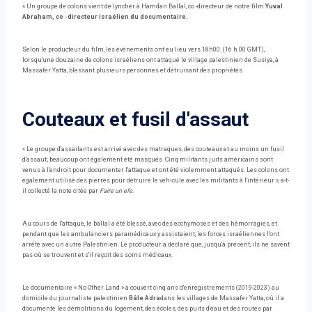
« Un groupe de colons vient de lyncher à Hamdan Ballal, co -directeur de notre film
Yuval
Abraham, co -directeur israélien du documentaire.
Selon le producteur du film, les événements ont eu lieu vers 18h00. (16 h 00 GMT),
lorsqu'une douzaine de colons israéliens ont attaqué le village palestinien de Susiya, à
Massafer Yatta, blessant plusieurs personnes et détruisant des propriétés.
Couteaux et fusil d'assaut
« Le groupe d'assailants est arrivé avec des matraques, des couteaux et au moins un fusil
d'assaut; beaucoup ont également été masqués. Cinq militants juifs américains sont
venus à l'endroit pour documenter l'attaque et ont été violemment attaqués. Les colons ont
également utilisé des pierres pour détruire le véhicule avec les militants à l'intérieur », a-t-
il collecté la note citée par
Faire un efe
.
Au cours de l'attaque, le ballal a été blessé, avec des ecchymoses et des hémorragies, et
pendant que les ambulanciers paramédicaux y assistaient, les forces israéliennes l'ont
arrêté avec un autre Palestinien. Le producteur a déclaré que, jusqu'à présent, ils ne savent
pas où se trouvent et s'il reçoit des soins médicaux.
Le documentaire « No Other Land » a couvert cinq ans d'enregistrements (2019-2023) au
domicile du journaliste palestinien
Bâle Adra
dans les villages de Massafer Yatta, où il a
documenté les démolitions du logement, des écoles, des puits d'eau et des routes par