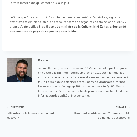
l'armée israélienne, qui ont continué à ce jour.
Le 3 mars, le film a remporté l'Oscar du meilleur documentaire. Depuis lors, le groupe
d'activistes palestiniens-israéliens debout ensemble a organisé des projections à Tel Aviv
et dans d'autres villes d'Israël, après
Le ministre de la Culture, Miki Zohar, a demandé
aux cinémas du pays de ne pas exposer le film.
Damien
Je suis Damien, rédacteur passionné à Actualité Politique Française,
un espace que j'ai investi dès sa création en 2020 pour démêler les
intrications de la politique française et européenne. Je me consacre à
fournir des analyses précises et documentées, visant à éclairer nos
lecteurs sur les enjeux géopolitiques actuels avec intégrité. Mon but :
faire de notre média une source fiable pour ceux qui recherchent une
information de qualité et indépendante.
Navigation
PRÉCÉDENT
SUIVANT
« C'était entre le laisser aller ou tout
Comment le kit de survie 72-heure que l'UE
essayer »
demandera aux citoyens
de
l’article