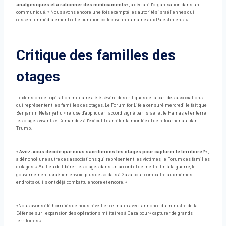
analgésiques et à rationner des médicaments
« , a déclaré l'organisation dans un
communiqué. » Nous avons encore une fois exempté les autorités israéliennes qui
cessent immédiatement cette punition collective inhumaine aux Palestiniens. «
Critique des familles des
otages
L'extension de l'opération militaire a été sévère des critiques de la part des associations
qui représentent les familles des otages. Le Forum for Life a censuré mercredi le fait que
Benjamin Netanyahu « refuse d'appliquer l'accord signé par Israël et le Hamas, et enterre
les otages vivants ». Demandez à l'exécutif d'arrêter la montée et de retourner au plan
Trump.
«
Avez-vous décidé que nous sacrifierons les otages pour capturer le territoire?
« ,
a dénoncé une autre des associations qui représentent les victimes, le Forum des familles
d'otages. » Au lieu de libérer les otages dans un accord et de mettre fin à la guerre, le
gouvernement israélien envoie plus de soldats à Gaza pour combattre aux mêmes
endroits où ils ont déjà combattu encore et encore. «
«Nous avons été horrifiés de nous réveiller ce matin avec l'annonce du ministre de la
Défense sur l'expansion des opérations militaires à Gaza pour« capturer de grands
territoires ».