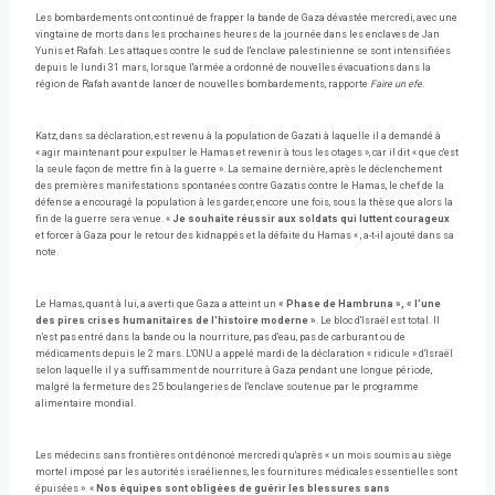
Les bombardements ont continué de frapper la bande de Gaza dévastée mercredi, avec une
vingtaine de morts dans les prochaines heures de la journée dans les enclaves de Jan
Yunis et Rafah. Les attaques contre le sud de l'enclave palestinienne se sont intensifiées
depuis le lundi 31 mars, lorsque l'armée a ordonné de nouvelles évacuations dans la
région de Rafah avant de lancer de nouvelles bombardements, rapporte
Faire un efe
.
Katz, dans sa déclaration, est revenu à la population de Gazati à laquelle il a demandé à
« agir maintenant pour expulser le Hamas et revenir à tous les otages », car il dit « que c'est
la seule façon de mettre fin à la guerre ». La semaine dernière, après le déclenchement
des premières manifestations spontanées contre Gazatis contre le Hamas, le chef de la
défense a encouragé la population à les garder, encore une fois, sous la thèse que alors la
fin de la guerre sera venue. «
Je souhaite réussir aux soldats qui luttent courageux
et forcer à Gaza pour le retour des kidnappés et la défaite du Hamas « , a-t-il ajouté dans sa
note.
Le Hamas, quant à lui, a averti que Gaza a atteint un
« Phase de Hambruna », « l'une
des pires crises humanitaires de l'histoire moderne »
. Le bloc d'Israël est total. Il
n'est pas entré dans la bande ou la nourriture, pas d'eau, pas de carburant ou de
médicaments depuis le 2 mars. L'ONU a appelé mardi de la déclaration « ridicule » d'Israël
selon laquelle il y a suffisamment de nourriture à Gaza pendant une longue période,
malgré la fermeture des 25 boulangeries de l'enclave soutenue par le programme
alimentaire mondial.
Les médecins sans frontières ont dénoncé mercredi qu'après « un mois soumis au siège
mortel imposé par les autorités israéliennes, les fournitures médicales essentielles sont
épuisées ». « ⁠
Nos équipes sont obligées de guérir les blessures sans