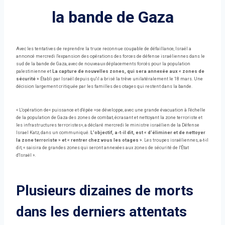
la bande de Gaza
Avec les tentatives de reprendre la truce reconnue coupable de défaillance, Israël a
annoncé mercredi l'expansion des opérations des forces de défense israéliennes dans le
sud de la bande de Gaza, avec de nouveaux déplacements forcés pour la population
palestinienne et
La capture de nouvelles zones, qui sera annexée aux « zones de
sécurité »
Établi par Israël depuis qu'il a brisé la trêve unilatéralement le 18 mars. Une
décision largement critiquée par les familles des otages qui restent dans la bande.
« L'opération de« puissance et d'épée »se développe, avec une grande évacuation à l'échelle
de la population de Gaza des zones de combat, écrasant et nettoyant la zone terroriste et
les infrastructures terroristes», a déclaré mercredi le ministre israélien de la Défense
Israel Katz, dans un communiqué.
L'objectif, a-t-il dit, est « d'éliminer et de nettoyer
la zone terroriste » et « rentrer chez vous les otages »
. Les troupes israéliennes, a-t-il
dit, « saisira de grandes zones qui seront annexées aux zones de sécurité de l'État
d'Israël ».
Plusieurs dizaines de morts
dans les derniers attentats