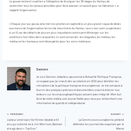
Le gouvernement israélien a l'obligation de divulguer les 59 otages du Hamas, de
rechercher tous les canaux possibles pour faire avancer un accord pour sa libération « , a
rappelé l'organisation.
« Chaque jour qui passe, cela met nos proches en captivité à un plus grand risque de décès
aux mains de l'organisation terroriste meurtrière du Hamas. Leurs vies sont suspendues
à un fil, car des détails de plus en plus inquiétants continuent d'émerger sur les
conditions horribles dans lesquelles ils sont conservés: les chagnées, les médias, les
médias et les hameaux sont désespérés pour les soins médicaux.
Damien
Je suis Damien, rédacteur passionné à Actualité Politique Française,
un espace que j'ai investi dès sa création en 2020 pour démêler les
intrications de la politique française et européenne. Je me consacre à
fournir des analyses précises et documentées, visant à éclairer nos
lecteurs sur les enjeux géopolitiques actuels avec intégrité. Mon but :
faire de notre média une source fiable pour ceux qui recherchent une
information de qualité et indépendante.
Navigation
PRÉCÉDENT
SUIVANT
L'acteur américain Val Kilmer décède à 65
La Commission européenne prétend
ans, qui a donné vie à Jim Morrison, Batman
défendre les journalistes expulsés par le
de
et a agi dans « Top Gun ''
Maroc