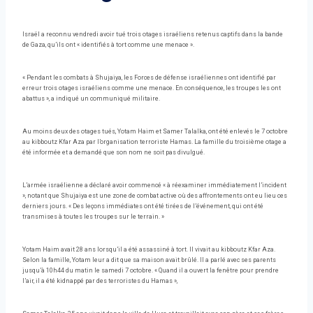
Israël a reconnu vendredi avoir tué trois otages israéliens retenus captifs dans la bande
de Gaza, qu’ils ont « identifiés à tort comme une menace ».
« Pendant les combats à Shujaiya, les Forces de défense israéliennes ont identifié par
erreur trois otages israéliens comme une menace. En conséquence, les troupes les ont
abattus », a indiqué un communiqué militaire.
Au moins deux des otages tués, Yotam Haim et Samer Talalka, ont été enlevés le 7 octobre
au kibboutz Kfar Aza par l’organisation terroriste Hamas. La famille du troisième otage a
été informée et a demandé que son nom ne soit pas divulgué.
L’armée israélienne a déclaré avoir commencé « à réexaminer immédiatement l’incident
», notant que Shujaiya est une zone de combat active où des affrontements ont eu lieu ces
derniers jours. « Des leçons immédiates ont été tirées de l’événement, qui ont été
transmises à toutes les troupes sur le terrain. »
Yotam Haim avait 28 ans lorsqu’il a été assassiné à tort. Il vivait au kibboutz Kfar Aza.
Selon la famille, Yotam leur a dit que sa maison avait brûlé. Il a parlé avec ses parents
jusqu’à 10h44 du matin le samedi 7 octobre. « Quand il a ouvert la fenêtre pour prendre
l’air, il a été kidnappé par des terroristes du Hamas »,