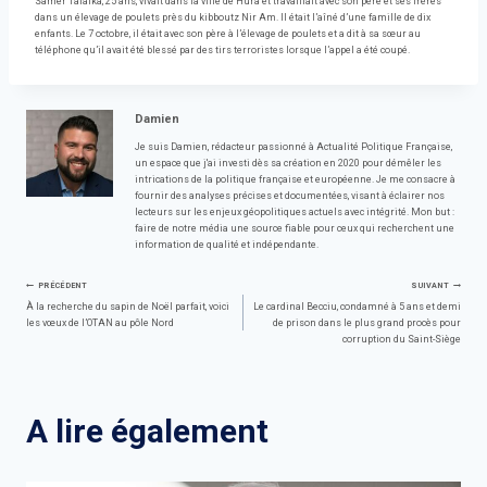
Samer Talalka, 25 ans, vivait dans la ville de Hura et travaillait avec son père et ses frères
dans un élevage de poulets près du kibboutz Nir Am. Il était l’aîné d’une famille de dix
enfants. Le 7 octobre, il était avec son père à l’élevage de poulets et a dit à sa sœur au
téléphone qu’il avait été blessé par des tirs terroristes lorsque l’appel a été coupé.
Damien
Je suis Damien, rédacteur passionné à Actualité Politique Française,
un espace que j'ai investi dès sa création en 2020 pour démêler les
intrications de la politique française et européenne. Je me consacre à
fournir des analyses précises et documentées, visant à éclairer nos
lecteurs sur les enjeux géopolitiques actuels avec intégrité. Mon but :
faire de notre média une source fiable pour ceux qui recherchent une
information de qualité et indépendante.
Navigation
PRÉCÉDENT
SUIVANT
À la recherche du sapin de Noël parfait, voici
Le cardinal Becciu, condamné à 5 ans et demi
les vœux de l’OTAN au pôle Nord
de prison dans le plus grand procès pour
de
corruption du Saint-Siège
l’article
A lire également