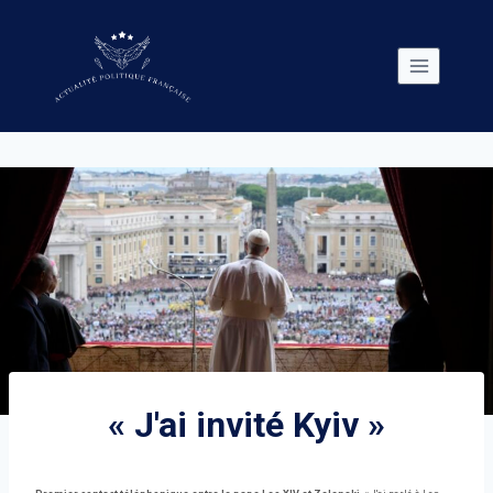
Skip
to
content
« J'ai invité Kyiv »