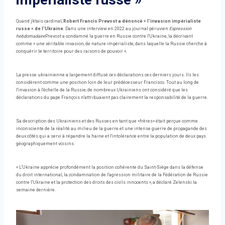
Quand j'étais cardinal,
Robert Francis Prevost a dénoncé « l'invasion impérialiste
russe » de l'Ukraine
. Dans une interview en 2022 au journal péruvien
Expression
hebdomadaire
Prevost a condamné la guerre en Russie contre l'Ukraine, la décrivant
comme « une véritable invasion, de nature impérialiste, dans laquelle la Russie cherche à
conquérir le territoire pour des raisons de pouvoir ».
La presse ukrainienne a largement diffusé ces déclarations ces derniers jours. Ils les
considèrent comme une position loin de leur prédécesseur Francisco. Tout au long de
l'invasion à l'échelle de la Russie, de nombreux Ukrainiens ont considéré que les
déclarations du pape François n'attribuaient pas clairement la responsabilité de la guerre.
Sa description des Ukrainiens et des Russes en tant que «frères» était perçue comme
inconsciente de la réalité au milieu de la guerre et une intense guerre de propagande des
deux côtés qui a servi à répandre la haine et l'intolérance entre la population de deux pays
géographiquement voisins.
« L'Ukraine apprécie profondément la position cohérente du Saint-Siège dans la défense
du droit international, la condamnation de l'agression militaire de la Fédération de Russie
contre l'Ukraine et la protection des droits des civils innocents », a déclaré Zelenski la
semaine dernière.