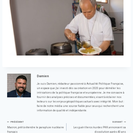
Damien
Je suis Damien, rédacteur passionné à Actualité Politique Française,
un espace que j'ai investi dès sa création en 2020 pour démêler les
intrications de la politique française et européenne. Je me consacre à
fournir des analyses précises et documentées, visant à éclairer nos
lecteurs sur les enjeux géopolitiques actuels avec intégrité. Mon but :
faire de notre média une source fiable pour ceux qui recherchent une
information de qualité et indépendante.
Navigation
PRÉCÉDENT
SUIVANT
Macron, prêt à étendre le parapluie nucléaire
Les guérilleros kurdes PKK annoncent sa
français
dissolution après 40 ans