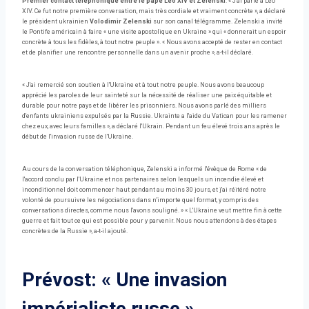
Premier contact téléphonique entre le pape Leo XIV et Zelenski
. « J'ai parlé à Leo
XIV. Ce fut notre première conversation, mais très cordiale et vraiment concrète », a déclaré
le président ukrainien
Volodimir Zelenski
sur son canal télégramme. Zelenski a invité
le Pontife américain à faire « une visite apostolique en Ukraine » qui « donnerait un espoir
concrète à tous les fidèles, à tout notre peuple ». « Nous avons accepté de rester en contact
et de planifier une rencontre personnelle dans un avenir proche », a-t-il déclaré.
« J'ai remercié son soutien à l'Ukraine et à tout notre peuple. Nous avons beaucoup
apprécié les paroles de leur sainteté sur la nécessité de réaliser une paix équitable et
durable pour notre pays et de libérer les prisonniers. Nous avons parlé des milliers
d'enfants ukrainiens expulsés par la Russie. Ukrainte a l'aide du Vatican pour les ramener
chez eux, avec leurs familles », a déclaré l'Ukrain. Pendant un feu élevé trois ans après le
début de l'invasion russe de l'Ukraine.
Au cours de la conversation téléphonique, Zelenski a informé l'évêque de Rome « de
l'accord conclu par l'Ukraine et nos partenaires selon lesquels un incendie élevé et
inconditionnel doit commencer haut pendant au moins 30 jours, et j'ai réitéré notre
volonté de poursuivre les négociations dans n'importe quel format, y compris des
conversations directes, comme nous l'avons souligné. » « L'Ukraine veut mettre fin à cette
guerre et fait tout ce qui est possible pour y parvenir. Nous nous attendons à des étapes
concrètes de la Russie », a-t-il ajouté.
Prévost: « Une invasion
impérialiste russe »