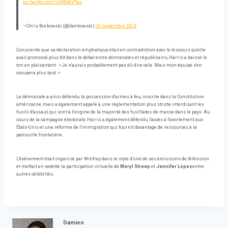
pic.twitter.com/ch084eVYas
—Chris Borkowski (@cborkowski)
20 septembre 2024
Consciente que sa déclaration emphatique était en contradiction avec le discours qu'elle
avait prononcé plus tôt dans le débat entre démocrates et républicains, Harris a baissé le
ton en plaisantant : « Je n'aurais probablement pas dû dire cela. Mais mon équipe s'en
occupera plus tard. »
Le démocrate a ainsi défendu la possession d'armes à feu, inscrite dans la Constitution
américaine, mais a également appelé à une réglementation plus stricte interdisant les
fusils d'assaut, qui sont à l'origine de la majorité des fusillades de masse dans le pays. Au
cours de la campagne électorale, Harris a également défendu l'accès à l'avortement aux
États-Unis et une réforme de l'immigration qui fournit davantage de ressources à la
patrouille frontalière.
L'événement était organisé par Winfrey dans le style d'une de ses émissions de télévision
et mettait en vedette la participation virtuelle de
Meryl Streep
et
Jennifer López
entre
autres célébrités.
Damien