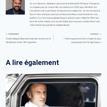
Je suis Damien, rédacteur passionné à Actualité Politique Française,
un espace que j'ai investi dès sa création en 2020 pour démêler les
intrications de la politique française et européenne. Je me consacre à
fournir des analyses précises et documentées, visant à éclairer nos
lecteurs sur les enjeux géopolitiques actuels avec intégrité. Mon but :
faire de notre média une source fiable pour ceux qui recherchent une
information de qualité et indépendante.
Navigation
PRÉCÉDENT
SUIVANT
Israël attaque Beyrouth avec des drones et le
« Techniquement c'est simple, le plus
Hezbollah lance 140 roquettes
compliqué c'est la logistique »
de
l’article
A lire également