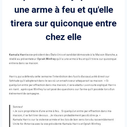
une arme à feu et qu'elle
tirera sur quiconque entre
chez elle
Kamala Harris
vice-président des États-Unis et candidat démocrate à la Maison Blanche, a
révélé au présentateur
Oprah Winfrey
qu'il a une arme à feu et qu'il tirera sur quiconque
entrera dans sa maison.
Harris, qui a défendu cette semaine l'interdiction des fusils d'assaut, a été direct sur
l'attitude qu'il adopterait dans le cas où un envahisseur attaquerait sa maison : « Si
quelqu'un entre par effraction dans ma maison, il sera abattu », a ensuite expliqué Harris
en riant. . après que Winfrey lui ait posé des questions sur l'arme qu'il possède lors d'un
événement de campagne.
Sonnez!
« Je suis propriétaire d'une arme à feu… Si quelqu'un entre par effraction dans ma
maison, il se fait tirer dessus… Je n'aurais probablement pas dû dire ça. »
Kamala Harris sur la violence armée et les lois de bon sens lors du rassemblement
Unite for America avec la vice-présidente Kamala Harris et Oprah Winfrey.