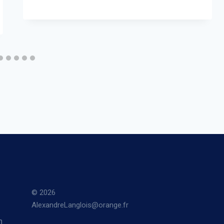
© 2026
AlexandreLanglois@orange.fr
n