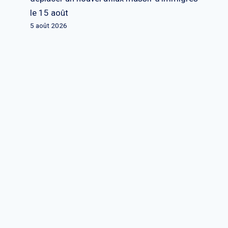
le 15 août
5 août 2026
Trump informe Zelenski et
d'autres dirigeants européens de