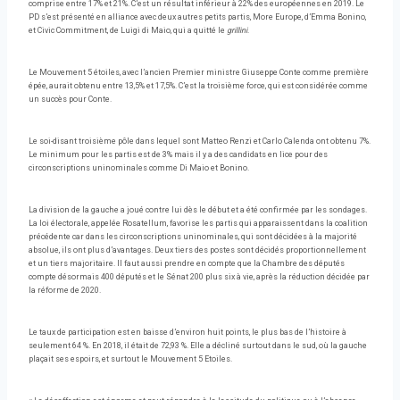
comprise entre 17% et 21%. C’est un résultat inférieur à 22% des européennes en 2019. Le
PD s’est présenté en alliance avec deux autres petits partis, More Europe, d’Emma Bonino,
et Civic Commitment, de Luigi di Maio, qui a quitté le
grillini
.
Le Mouvement 5 étoiles, avec l’ancien Premier ministre Giuseppe Conte comme première
épée, aurait obtenu entre 13,5% et 17,5%. C’est la troisième force, qui est considérée comme
un succès pour Conte.
Le soi-disant troisième pôle dans lequel sont Matteo Renzi et Carlo Calenda ont obtenu 7%.
Le minimum pour les partis est de 3% mais il y a des candidats en lice pour des
circonscriptions uninominales comme Di Maio et Bonino.
La division de la gauche a joué contre lui dès le début et a été confirmée par les sondages.
La loi électorale, appelée Rosatellum, favorise les partis qui apparaissent dans la coalition
précédente car dans les circonscriptions uninominales, qui sont décidées à la majorité
absolue, ils ont plus d’avantages. Deux tiers des postes sont décidés proportionnellement
et un tiers majoritaire. Il faut aussi prendre en compte que la Chambre des députés
compte désormais 400 députés et le Sénat 200 plus six à vie, après la réduction décidée par
la réforme de 2020.
Le taux de participation est en baisse d’environ huit points, le plus bas de l’histoire à
seulement 64 %. En 2018, il était de 72,93 %. Elle a décliné surtout dans le sud, où la gauche
plaçait ses espoirs, et surtout le Mouvement 5 Etoiles.