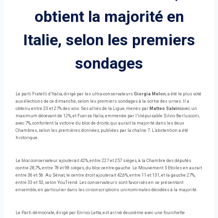
obtient la majorité en
Italie, selon les premiers
sondages
Le parti Fratelli d’Italia, dirigé par les ultra-conservateurs
Giorgia Melon
, a été le plus voté
aux élections de ce dimanche, selon les premiers sondages à la sortie des urnes. Il a
obtenu entre 23 et 27% des voix. Ses alliés de la Ligue, menés par
Matteo Salvini
avec un
maximum décevant de 12%, et Fuerza Italia, emmenée par l’inépuisable Silvio Berlusconi,
avec 7%, confortent la victoire du bloc de droite, qui aurait la majorité dans les deux
Chambres, selon les premières données, publiées par la chaîne 7. L’abstention a été
historique.
Le bloc conservateur ajouterait 42%, entre 227 et 257 sièges, à la Chambre des députés
contre 28,7%, entre 78 et 98 sièges, du bloc centre-gauche. Le Mouvement 5 Etoiles en aurait
entre 36 et 56. Au Sénat, le centre droit ajouterait 42,6%, entre 11 et 131, et la gauche 27%,
entre 33 et 53, selon YouTrend. Les conservateurs sont favorisés en se présentant
ensemble, en particulier dans les circonscriptions uninominales décidées à la majorité.
Le Parti démocrate, dirigé par Enrico Letta, est arrivé deuxième avec une fourchette