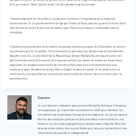
pendant cinq ans. Ce serait du jamais vu en Italie, où la moyenne des gouvernements est
d’un an et demi. Mais Salvini a été l’un des perdants de la journée.
Il faudra attendre les résultats à l’aube pour connaître l’importance de la majorité
conservatrice. Si un gouvernement dirigé par Fratelli d’Italia, avec la Ligue et la Force Italie,
était formé, ce serait le plus conservateur que l’Italie ait eu depuis la Seconde Guerre
mondiale.
Il faudra encore attendre la formation du gouvernement, puisque les Chambres ne seront
constituées que le 13 octobre. Premièrement, le président du Sénat et de la Chambre des
députés sera élu. Le président de la République, Sergio Mattarella, convoquera alors les
partis et ordonnera la formation d’un gouvernement, qui devra se mettre au travail pour
approuver les budgets avant la fin de l’année et faire face à la crise économique que
traverse le pays. Pendant ce temps, Mario Draghi restera en poste. Si les prévisions se
confirment, il est possible qu’une femme soit à la tête du Conseil des ministres pour la
première fois.
Damien
Je suis Damien, rédacteur passionné à Actualité Politique Française,
un espace que j'ai investi dès sa création en 2020 pour démêler les
intrications de la politique française et européenne. Je me consacre à
fournir des analyses précises et documentées, visant à éclairer nos
lecteurs sur les enjeux géopolitiques actuels avec intégrité. Mon but :
faire de notre média une source fiable pour ceux qui recherchent une
information de qualité et indépendante.