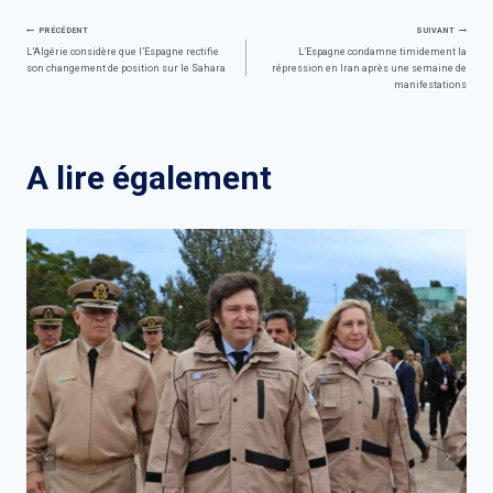
Navigation
PRÉCÉDENT
SUIVANT
L’Algérie considère que l’Espagne rectifie
L’Espagne condamne timidement la
son changement de position sur le Sahara
répression en Iran après une semaine de
de
manifestations
l’article
A lire également