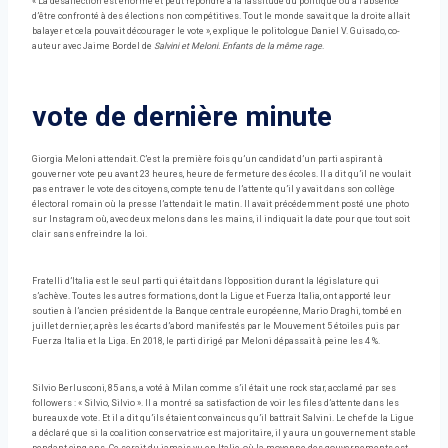
« La désaffection est énorme et peut répondre à la lassitude du politique ou à l’absence
d’être confronté à des élections non compétitives. Tout le monde savait que la droite allait
balayer et cela pouvait décourager le vote », explique le politologue Daniel V. Guisado, co-
auteur avec Jaime Bordel de
Salvini et Meloni. Enfants de la même rage
.
vote de dernière minute
Giorgia Meloni attendait. C’est la première fois qu’un candidat d’un parti aspirant à
gouverner vote peu avant 23 heures, heure de fermeture des écoles. Il a dit qu’il ne voulait
pas entraver le vote des citoyens, compte tenu de l’attente qu’il y avait dans son collège
électoral romain où la presse l’attendait le matin. Il avait précédemment posté une photo
sur Instagram où, avec deux melons dans les mains, il indiquait la date pour que tout soit
clair sans enfreindre la loi.
Fratelli d’Italia est le seul parti qui était dans l’opposition durant la législature qui
s’achève. Toutes les autres formations, dont la Ligue et Fuerza Italia, ont apporté leur
soutien à l’ancien président de la Banque centrale européenne, Mario Draghi, tombé en
juillet dernier, après les écarts d’abord manifestés par le Mouvement 5 étoiles puis par
Fuerza Italia et la Liga. En 2018, le parti dirigé par Meloni dépassait à peine les 4 %.
Silvio Berlusconi, 85 ans, a voté à Milan comme s’il était une rock star, acclamé par ses
followers : « Silvio, Silvio ». Il a montré sa satisfaction de voir les files d’attente dans les
bureaux de vote. Et il a dit qu’ils étaient convaincus qu’il battrait Salvini. Le chef de la Ligue
a déclaré que si la coalition conservatrice est majoritaire, il y aura un gouvernement stable