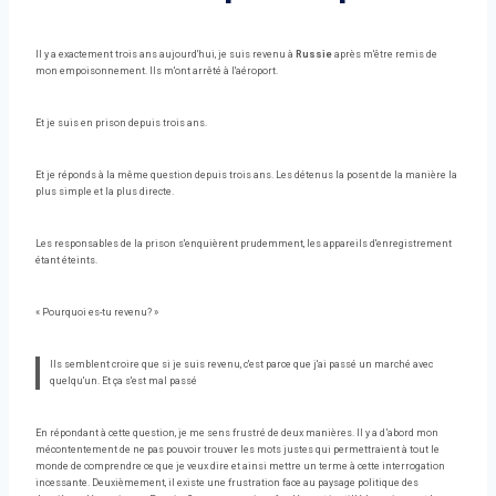
Il y a exactement trois ans aujourd'hui, je suis revenu à
Russie
après m'être remis de
mon empoisonnement. Ils m'ont arrêté à l'aéroport.
Et je suis en prison depuis trois ans.
Et je réponds à la même question depuis trois ans. Les détenus la posent de la manière la
plus simple et la plus directe.
Les responsables de la prison s'enquièrent prudemment, les appareils d'enregistrement
étant éteints.
« Pourquoi es-tu revenu? »
Ils semblent croire que si je suis revenu, c'est parce que j'ai passé un marché avec
quelqu'un. Et ça s'est mal passé
En répondant à cette question, je me sens frustré de deux manières. Il y a d’abord mon
mécontentement de ne pas pouvoir trouver les mots justes qui permettraient à tout le
monde de comprendre ce que je veux dire et ainsi mettre un terme à cette interrogation
incessante. Deuxièmement, il existe une frustration face au paysage politique des