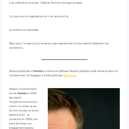
Il va s'effondrer et couler. L’État de Poutine n’est pas durable.
Un jour, nous le regarderons et il ne sera plus là.
La victoire est inévitable.
Mais pour l’instant, nous ne devons pas abandonner et nous devons défendre nos
convictions.
Extrait publié dans
Patriote
les mémoires d'Alexeï Navalny publiées cette semaine dans le
monde entier. En Espagne, il a été publié par
Péninsule
.
Navalni a commencé à
écrire
Patriote
en 2020,
peu après
l’empoisonnement qui
a failli lui coûter la vie.
Ce livre retrace sa vie du
début à la fin : sa
jeunesse en URSS, son
éveil politique, son
engagement absolu