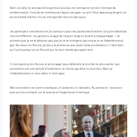
Bien sûr, cela ne veut pas dire que tous ceux qui ne sont pas en prison n’ont pas de
condamnation. Il existe de nombreuses façons de payer un prix. Pour beaucoup de gens, le
prix est élevé même s’ils ne sont pas derrière les barreaux.
J'ai participé à une élection et j'ai concouru pour des postes de direction. Ce qu’on attend de
moi est différent. J'ai parcouru le pays de long en large en disant à chaque étape : « Je
promets que je ne te décevrai pas, que je ne te tromperai pas et que je ne t'abandonnerai
pas. De retour en Russie, j'ai tenu la promesse que j'avais faite aux électeurs. Il faut bien
qu’il y ait quelqu’un en Russie qui ne leur mente pas, après tout.
Il s’est avéré qu’en Russie, le prix à payer pour défendre le droit de ne plus cacher ses
convictions est une cellule d’isolement. Je n'aime pas être ici, c'est clair. Mais je
n’abandonnerai ni mes idées ni mon pays.
Mes convictions ne sont ni exotiques, ni sectaires, ni radicales. Au contraire : tout ce en
quoi je crois est basé sur la science et l’expérience historique.