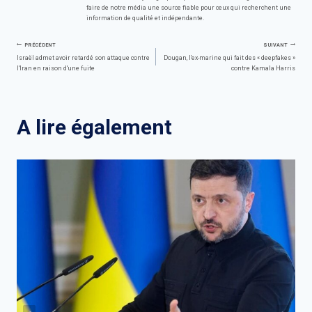
faire de notre média une source fiable pour ceux qui recherchent une
information de qualité et indépendante.
Navigation
PRÉCÉDENT
SUIVANT
Israël admet avoir retardé son attaque contre
Dougan, l'ex-marine qui fait des « deepfakes »
l'Iran en raison d'une fuite
contre Kamala Harris
de
l’article
A lire également