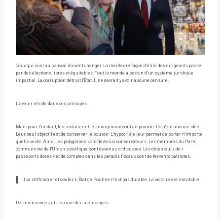
Ceux qui sont au pouvoir doivent changer. La meilleure façon d’élire des dirigeants passe
par des élections libres et équitables. Tout le monde a besoin d’un système juridique
impartial. La corruption détruit l'État. Il ne devrait y avoir aucune censure.
L’avenir réside dans ces principes.
Mais pour l’instant, les sectaires et les marginaux sont au pouvoir. Ils n'ont aucune idée.
Leur seul objectif est de conserver le pouvoir. L'hypocrisie leur permet de porter n'importe
quelle veste. Ainsi, les polygames sont devenus conservateurs. Les membres du Parti
communiste de l'Union soviétique sont devenus orthodoxes. Les détenteurs de «
passeports dorés » et de comptes dans les paradis fiscaux sont de fervents patriotes.
Il va s'effondrer et couler. L’État de Poutine n’est pas durable. La victoire est inévitable
Des mensonges, et rien que des mensonges.