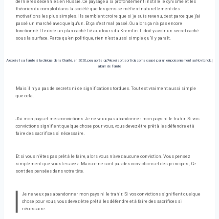
dernières décennies en Russie. Ce paysage a si profondément instillé le cynisme et les
théories du complot dans la société que les gens se méfient naturellement des
motivations les plus simples. Ils semblent croire que si je suis revenu, c'est parce que j'ai
passé un marché avec quelqu'un. Et ça s'est mal passé. Ou alors ça n'a pas encore
fonctionné. Il existe un plan caché lié aux tours du Kremlin. Il doit y avoir un secret caché
sous la surface. Parce qu’en politique, rien n’est aussi simple qu’il y paraît.
Alexei et sa famille à la clinique de la Charité, en 2020, peu après qu'Alexei soit sorti du coma causé par un empoisonnement au Novitchok.
|
album de famille
Mais il n’y a pas de secrets ni de significations tordues. Tout est vraiment aussi simple
que cela.
J'ai mon pays et mes convictions. Je ne veux pas abandonner mon pays ni le trahir. Si vos
convictions signifient quelque chose pour vous, vous devez être prêt à les défendre et à
faire des sacrifices si nécessaire.
Et si vous n’êtes pas prêt à le faire, alors vous n’avez aucune conviction. Vous pensez
simplement que vous les avez. Mais ce ne sont pas des convictions et des principes ; Ce
sont des pensées dans votre tête.
Je ne veux pas abandonner mon pays ni le trahir. Si vos convictions signifient quelque
chose pour vous, vous devez être prêt à les défendre et à faire des sacrifices si
nécessaire.