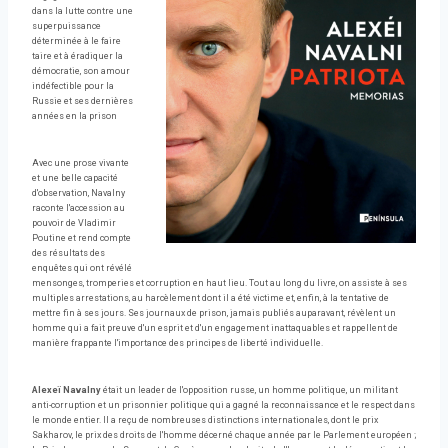
dans la lutte contre une
superpuissance
déterminée à le faire
taire et à éradiquer la
démocratie, son amour
indéfectible pour la
Russie et ses dernières
années en la prison
Avec une prose vivante
et une belle capacité
d'observation, Navalny
raconte l'accession au
pouvoir de Vladimir
Poutine et rend compte
des résultats des
enquêtes qui ont révélé
mensonges, tromperies et corruption en haut lieu. Tout au long du livre, on assiste à ses
multiples arrestations, au harcèlement dont il a été victime et, enfin, à la tentative de
mettre fin à ses jours. Ses journaux de prison, jamais publiés auparavant, révèlent un
homme qui a fait preuve d'un esprit et d'un engagement inattaquables et rappellent de
manière frappante l'importance des principes de liberté individuelle.
Alexeï Navalny
était un leader de l'opposition russe, un homme politique, un militant
anti-corruption et un prisonnier politique qui a gagné la reconnaissance et le respect dans
le monde entier. Il a reçu de nombreuses distinctions internationales, dont le prix
Sakharov, le prix des droits de l'homme décerné chaque année par le Parlement européen ;