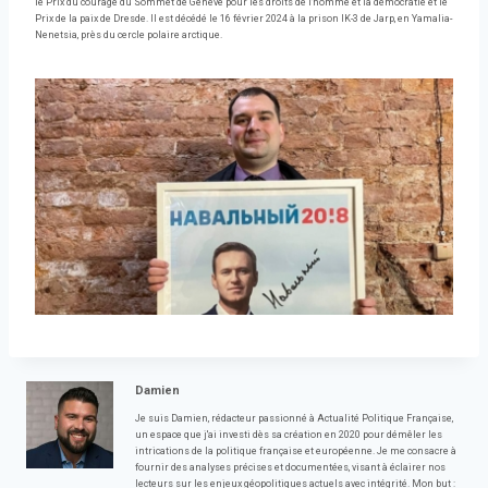
le Prix du courage du Sommet de Genève pour les droits de l'homme et la démocratie et le
Prix de la paix de Dresde. Il est décédé le 16 février 2024 à la prison IK-3 de Jarp, en Yamalia-
Nenetsia, près du cercle polaire arctique.
Damien
Je suis Damien, rédacteur passionné à Actualité Politique Française,
un espace que j'ai investi dès sa création en 2020 pour démêler les
intrications de la politique française et européenne. Je me consacre à
fournir des analyses précises et documentées, visant à éclairer nos
lecteurs sur les enjeux géopolitiques actuels avec intégrité. Mon but :