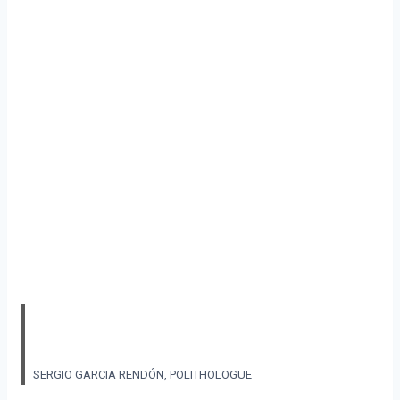
Ces événements sont une catastrophe en termes de droits humains et de personnes
déplacées. Il y a des gens assassinés qui n’ont pas pu partir parce que les groupes armés
l’en empêchent. »
SERGIO GARCIA RENDÓN, POLITHOLOGUE