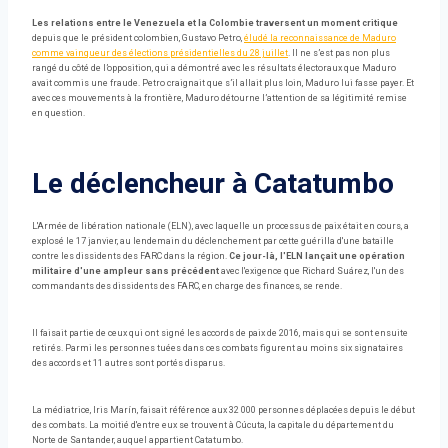
Les relations entre le Venezuela et la Colombie traversent un moment critique
depuis que le président colombien, Gustavo Petro,
éludé la reconnaissance de Maduro
comme vainqueur des élections présidentielles du 28 juillet
. Il ne s’est pas non plus
rangé du côté de l’opposition, qui a démontré avec les résultats électoraux que Maduro
avait commis une fraude. Petro craignait que s’il allait plus loin, Maduro lui fasse payer. Et
avec ces mouvements à la frontière, Maduro détourne l’attention de sa légitimité remise
en question.
Le déclencheur à Catatumbo
L'Armée de libération nationale (ELN), avec laquelle un processus de paix était en cours, a
explosé le 17 janvier, au lendemain du déclenchement par cette guérilla d'une bataille
contre les dissidents des FARC dans la région.
Ce jour-là, l'ELN lançait une opération
militaire d'une ampleur sans précédent
avec l'exigence que Richard Suárez, l'un des
commandants des dissidents des FARC, en charge des finances, se rende.
Il faisait partie de ceux qui ont signé les accords de paix de 2016, mais qui se sont ensuite
retirés. Parmi les personnes tuées dans ces combats figurent au moins six signataires
des accords et 11 autres sont portés disparus.
La médiatrice, Iris Marín, faisait référence aux 32 000 personnes déplacées depuis le début
des combats. La moitié d'entre eux se trouvent à Cúcuta, la capitale du département du
Norte de Santander, auquel appartient Catatumbo.