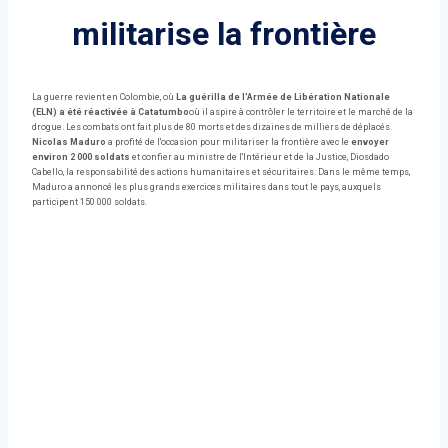
militarise la frontière
La guerre revient en Colombie, où
La guérilla de l'Armée de Libération Nationale
(ELN) a été réactivée à Catatumbo
où il aspire à contrôler le territoire et le marché de la
drogue. Les combats ont fait plus de 80 morts et des dizaines de milliers de déplacés.
Nicolas Maduro
a profité de l'occasion pour militariser la frontière avec le
envoyer
environ 2 000 soldats
et confier au ministre de l'Intérieur et de la Justice, Diosdado
Cabello, la responsabilité des actions humanitaires et sécuritaires. Dans le même temps,
Maduro a annoncé les plus grands exercices militaires dans tout le pays, auxquels
participent 150 000 soldats.