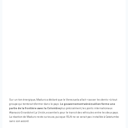
Sur un ton énergique, Maduro a déclaré que le Venezuela allait « casser les dents » à tout
groupe qui tenterait d'entrer dans le pays.
Le gouvernement vénézuélien ferme une
partie de la frontière avec la Colombie
plus précisément, les ponts internationaux
Atanasio Girardot et La Unión, essentiels pour le transit des véhicules entre les deux pays.
La réaction de Maduro reste curieuse, puisque l'ELN ne se serait pas installée à Catatumbo
sans son accord.