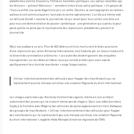
plateformes comme Discord ou TikTok en tranchées politiques. Les scènes racontées par
les témoins – prévient Mansouri – semblent tirées d'une satire politique. « Un garçon de
15 ans a enfilé une veste d'agent et a pris un selfie. D'autres se sont appropriés les talkies-
walkies et ont communiqué en riant avec le centre opérationnel. L'un d'eux a même volé
un véhicule blindé », raconte le journaliste. Ce qui serait pour leurs aînés une folie, est
pour eux une démonstration de pouvoir symbolique : une génération qui a perdu la peur
parce qu'elle ne porte pas le traumatisme des répressions précédentes, prévient le
journaliste.
Mais son audace a un prix. Plus de 400 détenus et trois morts, c'est le bilan provisoire
d'une répression qui, selon Amnesty International, s'est traduite par un recours excessif à
la force et des arrestations arbitraires. « Les autorités doivent garantir des enquêtes
transparentes sur ces décès et libérer ceux qui ont été arrêtés pour avoir exercé
pacifiquement leur droit de manifester », exige l'organisation.
Utiliser intentionnellement des véhicules pour frapper des manifestants qui ne
représentent aucune menace constitue une violation flagrante du droit international.
Les images examinées par Amnesty montrent des agents, même en civil, arrêtant
violemment des jeunes qui ne criaient même pas de slogans. Dans une vidéo tournée à
Oujda, à la frontière avec l'Algérie, des véhicules de police apparaissent en train d'attaquer
des groupes de manifestants. « Utiliser intentionnellement des véhicules pour frapper
des manifestants qui ne représentent pas une menace constitue une violation flagrante
du droit international », rappelle Heba Morayef, directrice régionale de l'ONG.