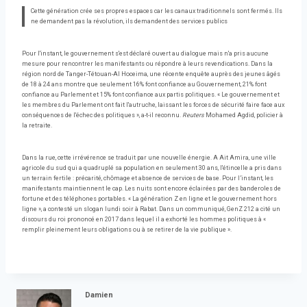
Cette génération crée ses propres espaces car les canaux traditionnels sont fermés. Ils
ne demandent pas la révolution, ils demandent des services publics
Pour l'instant, le gouvernement s'est déclaré ouvert au dialogue mais n'a pris aucune
mesure pour rencontrer les manifestants ou répondre à leurs revendications. Dans la
région nord de Tanger-Tétouan-Al Hoceima, une récente enquête auprès des jeunes âgés
de 18 à 24 ans montre que seulement 16% font confiance au Gouvernement, 21% font
confiance au Parlement et 15% font confiance aux partis politiques. « Le gouvernement et
les membres du Parlement ont fait l'autruche, laissant les forces de sécurité faire face aux
conséquences de l'échec des politiques », a-t-il reconnu.
Reuters
Mohamed Agdid, policier à
la retraite.
Dans la rue, cette irrévérence se traduit par une nouvelle énergie. A Ait Amira, une ville
agricole du sud qui a quadruplé sa population en seulement 30 ans, l'étincelle a pris dans
un terrain fertile : précarité, chômage et absence de services de base. Pour l’instant, les
manifestants maintiennent le cap. Les nuits sont encore éclairées par des banderoles de
fortune et des téléphones portables. « La génération Z en ligne et le gouvernement hors
ligne », a contesté un slogan lundi soir à Rabat. Dans un communiqué, GenZ 212 a cité un
discours du roi prononcé en 2017 dans lequel il a exhorté les hommes politiques à «
remplir pleinement leurs obligations ou à se retirer de la vie publique ».
Damien