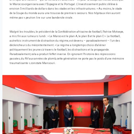
le Maroc co-organisera avec l’Espagne et le Portugal. L'investissement public s'élève à
environ 5 milliards de dollars dans les stades et les infrastructures. « Au moins, le stade
de la Coupe du monde aura une trousse de premiers secours. Nos hôpitaux n'en auront
même pas », peut-on lire sur une banderole virale.
Malgré les troubles, le président de la Confédération africaine de football, Patrice Motsepe,
a mis fin aux rumeurs lundi : « Le Maroc est le plan A, le plan B et le plan C ». Le football,
autrefois instrument de distraction du régime, est devenu – paradoxalement – ​​l’un des
déclencheurs du mécontentement. « Le régime a longtemps choisi d'aliéner
politiquement les jeunes à travers le football, les distractions et la propagande.
Paradoxalement, cela a produit l'effet inverse. En ignorant l'histoire des répressions
passées, du Rif aux années de plomb, cette génération ne porte pas le poids d'une mémoire
traumatisante », constate Mansouri.