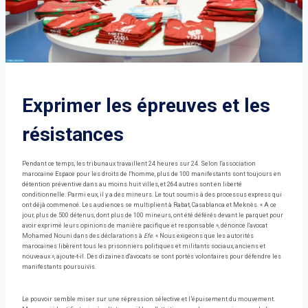
Exprimer les épreuves et les
résistances
Pendant ce temps, les tribunaux travaillent 24 heures sur 24. Selon l'association
marocaine Espace pour les droits de l'homme, plus de 100 manifestants sont toujours en
détention préventive dans au moins huit villes, et 264 autres sont en liberté
conditionnelle. Parmi eux, il y a des mineurs. Le tout soumis à des processus express qui
ont déjà commencé. Les audiences se multiplient à Rabat, Casablanca et Meknès. « A ce
jour, plus de 500 détenus, dont plus de 100 mineurs, ont été déférés devant le parquet pour
avoir exprimé leurs opinions de manière pacifique et responsable », dénonce l'avocat
Mohamed Nouni dans des déclarations à
Efe
. « Nous exigeons que les autorités
marocaines libèrent tous les prisonniers politiques et militants sociaux, anciens et
nouveaux », ajoute-t-il. Des dizaines d'avocats se sont portés volontaires pour défendre les
manifestants poursuivis.
Le pouvoir semble miser sur une répression sélective et l’épuisement du mouvement.