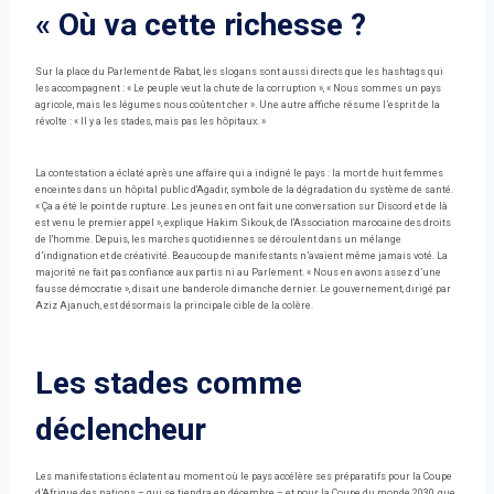
« Où va cette richesse ?
Sur la place du Parlement de Rabat, les slogans sont aussi directs que les hashtags qui
les accompagnent : « Le peuple veut la chute de la corruption », « Nous sommes un pays
agricole, mais les légumes nous coûtent cher ». Une autre affiche résume l’esprit de la
révolte : « Il y a les stades, mais pas les hôpitaux. »
La contestation a éclaté après une affaire qui a indigné le pays : la mort de huit femmes
enceintes dans un hôpital public d'Agadir, symbole de la dégradation du système de santé.
« Ça a été le point de rupture. Les jeunes en ont fait une conversation sur Discord et de là
est venu le premier appel », explique Hakim Sikouk, de l'Association marocaine des droits
de l'homme. Depuis, les marches quotidiennes se déroulent dans un mélange
d’indignation et de créativité. Beaucoup de manifestants n’avaient même jamais voté. La
majorité ne fait pas confiance aux partis ni au Parlement. « Nous en avons assez d’une
fausse démocratie », disait une banderole dimanche dernier. Le gouvernement, dirigé par
Aziz Ajanuch, est désormais la principale cible de la colère.
Les stades comme
déclencheur
Les manifestations éclatent au moment où le pays accélère ses préparatifs pour la Coupe
d’Afrique des nations – qui se tiendra en décembre – et pour la Coupe du monde 2030, que