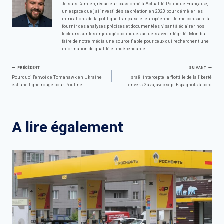
Je suis Damien, rédacteur passionné à Actualité Politique Française,
un espace que j'ai investi dès sa création en 2020 pour démêler les
intrications de la politique française et européenne. Je me consacre à
fournir des analyses précises et documentées, visant à éclairer nos
lecteurs sur les enjeux géopolitiques actuels avec intégrité. Mon but :
faire de notre média une source fiable pour ceux qui recherchent une
information de qualité et indépendante.
Navigation
PRÉCÉDENT
SUIVANT
Pourquoi l'envoi de Tomahawk en Ukraine
Israël intercepte la flottille de la liberté
est une ligne rouge pour Poutine
envers Gaza, avec sept Espagnols à bord
de
l’article
A lire également