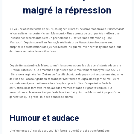
malgré la répression
« Il y a une absence totale de peur », souligne-t-il lors d'une conversation avec
L'Indépendant
le journaliste marocain Hicham Mansouri. « Une absence de peur parfois mêlée à une
insouciance désarmante. C'est un phénomène qui retient mon attention », glisse
Mansouri. Depuis son exil en France, le réalisateur de
Hawamich.info
observe avec
surprise les protestations des jeunes Marocains, qui maintiennent le rythme dans leur
deuxième semaine de mobilisations.
Depuis fin septembre, le Maroc connaît les protestations les plus persistantes depuis le
Hirak du Rif en 2016. Les marches, organisées par le mouvement anonyme « GenZ212 » –
référence à la génération Z et au préfixe téléphonique du pays – ont secoué une vingtaine
de villes, de Rabat à Agadir, en passant par Marrakech et Oujda. Ils exigent de meilleurs
soins de santé, une meilleure éducation, des opportunités d’emploi et la fin de la
corruption. Ils le font avec ironie, avec des mèmes et sans dirigeants visibles. « Le
smartphone et le réseau font partie de leur identité », résume Mansouri à propos d'une
génération qui a grandi loin des années de plomb.
Humour et audace
Une jeunesse qui n’a plus peur, qui fait face à l’autorité et qui a transformé des