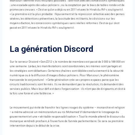
Mansouri identifie trois résultats possibles : l'attrition avec des concessions symboliques
; une escalade après des abus policiers ; ou la cooptation par le biais de tables rondes et de
promesses creuses. « C'est ce qu'on a déjà vu en 2011 et avec le Hirak du Rif », souligne-t-il.
« La première est la plus probable : l'épuisement et la répression sélective avec des peines
sévères, les détentions préventives, la lassitude des militants, les divisions sur les
moyens d'action, les concessions symboliques sans réelles réformes. C'est ce qui s'est
passé en 2011 et avec le Hirak du Rif », souligne-t-il.
La génération Discord
Sur le serveur Discord « GenZ212 », le nombre de membres est passé de 3 000 à 188 000 en
une semaine. Là-bas, les manifestations sont coordonnées, les mèmes sont partagés et
les stratégies sont débattues. Certaines chaînes sont dédiées exclusivement à la sécurité
numérique ou à la diffusion d'images d'abus policiers. Pour Mansouri, le phénomène
transcende le conjoncturel : « Cette génération crée ses propres espaces parce que les
circuits traditionnels sont fermés. Ils ne demandent pas la révolution, ils demandent des
services publics. Mais leur défi est dans l'organisation : ils n'ont pas de dirigeants, et c'est à
la fois une force et une faiblesse. »
Le mouvement, qui évite de franchir les lignes rouges du système – monarchie et religion
– a même adressé un mémorandum au roi Mohamed VI demandant le limogeage du
gouvernement et une « véritable responsabilisation ». Tout le monde attend le discours du
monarque vendredi prochain, à l'ouverture de l'année parlementaire. Ce sera sa première
intervention depuis le début de la crise.