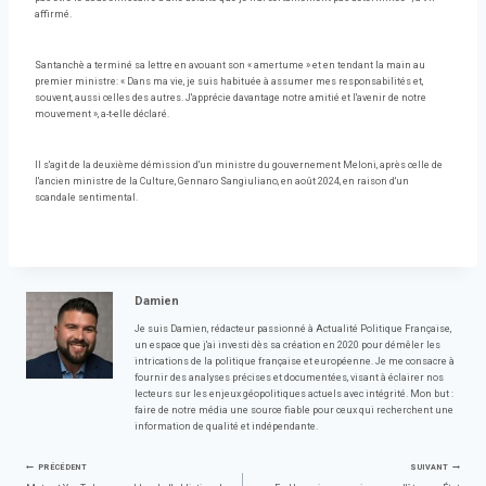
affirmé.
Santanchè a terminé sa lettre en avouant son « amertume » et en tendant la main au
premier ministre: « Dans ma vie, je suis habituée à assumer mes responsabilités et,
souvent, aussi celles des autres. J'apprécie davantage notre amitié et l'avenir de notre
mouvement », a-t-elle déclaré.
Il s'agit de la deuxième démission d'un ministre du gouvernement Meloni, après celle de
l'ancien ministre de la Culture, Gennaro Sangiuliano, en août 2024, en raison d'un
scandale sentimental.
Damien
Je suis Damien, rédacteur passionné à Actualité Politique Française,
un espace que j'ai investi dès sa création en 2020 pour démêler les
intrications de la politique française et européenne. Je me consacre à
fournir des analyses précises et documentées, visant à éclairer nos
lecteurs sur les enjeux géopolitiques actuels avec intégrité. Mon but :
faire de notre média une source fiable pour ceux qui recherchent une
information de qualité et indépendante.
Navigation
PRÉCÉDENT
SUIVANT