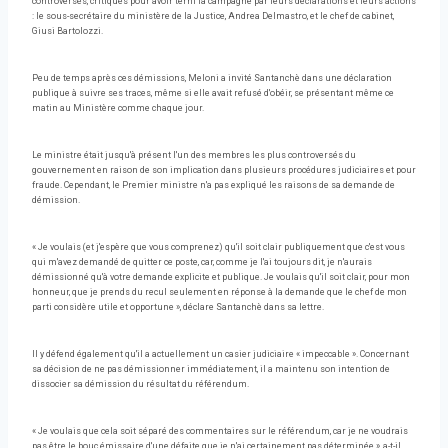
controversés, critiqués pour avoir terni la campagne par leurs déclarations et leurs actions
: le sous-secrétaire du ministère de la Justice, Andrea Delmastro, et le chef de cabinet,
Giusi Bartolozzi.
Peu de temps après ces démissions, Meloni a invité Santanchè dans une déclaration
publique à suivre ses traces, même si elle avait refusé d'obéir, se présentant même ce
matin au Ministère comme chaque jour.
Le ministre était jusqu'à présent l'un des membres les plus controversés du
gouvernement en raison de son implication dans plusieurs procédures judiciaires et pour
fraude. Cependant, le Premier ministre n'a pas expliqué les raisons de sa demande de
démission.
« Je voulais (et j'espère que vous comprenez) qu'il soit clair publiquement que c'est vous
qui m'avez demandé de quitter ce poste, car, comme je l'ai toujours dit, je n'aurais
démissionné qu'à votre demande explicite et publique. Je voulais qu'il soit clair, pour mon
honneur, que je prends du recul seulement en réponse à la demande que le chef de mon
parti considère utile et opportune », déclare Santanchè dans sa lettre.
Il y défend également qu'il a actuellement un casier judiciaire « impeccable ». Concernant
sa décision de ne pas démissionner immédiatement, il a maintenu son intention de
dissocier sa démission du résultat du référendum.
« Je voulais que cela soit séparé des commentaires sur le référendum, car je ne voudrais
pas être le bouc émissaire d'une défaite que je n'ai certainement pas déterminée », a-t-il