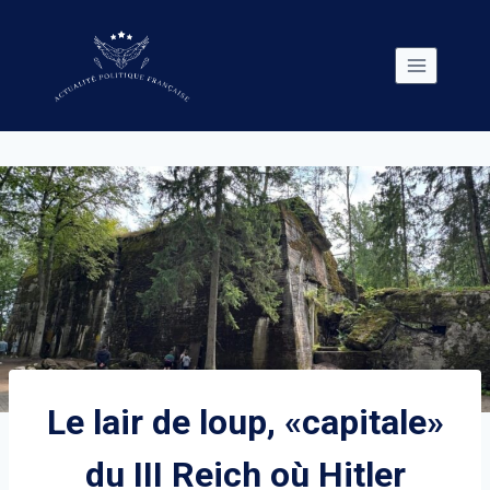
Skip
to
content
Le lair de loup, «capitale»
du III Reich où Hitler