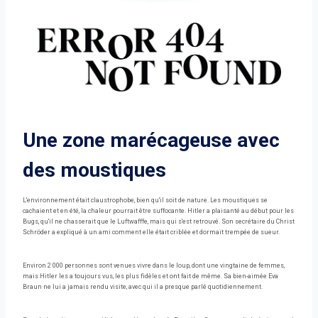
Une zone marécageuse avec
des moustiques
L'environnement était claustrophobe, bien qu'il soit de nature. Les moustiques se
cachaient et en été, la chaleur pourrait être suffocante. Hitler a plaisanté au début pour les
Bugs, qu'il ne chasserait que le Luftwafffe, mais qui s'est retrouvé. Son secrétaire du Christ
Schröder a expliqué à un ami comment elle était criblée et dormait trempée de sueur.
Environ 2 000 personnes sont venues vivre dans le loup, dont une vingtaine de femmes,
mais Hitler les a toujours vus, les plus fidèles et ont fait de même. Sa bien-aimée Eva
Braun ne lui a jamais rendu visite, avec qui il a presque parlé quotidiennement.