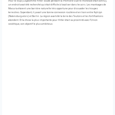
Pour le loup (
Loup
comme Hitler soudé pendant la Première Guerre mondiale était connu),
un endroit avait été recherché qui était difficile à localiser dans les airs. Les marécages de
Masuria étaient une barrière naturelle très opportune pour dissuader les troupes
terrestres. Cependant, il y avait une bonne connexion routière et en train entre Kętrzyn
(Ratensburg alors) et Berlin. La région avait été la terre des Teutons et les fortifications
abondent. Et la chose la plus importante pour Hitler était sa proximité avec l'Union
soviétique, son objectif le plus ambitieux.