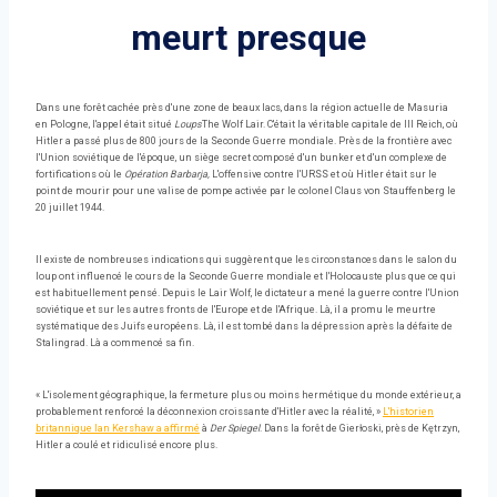
meurt presque
Dans une forêt cachée près d'une zone de beaux lacs, dans la région actuelle de Masuria
en Pologne, l'appel était situé
Loups
The Wolf Lair. C'était la véritable capitale de III Reich, où
Hitler a passé plus de 800 jours de la Seconde Guerre mondiale. Près de la frontière avec
l'Union soviétique de l'époque, un siège secret composé d'un bunker et d'un complexe de
fortifications où le
Opération Barbarja,
L'offensive contre l'URSS et où Hitler était sur le
point de mourir pour une valise de pompe activée par le colonel Claus von Stauffenberg le
20 juillet 1944.
Il existe de nombreuses indications qui suggèrent que les circonstances dans le salon du
loup ont influencé le cours de la Seconde Guerre mondiale et l'Holocauste plus que ce qui
est habituellement pensé. Depuis le Lair Wolf, le dictateur a mené la guerre contre l'Union
soviétique et sur les autres fronts de l'Europe et de l'Afrique. Là, il a promu le meurtre
systématique des Juifs européens. Là, il est tombé dans la dépression après la défaite de
Stalingrad. Là a commencé sa fin.
« L'isolement géographique, la fermeture plus ou moins hermétique du monde extérieur, a
probablement renforcé la déconnexion croissante d'Hitler avec la réalité, »
L'historien
britannique Ian Kershaw a affirmé
à
Der Spiegel
. Dans la forêt de Gierłoski, près de Kętrzyn,
Hitler a coulé et ridiculisé encore plus.