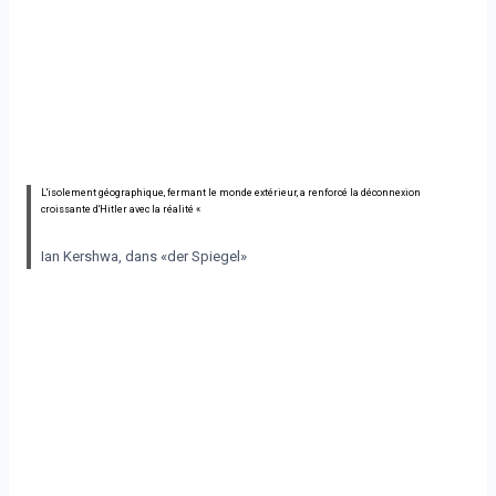
L'isolement géographique, fermant le monde extérieur, a renforcé la déconnexion
croissante d'Hitler avec la réalité «
Ian Kershwa, dans «der Spiegel»