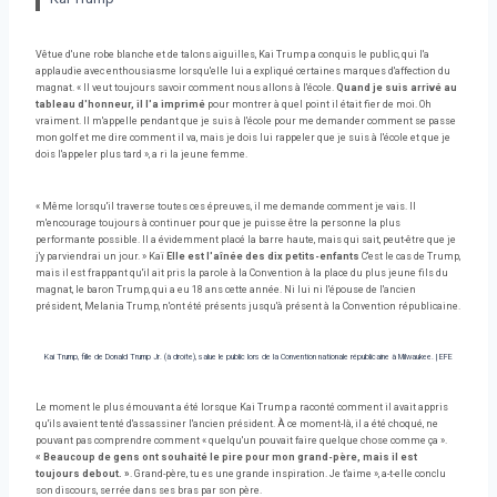
Vêtue d'une robe blanche et de talons aiguilles, Kai Trump a conquis le public, qui l'a
applaudie avec enthousiasme lorsqu'elle lui a expliqué certaines marques d'affection du
magnat. « Il veut toujours savoir comment nous allons à l'école.
Quand je suis arrivé au
tableau d'honneur, il l'a imprimé
pour montrer à quel point il était fier de moi. Oh
vraiment. Il m'appelle pendant que je suis à l'école pour me demander comment se passe
mon golf et me dire comment il va, mais je dois lui rappeler que je suis à l'école et que je
dois l'appeler plus tard », a ri la jeune femme.
« Même lorsqu'il traverse toutes ces épreuves, il me demande comment je vais. Il
m'encourage toujours à continuer pour que je puisse être la personne la plus
performante possible. Il a évidemment placé la barre haute, mais qui sait, peut-être que je
j'y parviendrai un jour. » Kaï
Elle est l'aînée des dix petits-enfants
C'est le cas de Trump,
mais il est frappant qu'il ait pris la parole à la Convention à la place du plus jeune fils du
magnat, le baron Trump, qui a eu 18 ans cette année. Ni lui ni l'épouse de l'ancien
président, Melania Trump, n'ont été présents jusqu'à présent à la Convention républicaine.
Kai Trump, fille de Donald Trump Jr. (à droite), salue le public lors de la Convention nationale républicaine à Milwaukee.
|
EFE
Le moment le plus émouvant a été lorsque Kai Trump a raconté comment il avait appris
qu'ils avaient tenté d'assassiner l'ancien président. À ce moment-là, il a été choqué, ne
pouvant pas comprendre comment « quelqu'un pouvait faire quelque chose comme ça ».
« Beaucoup de gens ont souhaité le pire pour mon grand-père, mais il est
toujours debout. »
. Grand-père, tu es une grande inspiration. Je t'aime », a-t-elle conclu
son discours, serrée dans ses bras par son père.