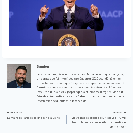
Damien
Je suis Damien, rédacteur passionné à Actualité Politique Française,
un espace que j'ai investi dès sa création en 2020 pour démêler les
intrications de la politique française et européenne. Je me consacre à
fournir des analyses précises et documentées, visant à éclairer nos
lecteurs sur les enjeux géopolitiques actuels avec intégrité. Mon but :
faire de notre média une source fiable pour ceux qui recherchent une
information de qualité et indépendante.
Navigation
PRÉCÉDENT
SUIVANT
La maire de Paris se baigne dans la Seine
Milwaukee se protège pour recevoir Trump,
tue un homme et en arrête un autre dès le
de
premier jour