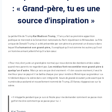
: « Grand-père, tu es une
source d'inspiration »
La petite-fille de Trump
Kai Madison Trump,
17 ans, a fait sa première apparition
publique ce mercredi à la Convention nationale du Parti républicain à Milwaukee. La fille
unique de Donald Trump Jr. a été présentée par son père et a prononcé un discours dans
lequel
Il a humanisé son grand-père,
Il a expliqué qu'il est comme les autres, qu'il est
un homme aimant, attentif et qu'il a bon cœur.
« Pour moi, c'est juste un grand-père normal, qui nous donne des bonbons et des sodas
quand mes parents ne regardent pas.
Les médias font ressembler mon grand-père à
quelqu'un d'autre.
Mais je sais ce que c'est vraiment. « Il s'en soucie vraiment, il veut le
meilleur pour ce pays et il se battra chaque jour pour rendre à l'Amérique sa grandeur », a-
t-il déclaré depuis la scène dans son intégralité.
heure de grande écoute
et juste avant que le
numéro deux acclamé et nouvellement nommé de Trump, JD Vance, n'apparaisse sur la
scène.
« Il m'appelle pendant que je suis à l'école pour me demander comment se passe mon
golf et me dire comment ça se passe pour lui. »
Kai Trump