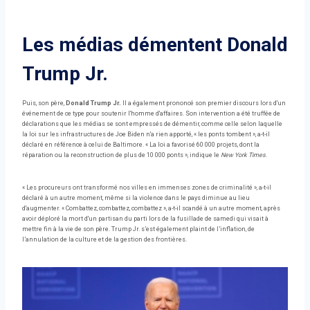
Les médias démentent Donald
Trump Jr.
Puis, son père,
Donald Trump Jr.
Il a également prononcé son premier discours lors d'un
événement de ce type pour soutenir l'homme d'affaires. Son intervention a été truffée de
déclarations que les médias se sont empressés de démentir, comme celle selon laquelle
la loi sur les infrastructures de Joe Biden n'a rien apporté, « les ponts tombent », a-t-il
déclaré en référence à celui de Baltimore. « La loi a favorisé 60 000 projets, dont la
réparation ou la reconstruction de plus de 10 000 ponts », indique le
New York Times
.
« Les procureurs ont transformé nos villes en immenses zones de criminalité », a-t-il
déclaré à un autre moment, même si la violence dans le pays diminue au lieu
d'augmenter. « Combattez, combattez, combattez », a-t-il scandé à un autre moment, après
avoir déploré la mort d'un partisan du parti lors de la fusillade de samedi qui visait à
mettre fin à la vie de son père. Trump Jr. s’est également plaint de l’inflation, de
l’annulation de la culture et de la gestion des frontières.