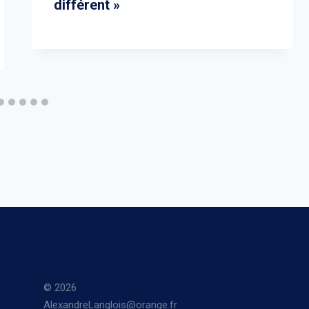
différent »
© 2026
AlexandreLanglois@orange.fr