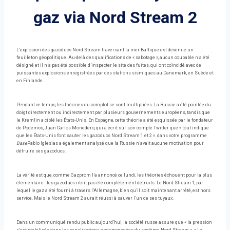
gaz via Nord Stream 2
L’explosion des gazoducs Nord Stream traversant la mer Baltique est devenue un
feuilleton géopolitique. Au-delà des qualifications de « sabotage », aucun coupable n’a été
désigné et il n’a pas été possible d’inspecter le site des fuites, qui ont coïncidé avec de
puissantes explosions enregistrées par des stations sismiques au Danemark, en Suède et
en Finlande.
Pendant ce temps, les théories du complot se sont multipliées. La Russie a été pointée du
doigt directement ou indirectement par plusieurs gouvernements européens, tandis que
le Kremlin a ciblé les États-Unis. En Espagne, cette théorie a été esquissée par le fondateur
de Podemos, Juan Carlos Monedero, qui a écrit sur son compte Twitter que « tout indique
que les États-Unis font sauter les gazoducs Nord Stream 1 et 2 ». dans votre programme
Base
Pablo Iglesias a également analysé que la Russie n’avait aucune motivation pour
détruire ses gazoducs.
La vérité est que, comme Gazprom l’a annoncé ce lundi, les théories échouent pour la plus
élémentaire : les gazoducs n’ont pas été complètement détruits. Le Nord Stream 1, par
lequel le gaz a été fourni à travers l’Allemagne, bien qu’il soit maintenant arrêté, est hors
service. Mais le Nord Stream 2 aurait réussi à sauver l’un de ses tuyaux.
Dans un communiqué rendu public aujourd’hui, la société russe assure que « la pression