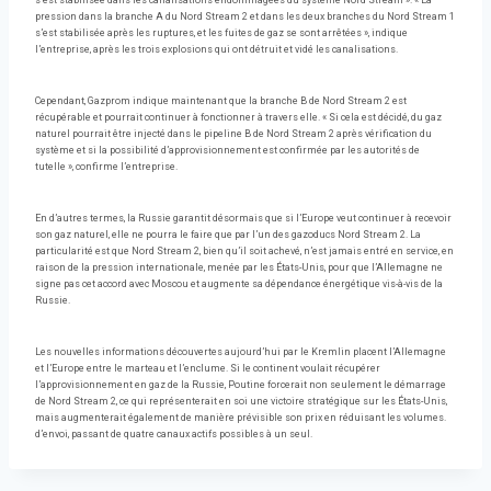
s’est stabilisée dans les canalisations endommagées du système Nord Stream ». « La
pression dans la branche A du Nord Stream 2 et dans les deux branches du Nord Stream 1
s’est stabilisée après les ruptures, et les fuites de gaz se sont arrêtées », indique
l’entreprise, après les trois explosions qui ont détruit et vidé les canalisations.
Cependant, Gazprom indique maintenant que la branche B de Nord Stream 2 est
récupérable et pourrait continuer à fonctionner à travers elle. « Si cela est décidé, du gaz
naturel pourrait être injecté dans le pipeline B de Nord Stream 2 après vérification du
système et si la possibilité d’approvisionnement est confirmée par les autorités de
tutelle », confirme l’entreprise.
En d’autres termes, la Russie garantit désormais que si l’Europe veut continuer à recevoir
son gaz naturel, elle ne pourra le faire que par l’un des gazoducs Nord Stream 2. La
particularité est que Nord Stream 2, bien qu’il soit achevé, n’est jamais entré en service, en
raison de la pression internationale, menée par les États-Unis, pour que l’Allemagne ne
signe pas cet accord avec Moscou et augmente sa dépendance énergétique vis-à-vis de la
Russie.
Les nouvelles informations découvertes aujourd’hui par le Kremlin placent l’Allemagne
et l’Europe entre le marteau et l’enclume. Si le continent voulait récupérer
l’approvisionnement en gaz de la Russie, Poutine forcerait non seulement le démarrage
de Nord Stream 2, ce qui représenterait en soi une victoire stratégique sur les États-Unis,
mais augmenterait également de manière prévisible son prix en réduisant les volumes.
d’envoi, passant de quatre canaux actifs possibles à un seul.