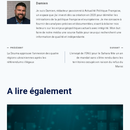
Damien
Je suis Damien, rédacteur passionné à Actualité Politique Française,
un espace que j'ai investi dès sa création en 2020 pour démêler les
intrications de la politique française et européenne. Je me consacre à
fournir des analyses précises et documentées, visant à éclairer nos
lecteurs sur les enjeux géopolitiques actuels avec intégrité. Mon but :
faire de notre média une source fiable pour ceux qui recherchent une
information de qualité et indépendante.
Navigation
PRÉCÉDENT
SUIVANT
La Douma approuve l’annexion des quatre
L’envoyé de l’ONU pour le Sahara fête un an
régions ukrainiennes après les
de mandat sans s’être rendu dans les
de
référendums illégaux
territoires occupés en raison du refus du
Maroc
l’article
A lire également