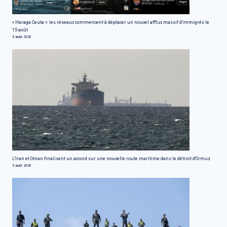
« Haraga Ceuta »: les réseaux commencent à déplacer un nouvel afflux massif d'immigrés le
15 août
5 août 2026
L'Iran et Oman finalisent un accord sur une nouvelle route maritime dans le détroit d'Ormuz
5 août 2026