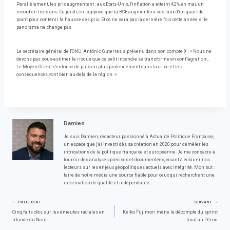
Parallèlement, les prix augmentent : aux Etats-Unis, l'inflation a atteint 4,2% en mai, un
record en trois ans. Ce jeudi, on suppose que la BCE augmentera ses taux d'un quart de
point pour contenir la hausse des prix. Et ce ne sera pas la dernière fois cette année si le
panorama ne change pas.
Le secrétaire général de l'ONU, António Guterres, a prévenu dans son compte X : « Nous ne
devons pas sous-estimer le risque que ce petit incendie se transforme en conflagration…
Le Moyen-Orient s'enfonce de plus en plus profondément dans la crise et les
conséquences vont bien au-delà de la région. »
Damien
Je suis Damien, rédacteur passionné à Actualité Politique Française,
un espace que j'ai investi dès sa création en 2020 pour démêler les
intrications de la politique française et européenne. Je me consacre à
fournir des analyses précises et documentées, visant à éclairer nos
lecteurs sur les enjeux géopolitiques actuels avec intégrité. Mon but :
faire de notre média une source fiable pour ceux qui recherchent une
information de qualité et indépendante.
Navigation
PRÉCÉDENT
SUIVANT
Cinq faits clés sur les émeutes raciales en
Keiko Fujimori mène le décompte du sprint
Irlande du Nord
final au Pérou
de