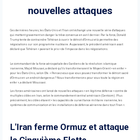
nouvelles attaques
Ces dernières heures, les États-Unis et l'Iran ont échangé une nouvelle série d'attaques
qui mettent gravement en danger la trêve convenue en avril dernier. Par la force, Donald
Trump tente de contraindre Téhéran à ouvrir le détroit d'Ormuz et à permettre des
négociations sur son programme nucléaire. Auparavant, le président américain avait
déclaré que Téhéran « paierait le prix » de l'impasse dans les négociations.
Le commandant de la force aérospatiale des Gardiens de la révolution islamique
iranienne, Majid Mousavi, a déclaré qu'ils transformeraient le Moyen-Orient « en enfer »
pour les États-Unis, selon Efe. « Pensez-vous que vous pouvez transformer le détroit sacré
d'Ormuz en un endroit dangereux ? Nous transformerons pour vous toute la région en
enfer », a déclaré Moussavi.
Les forces américaines ont lancé de nouvelles attaques « en légitime défense » contre de
multiples cibles en Iran, selon le commandement central américain (Centcom). Plus
précisément, les cibles étaient « les capacités de surveillance militaire iranienne, les
systèmes de communication et les installations de défense aérienne dans tout l'Iran ».
L'Iran ferme Ormuz et attaque