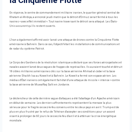
la Cinquième Flotte
En réponse, le centre de commandement militaire iranien, le quartier général central de
Khatam al-Anbiya, a annoncé jeudi matin que le détroit d'Ormuz serait fermé à tous les
navires « avec effet immédiat ». Tout navire traversant le détroit sera attaqué. Les États-
Unis assurent qu’ils restent ouverts.
L'Iran a également affirmé avoir lancé une attaque de drones contre la Cinquième Flotte
américaine à Bahreïn. Dans ce cas, l'objectif était les installations de communications et
de radar du système Patriot.
Le Corps des Gardiens de la révolution islamique a déclaré que ses forces aérospatiales et
navales avaient lancé deux vagues de frappes de représailles. Ils auraient touché et détruit
18 cibles militaires américaines clés sur la base aérienne Ahmad al-Jaber et la base
aérienne Shaikh Isa au Koweït et à Bahreïn. Le Koweït a fermé son espace aérien. Les
médias d'État iraniens ont également fait état d'une attaque de missile « intense » contre
la base aérienne de Muwaffaq Salti en Jordanie.
Le déclencheur de cette dernière vague d'attaques a été l'abattage d'un Apache américain
en début de semaine. Les derniers affrontements représentent la menace la plus
sérieuse pour le fragile cessez-le-feu convenu entre les deux pays en avril. Trump est de
plus en plus frustré par le refus de Téhéran d'accepter ses conditions pour un accord
visant à prolonger de 60 jours le cessez-le-feu d'avril et à atténuer la crise énergétique
mondiale.