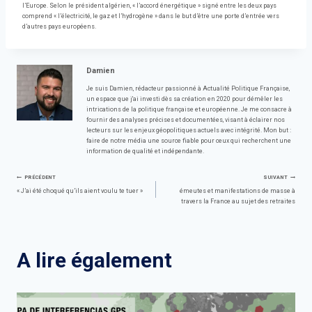
l’Europe. Selon le président algérien, « l’accord énergétique » signé entre les deux pays
comprend « l’électricité, le gaz et l’hydrogène » dans le but d’être une porte d’entrée vers
d’autres pays européens.
Damien
Je suis Damien, rédacteur passionné à Actualité Politique Française,
un espace que j'ai investi dès sa création en 2020 pour démêler les
intrications de la politique française et européenne. Je me consacre à
fournir des analyses précises et documentées, visant à éclairer nos
lecteurs sur les enjeux géopolitiques actuels avec intégrité. Mon but :
faire de notre média une source fiable pour ceux qui recherchent une
information de qualité et indépendante.
Navigation
PRÉCÉDENT
SUIVANT
« J’ai été choqué qu’ils aient voulu te tuer »
émeutes et manifestations de masse à
travers la France au sujet des retraites
de
l’article
A lire également