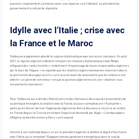
question importante et j’aimerais avoir une réponse », a-t-il déclaré. Le président du
gouvernement a refusé de répondre.
Idylle avec l’Italie ; crise avec
la France et le Maroc
Tebboune a également abordé la rupture diplomatique avec son voisin marocain. En août
2021, le régime algérien a déclaré rompues les relations diplomatiques avec Rabat,
alléguant des « actes hostiles », notamment l’espionnage de hauts responsables algériens
par le biais de
Pégase
. « Je regrette que les relations algéro-marocaines soient arrivées à
ce point entre deux pays voisins », a-t-il assuré avant de reconnaître que les relations ont
atteint « un point de non-retour » et que la position algérienne est une « réaction » aux
mouvements marocains.
Pour Tebboune, qui a fait des Palestiniens et des Sahraouis deux causes essentielles de
sa politique étrangère, la relation avec la France, toujours complexe, est « fluctuante »,
après qu’en février dernier l’opposante algérienne Amira Bouraoui a réussi à se rendre
en France depuis la Tunisie en évitant l’expulsion demandé par Alger. « L’ambassadeur
d’Algérie va bientôt rentrer à Paris », a-t-il avancé.
Comme à son habitude depuis un an, le président algérien a célébré le degré d’harmonie
avec l’Italie, qui a remplacé l’Espagne comme partenaire énergétique dans le sud de