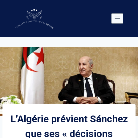
Skip
to
content
L’Algérie prévient Sánchez
que ses « décisions