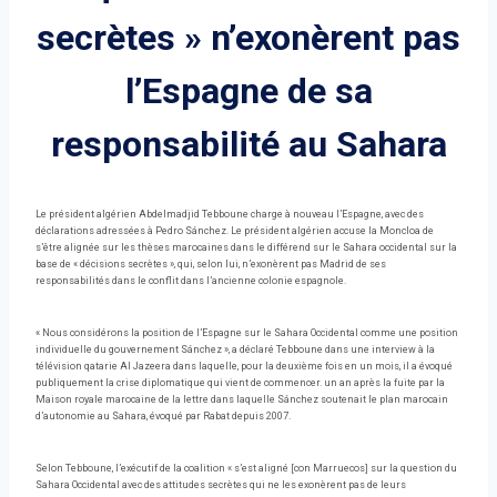
secrètes » n’exonèrent pas
l’Espagne de sa
responsabilité au Sahara
Le président algérien Abdelmadjid Tebboune charge à nouveau l’Espagne, avec des
déclarations adressées à Pedro Sánchez. Le président algérien accuse la Moncloa de
s’être alignée sur les thèses marocaines dans le différend sur le Sahara occidental sur la
base de « décisions secrètes », qui, selon lui, n’exonèrent pas Madrid de ses
responsabilités dans le conflit dans l’ancienne colonie espagnole.
« Nous considérons la position de l’Espagne sur le Sahara Occidental comme une position
individuelle du gouvernement Sánchez », a déclaré Tebboune dans une interview à la
télévision qatarie Al Jazeera dans laquelle, pour la deuxième fois en un mois, il a évoqué
publiquement la crise diplomatique qui vient de commencer. un an après la fuite par la
Maison royale marocaine de la lettre dans laquelle Sánchez soutenait le plan marocain
d’autonomie au Sahara, évoqué par Rabat depuis 2007.
Selon Tebboune, l’exécutif de la coalition « s’est aligné [con Marruecos] sur la question du
Sahara Occidental avec des attitudes secrètes qui ne les exonèrent pas de leurs