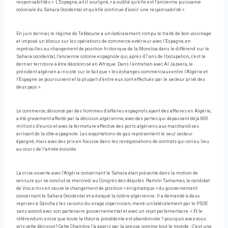
responsabilités ». L’Espagne, a-t-il souligné, « a oublié qu’elle est l’ancienne puissance
coloniale du Sahara Occidental et qu’elle continue d’avoir une responsabilité ».
En juin dernier, le régime de Tebboune a unilatéralement rompu le traité de bon voisinage
et imposé un blocus sur les opérations de commerce extérieur avec l’Espagne, en
représailles au changement de position historique de la Moncloa dans le différend sur le
Sahara occidental, l’ancienne colonie espagnole qui, après 47 ans de l’occupation, c’est le
dernier territoire à être décolonisé en Afrique. Dans l’entretien avec Al Jazeera, le
président algérien a insisté sur le fait que « les échanges commerciaux entre l’Algérie et
l’Espagne se poursuivent et la plupart d’entre eux sont effectués par le secteur privé des
deux pays ».
Le commerce, dénoncé par des hommes d’affaires espagnols ayant des affaires en Algérie,
a été gravement affecté par la décision algérienne, avec des pertes qui dépassent déjà 800
millions d’euros et avec la fermeture effective des ports algériens aux marchandises
arrivant de la côte espagnole. Les exportations de gaz représentent le seul secteur
épargné, mais avec des prix en hausse dans les renégociations de contrats qui ont eu lieu
au cours de l’année écoulée.
La crise ouverte avec l’Algérie concernant le Sahara était présente dans la motion de
censure qui se conclut ce mercredi au Congrès des députés. Ramón Tamames, le candidat
de Vox, a mis en cause le changement de position « énigmatique » du gouvernement
concernant le Sahara Occidental et a évoqué la colère algérienne. Il a demandé à deux
reprises à Sánchez les raisons du virage copernicien, mené unilatéralement par le PSOE
sans accord avec son partenaire gouvernemental et avec un rejet parlementaire. « Et le
référendum, est-ce que toute la théorie précédente est abandonnée ? pourquoi avez-vous
pris cette décision? Cette Chambre l’a appris par la presse, comme tout le monde ; C’est une