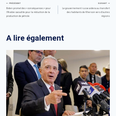
Navigation
PRÉCÉDENT
SUIVANT
Biden promet des « conséquences » pour
Le gouvernement russe aidera au transfert
l’Arabie saoudite pour la réduction de la
des habitants de Kherson vers d’autres
de
production de pétrole
régions
l’article
A lire également