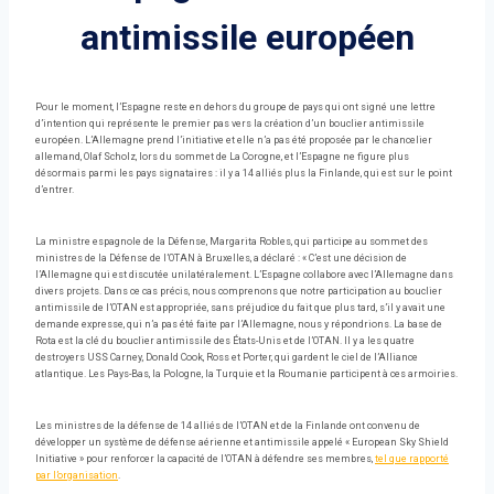
antimissile européen
Pour le moment, l’Espagne reste en dehors du groupe de pays qui ont signé une lettre
d’intention qui représente le premier pas vers la création d’un bouclier antimissile
européen. L’Allemagne prend l’initiative et elle n’a pas été proposée par le chancelier
allemand, Olaf Scholz, lors du sommet de La Corogne, et l’Espagne ne figure plus
désormais parmi les pays signataires : il y a 14 alliés plus la Finlande, qui est sur le point
d’entrer.
La ministre espagnole de la Défense, Margarita Robles, qui participe au sommet des
ministres de la Défense de l’OTAN à Bruxelles, a déclaré : « C’est une décision de
l’Allemagne qui est discutée unilatéralement. L’Espagne collabore avec l’Allemagne dans
divers projets. Dans ce cas précis, nous comprenons que notre participation au bouclier
antimissile de l’OTAN est appropriée, sans préjudice du fait que plus tard, s’il y avait une
demande expresse, qui n’a pas été faite par l’Allemagne, nous y répondrions. La base de
Rota est la clé du bouclier antimissile des États-Unis et de l’OTAN. Il y a les quatre
destroyers USS Carney, Donald Cook, Ross et Porter, qui gardent le ciel de l’Alliance
atlantique. Les Pays-Bas, la Pologne, la Turquie et la Roumanie participent à ces armoiries.
Les ministres de la défense de 14 alliés de l’OTAN et de la Finlande ont convenu de
développer un système de défense aérienne et antimissile appelé « European Sky Shield
Initiative » pour renforcer la capacité de l’OTAN à défendre ses membres,
tel que rapporté
par l’organisation
.