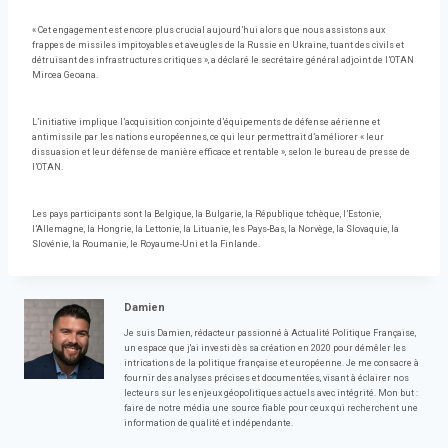
« Cet engagement est encore plus crucial aujourd’hui alors que nous assistons aux
frappes de missiles impitoyables et aveugles de la Russie en Ukraine, tuant des civils et
détruisant des infrastructures critiques », a déclaré le secrétaire général adjoint de l’OTAN
Mircea Geoana.
L’initiative implique l’acquisition conjointe d’équipements de défense aérienne et
antimissile par les nations européennes, ce qui leur permettrait d’améliorer « leur
dissuasion et leur défense de manière efficace et rentable », selon le bureau de presse de
l’OTAN.
Les pays participants sont la Belgique, la Bulgarie, la République tchèque, l’Estonie,
l’Allemagne, la Hongrie, la Lettonie, la Lituanie, les Pays-Bas, la Norvège, la Slovaquie, la
Slovénie, la Roumanie, le Royaume-Uni et la Finlande.
Damien
Je suis Damien, rédacteur passionné à Actualité Politique Française,
un espace que j'ai investi dès sa création en 2020 pour démêler les
intrications de la politique française et européenne. Je me consacre à
fournir des analyses précises et documentées, visant à éclairer nos
lecteurs sur les enjeux géopolitiques actuels avec intégrité. Mon but :
faire de notre média une source fiable pour ceux qui recherchent une
information de qualité et indépendante.