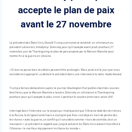
accepte le plan de paix
avant le 27 novembre
Le président des États-Unis, Donald Trump, a annoncé ce vendredi un ultimatum au
président ukrainien, Volodymyr Zelensky, pour qu'il accepte avant jeudi prochain, 27
novembre, jour de Thanksgiving, le plan de paix proposé par la Maison Blanche pour
mettre fin à la guerre en Ukraine.
« Si tout se passe bien, les délais peuvent être prolongés. Mais jeudi est le jour que nous
considérons approprié », a déclaré le président dans une interview à la radio.
Radio Renard
.
Trump a fait ces déclarations après le journal
Washington Post
publié, citant des sources
familières, que la Maison Blanche a lancé à Zelensky un ultimatum à Thanksgiving
prochain pour qu'il accepte le plan, sinon il perdrait le soutien américain selon
EFE
.
Interrogé dans l'interview sur le projet, qui impliquerait que l'Ukraine cède des territoires
à la Russie, le dirigeant américain a souligné que Kiev « est déjà en train de perdre des
territoires » avec la guerre, un conflit qu'il considère comme « hors de contrôle, c'est un
massacre ». Le président a rappelé que jusqu'à présent, les États-Unis avaient transféré à
l'Ukraine « le meilleur équipement militaire du monde ».