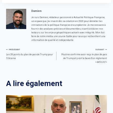
Damien
Je suis Damien, rédacteur passionné à Actualité Politique Française,
un espace que j'ai investi dès sa création en 2020 pour démêler les
intrications de la politique française et européenne. Je me consacre à
fournir des analyses précises et documentées, visant à éclairer nos
lecteurs sur les enjeux géopolitiques actuels avec intégrité. Mon but :
faire de notre média une source fiable pour ceux qui recherchent une
information de qualité et indépendante.
Navigation
PRÉCÉDENT
SUIVANT
Les 28 points du plan de paix de Trump pour
Poutine confirme avoir reçu le plan de paix
l'Ukraine
de Trump et y voit la base d'un règlement
de
« définitif »
l’article
A lire également