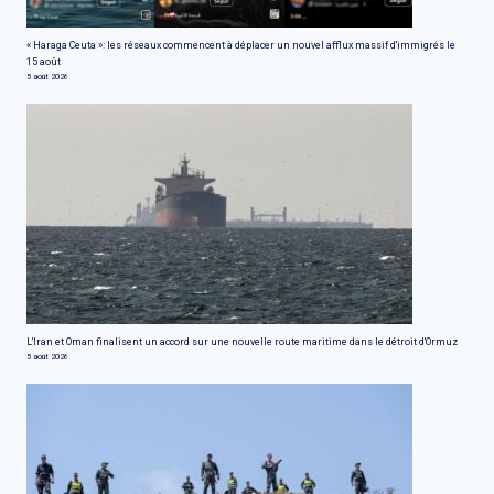
« Haraga Ceuta »: les réseaux commencent à déplacer un nouvel afflux massif d'immigrés le
15 août
5 août 2026
L'Iran et Oman finalisent un accord sur une nouvelle route maritime dans le détroit d'Ormuz
5 août 2026