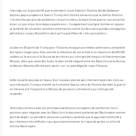
Interrogé sur la possibilité que le président russe Vladimir Poutine décide d'attaquer
d'autres pays européens à l'avenir, Trump s'est montré convaincu que le chef du Kremlin
« ne cherche pas plus de problèmes » et qu'il a retenu la leçon d'une guerre « qui aurait dû
durer un jour et qui dure depuis quatre ans ». Il a également souligné l'entrée en vigueur
ce vendredi de nouvelles sanctions américaines contre les deux plus grandes compagnies
pétrolières russes, Rosneft et Lukoil, qu'il a qualifiées de « très puissantes ».
Le plan en 28 points de Trump pour l'Ukraine, divulgué aux médias américains, comprend
des lignes rouges pour Kiev, comme la réduction de son armée à un maximum de 600 000
soldats ou la cession à la Russie de territoires qui n'ont pas été conquis militairement par
Moscou. Bien que, selon des fuites, le plan ait été négocié entre les États-Unis et la Russie,
la Maison Blanche affirme avoir parlé « sur un pied d'égalité » avec l'Ukraine.
Cette nouvelle poussée en faveur d'un nouveau plan de paix intervient après des mois au
cours desquels Trump a montré sa frustration face au refus de Poutine d'arrêter la guerre
en Ukraine et à l'imposition à Moscou de plusieurs ultimatums qui n'ont pas été
respectés.
Zelensky a convenu avec ses principaux partenaires européens de coordonner leurs
positions pour négocier avec les États-Unis le document présenté par Washington comme
point de départ. Le président ukrainien a prévenu vendredi que le pays était confronté à
des « élections très difficiles » qui pourraient entraîner le risque de perdre un allié clé
comme Washington.