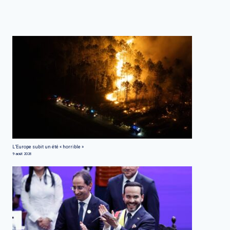
L’Europe subit un été « horrible »
9 août 2026