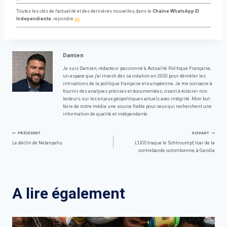
Toutes les clés de l'actualité et des dernières nouvelles, dans le
Chaîne WhatsApp El
Independiente
. rejoindre
ici
Damien
Je suis Damien, rédacteur passionné à Actualité Politique Française,
un espace que j'ai investi dès sa création en 2020 pour démêler les
intrications de la politique française et européenne. Je me consacre à
fournir des analyses précises et documentées, visant à éclairer nos
lecteurs sur les enjeux géopolitiques actuels avec intégrité. Mon but :
faire de notre média une source fiable pour ceux qui recherchent une
information de qualité et indépendante.
Navigation
PRÉCÉDENT
SUIVANT
Le déclin de Netanyahu
L'UCO traque le Schtroumpf, tsar de la
contrebande colombienne, à Gandía
de
l’article
A lire également