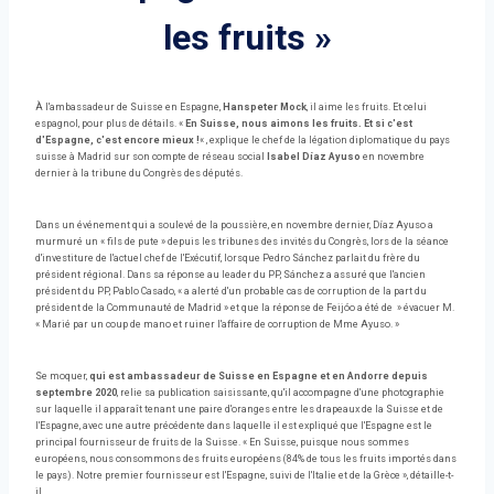
les fruits »
À l'ambassadeur de Suisse en Espagne,
Hanspeter Mock
, il aime les fruits. Et celui
espagnol, pour plus de détails. «
En Suisse, nous aimons les fruits. Et si c'est
d'Espagne, c'est encore mieux !
« , explique le chef de la légation diplomatique du pays
suisse à Madrid sur son compte de réseau social
Isabel Díaz Ayuso
en novembre
dernier à la tribune du Congrès des députés.
Dans un événement qui a soulevé de la poussière, en novembre dernier, Díaz Ayuso a
murmuré un « fils de pute » depuis les tribunes des invités du Congrès, lors de la séance
d'investiture de l'actuel chef de l'Exécutif, lorsque Pedro Sánchez parlait du frère du
président régional. Dans sa réponse au leader du PP, Sánchez a assuré que l'ancien
président du PP, Pablo Casado, « a alerté d'un probable cas de corruption de la part du
président de la Communauté de Madrid » et que la réponse de Feijóo a été de » évacuer M.
« Marié par un coup de mano et ruiner l'affaire de corruption de Mme Ayuso. »
Se moquer,
qui est ambassadeur de Suisse en Espagne et en Andorre depuis
septembre 2020
, relie sa publication saisissante, qu'il accompagne d'une photographie
sur laquelle il apparaît tenant une paire d'oranges entre les drapeaux de la Suisse et de
l'Espagne, avec une autre précédente dans laquelle il est expliqué que l'Espagne est le
principal fournisseur de fruits de la Suisse. « En Suisse, puisque nous sommes
européens, nous consommons des fruits européens (84% de tous les fruits importés dans
le pays). Notre premier fournisseur est l'Espagne, suivi de l'Italie et de la Grèce », détaille-t-
il.