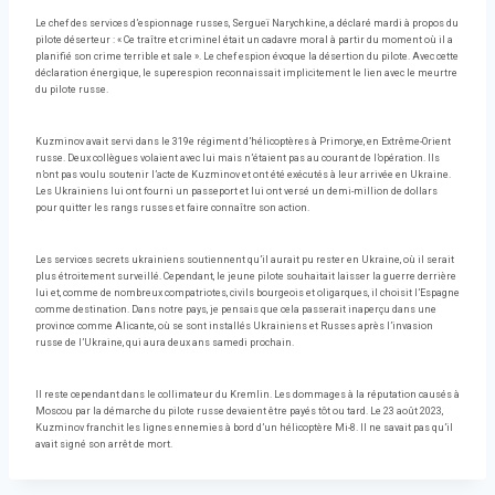
Le chef des services d’espionnage russes, Sergueï Narychkine, a déclaré mardi à propos du
pilote déserteur : « Ce traître et criminel était un cadavre moral à partir du moment où il a
planifié son crime terrible et sale ». Le chef espion évoque la désertion du pilote. Avec cette
déclaration énergique, le superespion reconnaissait implicitement le lien avec le meurtre
du pilote russe.
Kuzminov avait servi dans le 319e régiment d’hélicoptères à Primorye, en Extrême-Orient
russe. Deux collègues volaient avec lui mais n’étaient pas au courant de l’opération. Ils
n’ont pas voulu soutenir l’acte de Kuzminov et ont été exécutés à leur arrivée en Ukraine.
Les Ukrainiens lui ont fourni un passeport et lui ont versé un demi-million de dollars
pour quitter les rangs russes et faire connaître son action.
Les services secrets ukrainiens soutiennent qu’il aurait pu rester en Ukraine, où il serait
plus étroitement surveillé. Cependant, le jeune pilote souhaitait laisser la guerre derrière
lui et, comme de nombreux compatriotes, civils bourgeois et oligarques, il choisit l’Espagne
comme destination. Dans notre pays, je pensais que cela passerait inaperçu dans une
province comme Alicante, où se sont installés Ukrainiens et Russes après l’invasion
russe de l’Ukraine, qui aura deux ans samedi prochain.
Il reste cependant dans le collimateur du Kremlin. Les dommages à la réputation causés à
Moscou par la démarche du pilote russe devaient être payés tôt ou tard. Le 23 août 2023,
Kuzminov franchit les lignes ennemies à bord d’un hélicoptère Mi-8. Il ne savait pas qu’il
avait signé son arrêt de mort.