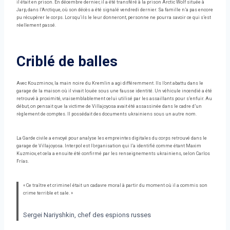
il était en prison. En décembre dernier, il a été transféré à la prison Arctic Wolf située à
Jarp, dans l’Arctique, où son décès a été signalé vendredi dernier. Sa famille n’a pas encore
pu récupérer le corps. Lorsqu’ils le leur donneront, personne ne pourra savoir ce qui s’est
réellement passé.
Criblé de balles
Avec Kouzminov, la main noire du Kremlin a agi différemment. Ils l’ont abattu dans le
garage de la maison où il vivait louée sous une fausse identité. Un véhicule incendié a été
retrouvé à proximité, vraisemblablement celui utilisé par les assaillants pour s’enfuir. Au
début, on pensait que la victime de Villajoyosa avait été assassinée dans le cadre d’un
règlement de comptes. Il possédait des documents ukrainiens sous un autre nom.
La Garde civile a envoyé pour analyse les empreintes digitales du corps retrouvé dans le
garage de Villajoyosa. Interpol est l’organisation qui l’a identifié comme étant Maxim
Kuzmiov, et cela a ensuite été confirmé par les renseignements ukrainiens, selon Carlos
Frías.
« Ce traître et criminel était un cadavre moral à partir du moment où il a commis son
crime terrible et sale. »
Sergei Nariyshkin, chef des espions russes