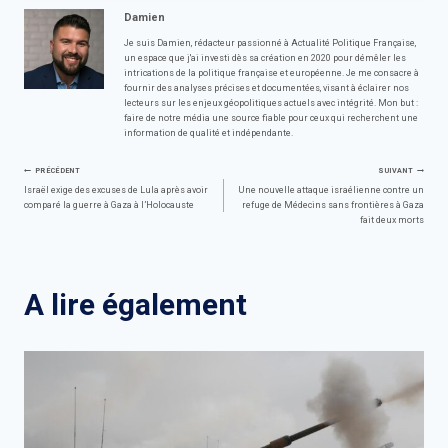
Damien
Je suis Damien, rédacteur passionné à Actualité Politique Française,
un espace que j'ai investi dès sa création en 2020 pour démêler les
intrications de la politique française et européenne. Je me consacre à
fournir des analyses précises et documentées, visant à éclairer nos
lecteurs sur les enjeux géopolitiques actuels avec intégrité. Mon but :
faire de notre média une source fiable pour ceux qui recherchent une
information de qualité et indépendante.
Navigation
PRÉCÉDENT
SUIVANT
Israël exige des excuses de Lula après avoir
Une nouvelle attaque israélienne contre un
comparé la guerre à Gaza à l’Holocauste
refuge de Médecins sans frontières à Gaza
de
fait deux morts
l’article
A lire également