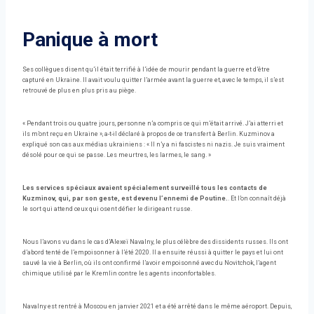
Panique à mort
Ses collègues disent qu’il était terrifié à l’idée de mourir pendant la guerre et d’être
capturé en Ukraine. Il avait voulu quitter l’armée avant la guerre et, avec le temps, il s’est
retrouvé de plus en plus pris au piège.
« Pendant trois ou quatre jours, personne n’a compris ce qui m’était arrivé. J’ai atterri et
ils m’ont reçu en Ukraine », a-t-il déclaré à propos de ce transfert à Berlin. Kuzminov a
expliqué son cas aux médias ukrainiens : « Il n’y a ni fascistes ni nazis. Je suis vraiment
désolé pour ce qui se passe. Les meurtres, les larmes, le sang. »
Les services spéciaux avaient spécialement surveillé tous les contacts de
Kuzminov, qui, par son geste, est devenu l’ennemi de Poutine.
. Et l’on connaît déjà
le sort qui attend ceux qui osent défier le dirigeant russe.
Nous l’avons vu dans le cas d’Alexeï Navalny, le plus célèbre des dissidents russes. Ils ont
d’abord tenté de l’empoisonner à l’été 2020. Il a ensuite réussi à quitter le pays et lui ont
sauvé la vie à Berlin, où ils ont confirmé l’avoir empoisonné avec du Novitchok, l’agent
chimique utilisé par le Kremlin contre les agents inconfortables.
Navalny est rentré à Moscou en janvier 2021 et a été arrêté dans le même aéroport. Depuis,