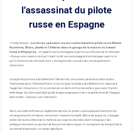
l’assassinat du pilote
russe en Espagne
« Il était temps ».
Les forces spéciales russes recherchaient le pilote russe Maxim
Kuzminov, 28 ans, abattu le 13 février dans le garage de la maison où il vivait
louée à Villajoyosa.
. Un appel à son ex-compagne a permis aux Russes de le retrouver.
« Ce que nous savons, c’est qu’il avait invité son ex-compagne à emménager avec lui et
qu’ils l’ont ensuite retrouvé mort », soulignent des sources des renseignements
ukrainiens.
Lorsque Kouzminov a fait défection l’été dernier, son ancien partenaire était resté à
Vladivostok, dans l’Extrême-Orient russe, lorsque le pilote a fait défection en réponse à
l’appel des Ukrainiens. Ils lui ont donné un demi-million de dollars pour avoir franchi
cette étape. Sa mère avait déjà quitté le pays auparavant, mais sa petite amie de l’époque
était restée. J’ignorais ses intentions.
Dans une vidéo diffusée en septembre dernier, le pilote russe expliquait comment les
renseignements militaires ukrainiens l’avaient contacté. Marre de la guerre, il accepta
d’aller de l’autre côté et de le mettre à jour avec les données dont il disposait. Ses
collègues dressent un portrait de Kouzminov dans lequel ils soulignent sa tranquillité et
sa volonté d’accomplir un travail pacifique.