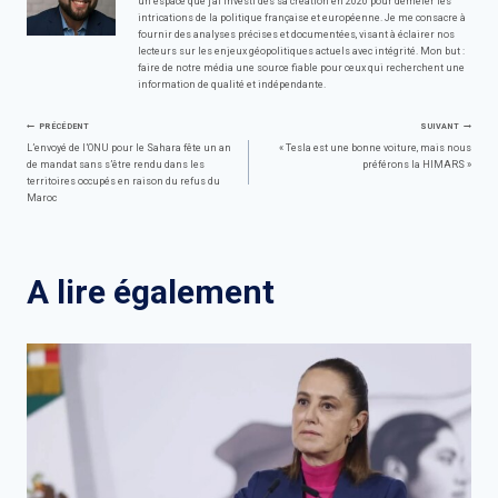
un espace que j'ai investi dès sa création en 2020 pour démêler les
intrications de la politique française et européenne. Je me consacre à
fournir des analyses précises et documentées, visant à éclairer nos
lecteurs sur les enjeux géopolitiques actuels avec intégrité. Mon but :
faire de notre média une source fiable pour ceux qui recherchent une
information de qualité et indépendante.
Navigation
PRÉCÉDENT
SUIVANT
L’envoyé de l’ONU pour le Sahara fête un an
« Tesla est une bonne voiture, mais nous
de mandat sans s’être rendu dans les
préférons la HIMARS »
de
territoires occupés en raison du refus du
Maroc
l’article
A lire également