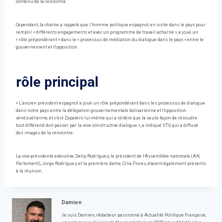
contenu de la rencontre.
Cependant, la chaîne a rappelé que l’homme politique espagnol, en visite dans le pays pour
remplir « différents engagements et avec un programme de travail acharné », a joué un
« rôle prépondérant » dans le « processus de médiation du dialogue dans le pays » entre le
gouvernement et l’opposition.
rôle principal
« L’ancien président espagnol a joué un rôle prépondérant dans les processus de dialogue
dans notre pays entre la délégation gouvernementale bolivarienne et l’opposition
vénézuélienne, et c’est Zapatero lui-même qui a réitéré que la seule façon de résoudre
tout différend doit passer par la voie constructive dialogue », a indiqué VTV, qui a diffusé
des images de la rencontre.
La vice-présidente exécutive, Delcy Rodríguez, le président de l’Assemblée nationale (AN,
Parlement), Jorge Rodríguez, et la première dame, Cilia Flores, étaient également présents
à la réunion.
Damien
Je suis Damien, rédacteur passionné à Actualité Politique Française,