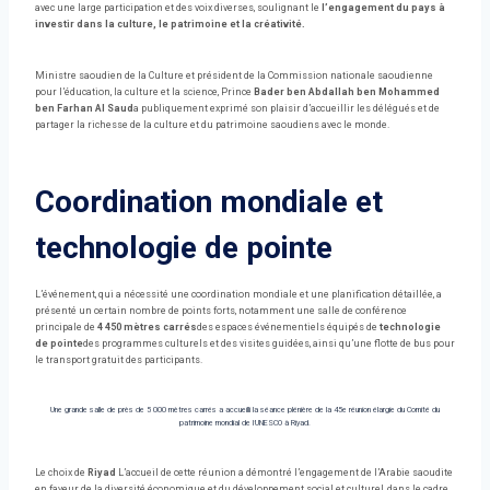
avec une large participation et des voix diverses, soulignant le
l’engagement du pays à
investir dans la culture, le patrimoine et la créativité.
Ministre saoudien de la Culture et président de la Commission nationale saoudienne
pour l’éducation, la culture et la science, Prince
Bader ben Abdallah ben Mohammed
ben Farhan Al Saud
a publiquement exprimé son plaisir d’accueillir les délégués et de
partager la richesse de la culture et du patrimoine saoudiens avec le monde.
Coordination mondiale et
technologie de pointe
L’événement, qui a nécessité une coordination mondiale et une planification détaillée, a
présenté un certain nombre de points forts, notamment une salle de conférence
principale de
4 450 mètres carrés
des espaces événementiels équipés de
technologie
de pointe
des programmes culturels et des visites guidées, ainsi qu’une flotte de bus pour
le transport gratuit des participants.
Une grande salle de près de 5 000 mètres carrés a accueilli la séance plénière de la 45e réunion élargie du Comité du
patrimoine mondial de l’UNESCO à Riyad.
Le choix de
Riyad
L’accueil de cette réunion a démontré l’engagement de l’Arabie saoudite
en faveur de la diversité économique et du développement social et culturel, dans le cadre