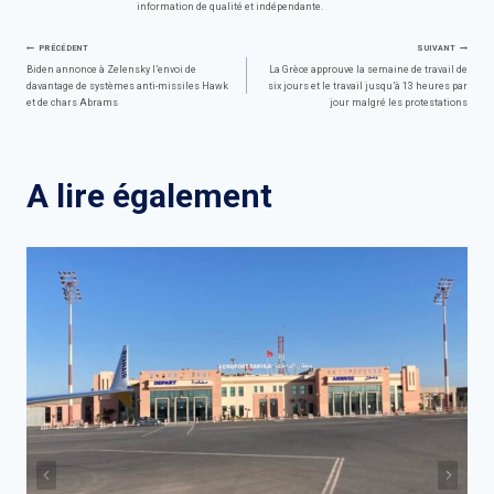
information de qualité et indépendante.
Navigation
PRÉCÉDENT
SUIVANT
Biden annonce à Zelensky l’envoi de
La Grèce approuve la semaine de travail de
davantage de systèmes anti-missiles Hawk
six jours et le travail jusqu’à 13 heures par
de
et de chars Abrams
jour malgré les protestations
l’article
A lire également