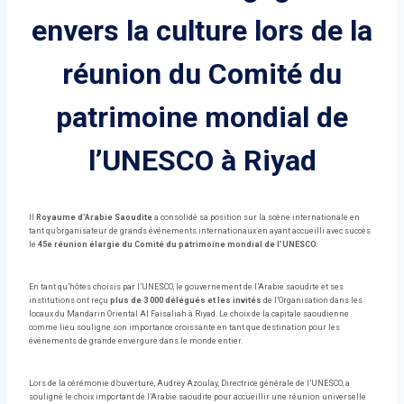
envers la culture lors de la
réunion du Comité du
patrimoine mondial de
l’UNESCO à Riyad
Il
Royaume d’Arabie Saoudite
a consolidé sa position sur la scène internationale en
tant qu’organisateur de grands événements internationaux en ayant accueilli avec succès
le
45e réunion élargie du Comité du patrimoine mondial de l’UNESCO.
En tant qu’hôtes choisis par l’UNESCO, le gouvernement de l’Arabie saoudite et ses
institutions ont reçu
plus de 3 000 délégués
et les invités
de l’Organisation dans les
locaux du Mandarin Oriental Al Faisaliah à Riyad. Le choix de la capitale saoudienne
comme lieu souligne son importance croissante en tant que destination pour les
événements de grande envergure dans le monde entier.
Lors de la cérémonie d’ouverture, Audrey Azoulay, Directrice générale de l’UNESCO, a
souligné le choix important de l’Arabie saoudite pour accueillir une réunion universelle