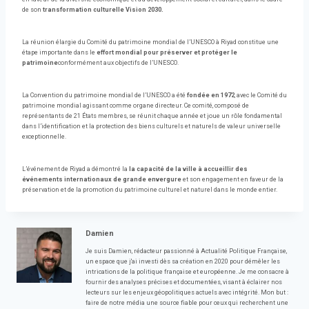
de son
transformation culturelle Vision 2030.
La réunion élargie du Comité du patrimoine mondial de l’UNESCO à Riyad constitue une
étape importante dans le
effort mondial pour préserver et protéger le
patrimoine
conformément aux objectifs de l’UNESCO.
La Convention du patrimoine mondial de l’UNESCO a été
fondée en 1972
, avec le Comité du
patrimoine mondial agissant comme organe directeur. Ce comité, composé de
représentants de 21 États membres, se réunit chaque année et joue un rôle fondamental
dans l’identification et la protection des biens culturels et naturels de valeur universelle
exceptionnelle.
L’événement de Riyad a démontré la
la capacité de la ville à accueillir des
événements internationaux de grande envergure
et son engagement en faveur de la
préservation et de la promotion du patrimoine culturel et naturel dans le monde entier.
Damien
Je suis Damien, rédacteur passionné à Actualité Politique Française,
un espace que j'ai investi dès sa création en 2020 pour démêler les
intrications de la politique française et européenne. Je me consacre à
fournir des analyses précises et documentées, visant à éclairer nos
lecteurs sur les enjeux géopolitiques actuels avec intégrité. Mon but :
faire de notre média une source fiable pour ceux qui recherchent une