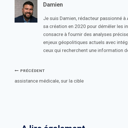
Damien
Je suis Damien, rédacteur passionné à Ac
sa création en 2020 pour démêler les in
consacre à fournir des analyses précise
enjeux géopolitiques actuels avec intégr
ceux qui recherchent une information de
Navigation
PRÉCÉDENT
assistance médicale, sur la cible
de
l’article