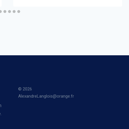
© 2026
AlexandreLanglois@orange.fr
n
.