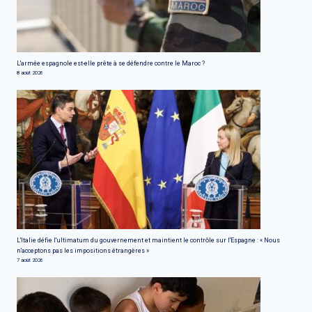
L'armée espagnole est-elle prête à se défendre contre le Maroc ?
8 août 2026
L'Italie défie l'ultimatum du gouvernement et maintient le contrôle sur l'Espagne : « Nous
n'acceptons pas les impositions étrangères »
7 août 2026