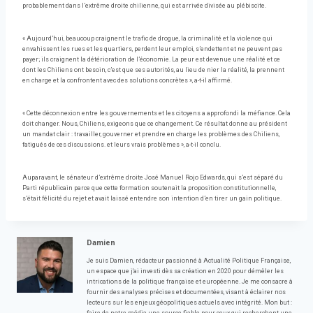
probablement dans l’extrême droite chilienne, qui est arrivée divisée au plébiscite.
« Aujourd’hui, beaucoup craignent le trafic de drogue, la criminalité et la violence qui
envahissent les rues et les quartiers, perdent leur emploi, s’endettent et ne peuvent pas
payer; ils craignent la détérioration de l’économie. La peur est devenue une réalité et ce
dont les Chiliens ont besoin, c’est que ses autorités, au lieu de nier la réalité, la prennent
en charge et la confrontent avec des solutions concrètes », a-t-il affirmé.
« Cette déconnexion entre les gouvernements et les citoyens a approfondi la méfiance. Cela
doit changer. Nous, Chiliens, exigeons que ce changement. Ce résultat donne au président
un mandat clair : travailler, gouverner et prendre en charge les problèmes des Chiliens,
fatigués de ces discussions. et leurs vrais problèmes », a-t-il conclu.
Auparavant, le sénateur d’extrême droite José Manuel Rojo Edwards, qui s’est séparé du
Parti républicain parce que cette formation soutenait la proposition constitutionnelle,
s’était félicité du rejet et avait laissé entendre son intention d’en tirer un gain politique.
Damien
Je suis Damien, rédacteur passionné à Actualité Politique Française,
un espace que j'ai investi dès sa création en 2020 pour démêler les
intrications de la politique française et européenne. Je me consacre à
fournir des analyses précises et documentées, visant à éclairer nos
lecteurs sur les enjeux géopolitiques actuels avec intégrité. Mon but :
faire de notre média une source fiable pour ceux qui recherchent une