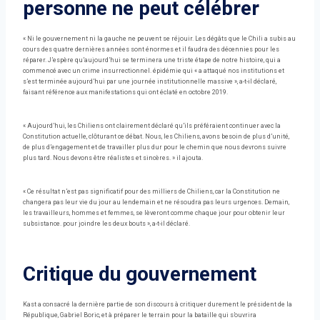
personne ne peut célébrer
« Ni le gouvernement ni la gauche ne peuvent se réjouir. Les dégâts que le Chili a subis au
cours des quatre dernières années sont énormes et il faudra des décennies pour les
réparer. J’espère qu’aujourd’hui se terminera une triste étape de notre histoire, qui a
commencé avec un crime insurrectionnel. épidémie qui « a attaqué nos institutions et
s’est terminée aujourd’hui par une journée institutionnelle massive », a-t-il déclaré,
faisant référence aux manifestations qui ont éclaté en octobre 2019.
« Aujourd’hui, les Chiliens ont clairement déclaré qu’ils préféraient continuer avec la
Constitution actuelle, clôturant ce débat. Nous, les Chiliens, avons besoin de plus d’unité,
de plus d’engagement et de travailler plus dur pour le chemin que nous devrons suivre
plus tard. Nous devons être réalistes et sincères. » il ajouta.
« Ce résultat n’est pas significatif pour des milliers de Chiliens, car la Constitution ne
changera pas leur vie du jour au lendemain et ne résoudra pas leurs urgences. Demain,
les travailleurs, hommes et femmes, se lèveront comme chaque jour pour obtenir leur
subsistance. pour joindre les deux bouts », a-t-il déclaré.
Critique du gouvernement
Kast a consacré la dernière partie de son discours à critiquer durement le président de la
République, Gabriel Boric, et à préparer le terrain pour la bataille qui s’ouvrira