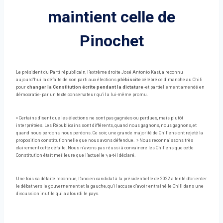
maintient celle de
Pinochet
Le président du Parti républicain, l’extrême droite José Antonio Kast, a reconnu
aujourd’hui la défaite de son parti aux élections
plébiscite
célébré ce dimanche au Chili
pour
changer la Constitution écrite pendant la dictature
-et partiellement amendé en
démocratie- par un texte conservateur qu’il a lui-même promu.
« Certains disent que les élections ne sont pas gagnées ou perdues, mais plutôt
interprétées. Les Républicains sont différents, quand nous gagnons, nous gagnons, et
quand nous perdons, nous perdons. Ce soir, une grande majorité de Chiliens ont rejeté la
proposition constitutionnelle que nous avons défendue. » Nous reconnaissons très
clairement cette défaite. Nous n’avons pas réussi à convaincre les Chiliens que cette
Constitution était meilleure que l’actuelle », a-t-il déclaré.
Une fois sa défaite reconnue, l’ancien candidat à la présidentielle de 2022 a tenté d’orienter
le débat vers le gouvernement et la gauche, qu’il accuse d’avoir entraîné le Chili dans une
discussion inutile qui a alourdi le pays.