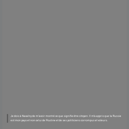
Je dois à Navalny de m’avoir montré ce que signifie être citoyen. Il m'a appris que la Russie
est mon pays et non celui de Poutine et de ses politiciens corrompus et voleurs.