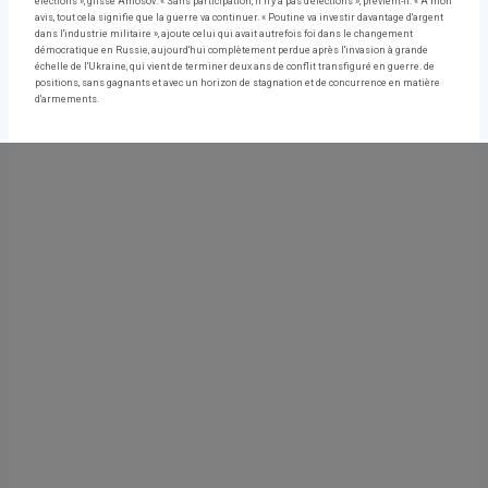
élections », glisse Amosov. « Sans participation, il n'y a pas d'élections », prévient-il. « À mon
avis, tout cela signifie que la guerre va continuer. « Poutine va investir davantage d'argent
dans l'industrie militaire », ajoute celui qui avait autrefois foi dans le changement
démocratique en Russie, aujourd'hui complètement perdue après l'invasion à grande
échelle de l'Ukraine, qui vient de terminer deux ans de conflit transfiguré en guerre. de
positions, sans gagnants et avec un horizon de stagnation et de concurrence en matière
d'armements.