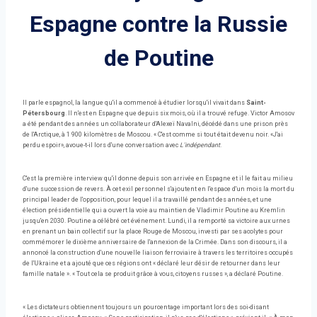
Espagne contre la Russie
de Poutine
Il parle espagnol, la langue qu'il a commencé à étudier lorsqu'il vivait dans
Saint-
Pétersbourg
. Il n'est en Espagne que depuis six mois, où il a trouvé refuge. Victor Amosov
a été pendant des années un collaborateur d'Alexeï Navalni, décédé dans une prison près
de l'Arctique, à 1 900 kilomètres de Moscou. « C'est comme si tout était devenu noir. «J'ai
perdu espoir», avoue-t-il lors d'une conversation avec
L'indépendant
.
C'est la première interview qu'il donne depuis son arrivée en Espagne et il le fait au milieu
d'une succession de revers. À cet exil personnel s'ajoutent en l'espace d'un mois la mort du
principal leader de l'opposition, pour lequel il a travaillé pendant des années, et une
élection présidentielle qui a ouvert la voie au maintien de Vladimir Poutine au Kremlin
jusqu'en 2030. Poutine a célébré cet événement. Lundi, il a remporté sa victoire aux urnes
en prenant un bain collectif sur la place Rouge de Moscou, investi par ses acolytes pour
commémorer le dixième anniversaire de l'annexion de la Crimée. Dans son discours, il a
annoncé la construction d'une nouvelle liaison ferroviaire à travers les territoires occupés
de l'Ukraine et a ajouté que ces régions ont « déclaré leur désir de retourner dans leur
famille natale ». « Tout cela se produit grâce à vous, citoyens russes », a déclaré Poutine.
« Les dictateurs obtiennent toujours un pourcentage important lors des soi-disant