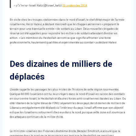
– ישראל כ”ץ Israël Katz (@Israel_katz)
26 septembre 2024
En visite chez les troupes stationnées dans le nord d'Israël, le chef d'état-major de l'armée
israélienne, Herzi Halevi, a déclaré mercredi que les frappes aériennes « préparent le
terrain pour une éventuelle entrée » de soldats au Liban. Deux nouvelles brigades de
réserve ont été appelées pour rejoindre les milliers de soldats attendant d'entrer en
action. « Les membres du Hezbollah verront ce que signifie affronter une force
professionnelle, hautement qualifiée et expérimentée au combat », a déclaré Halevi.
Des dizaines de milliers de
déplacés
L'exode rappelle les passages les plus tristes de l'histoire de cette région tourmentée.
Quelque 60 000 Israéliens ont fui leurs foyers dans le nord d'Israël en raison des combats
en cours entre Israël, le Hezbollah et d'autres forces anti-israéliennes basées au Liban. Du
côté libanais de la ligne bleue de l’ONU séparant les deux pays, des dizaines de milliers de
Libanais ont également été déplacés à l’intérieur du pays. Israël affirme que son objectif
est que les Israéliens retournent chez eux dans le nord, puisque cette zone est soumise à
des attaques continues de la milice chiite.
Le ministre israélien des Finances d'extrême droite, Bezalel Smotrich, a assuré que la
campagne dans le nord ne se terminerait pas tant que le Hezbollah ne serait pas