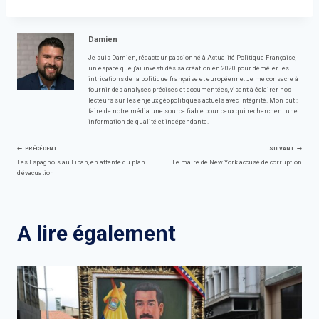
Damien
Je suis Damien, rédacteur passionné à Actualité Politique Française,
un espace que j'ai investi dès sa création en 2020 pour démêler les
intrications de la politique française et européenne. Je me consacre à
fournir des analyses précises et documentées, visant à éclairer nos
lecteurs sur les enjeux géopolitiques actuels avec intégrité. Mon but :
faire de notre média une source fiable pour ceux qui recherchent une
information de qualité et indépendante.
Navigation
PRÉCÉDENT
SUIVANT
Les Espagnols au Liban, en attente du plan
Le maire de New York accusé de corruption
d'évacuation
de
l’article
A lire également