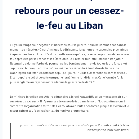
rebours pour un cessez-
le-feu au Liban
« Il y a un temps pour négocier. Et un temps pour la guerre. Nous ne sommes pas dans le
moment de négocier. » C’est ainsi que les dirigeants israéliens envisagent les prochaines
étapes à franchir au Liban. C’est pour cette raison qu’il a ignoré la proposition de cessez-le-
feu approuvée par la France et les États-Unis. Le Premier ministre israélien Benjamin
Netanyahu a donné l'ordre de poursuivre les bombardements « de toutes leurs forces » et
depuis son bureau, il affirme qu'il n'a même pas répondu à l'initiative de Paris et de
Washington d'arrêter les combats depuis 21 jours. Plus de 600 personnes sont mortes au
Liban depuis le début de cette campagne israélienne lundi dernier. Cette journée fut la
plus sanglante au pays des cèdres depuis la guerre civile de 1975.
Le ministre israélien des Affaires étrangères, Israel Katz, a diffusé un message clair sur
ses réseaux sociaux : « Il n'y aura pas de cessez-le-feu dans le nord. Nous continuerons à
combattre l'organisation terroriste Hezbollah avec toutes nos forces jusqu'à la victoire et le
retour sain et sauf des habitants. . du nord vers leurs foyers.
Vous êtes prêt à le faire. נמשיך להילחם נגד ארגון הטרור חיזבאללה בכל העוצמה עד לניצחון
והשבת תושבי הצפון בביטחון לבתיהם.