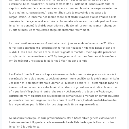
exterminé. Le soi-disant Parti de Dieu, représenté au Parlement libanais, a été éliminé
depuis que des milliers de ses miliciens ont vu comment les attaques explosaient entre
leurs mains.
tu recherches
qu'ils avaient l'habitude de recevoir des messages de
l'organisation. Le lendemain, la même chose s'est produite avec les talkies-walkies. Et la
semaine dernière, elle s'est terminée par l'attentat à la bombe au cours duquel les forces
israéliennes ont tué le chef des opérations du Hezbollah. Le commandant en charge de
l’unité de missiles et roquettes est également tombé récemment.
L'armée israélienne a annoncé avoir attaqué du jour au lendemain « environ 75 cibles
terroristes appartenant à l'organisation terroriste Hezbollah » dans la Bekaa et dans le
sud du Liban. Les autorités libanaises ont signalé la mort d'au moins quatre personnes
supplémentaires ce matin et que 23 Syriens, pour la plupart des femmes et des enfants,
ont été tués par une attaque israélienne à Younine dans la nuit.
Les États-Unis et la France ont appelé à un cessez-le-feu temporaire pour ouvrir la voie à
des négociations plus larges. La déclaration commune publiée par le président américain
Joe Biden et le président français Emmanuel Macron a déclaré : « Il est temps de parvenir
à un accord sur la frontière entre Israël et le Liban qui garantisse la sûreté et la sécurité
afin que les civils puissent rentrer chez eux. » L'échange de tirs depuis le 7 octobre, et
particulièrement au cours des deux dernières semaines, cela menace un conflit beaucoup
plus vaste et des dommages aux civils. » Durant ces 21 jours, l'intention était d'intensifier
les négociations pour la libération des otages et la fin de la guerre à Gaza.
Netanyahu et son épouse Sara prévoient d’assister à l’Assemblée générale des Nations
Unies ce vendredi. Il y parlera de la menace du Hezbollah, du danger de l'Iran et du droit
israélien à l'autodéfense.