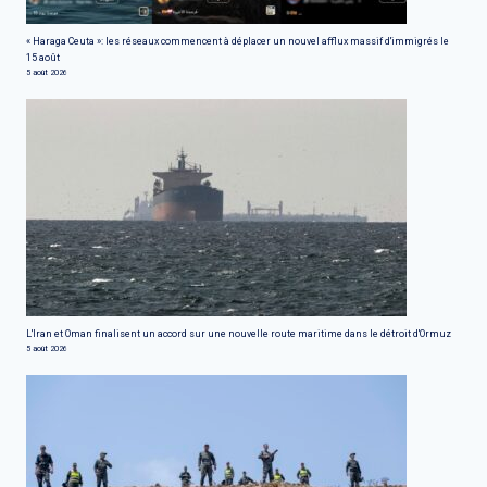
« Haraga Ceuta »: les réseaux commencent à déplacer un nouvel afflux massif d'immigrés le
15 août
5 août 2026
L'Iran et Oman finalisent un accord sur une nouvelle route maritime dans le détroit d'Ormuz
5 août 2026