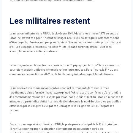
pays sur des vols commerciaux qui sont encore disponibles. travail.
Les militaires restent
La mission militaire de la FINUL, déployée par l'ONU depuis les années 1970 au sud du
Liban, ne prévoit pas, pour l'instant, de bouger. Les 10 000 soldats qui le composent, dont
650 espagnols, n'envisagent pas pour l'instant l'évacuation de leur contingent militaire et
civil. Les Espagnols restent sur la base militaire, sans sortir en patrouille et sans
accomplir les actes « indispensables ».
Le contingent compte des troupes provenant de 50 pays qui, en tant qu’États souverains,
pourraient décider unilatéralement de retirer leurs troupes. Par ailleurs, la FINUL est
commandée depuis février 2022 par le lieutenant-général espagnol Aroldo Lázaro.
La mission et son commandant sont en « contact permanent » tant avec l'armée
israélienne qu'avec l'armée libanaise, a expliqué Pokharel, qui a confirmé qu'à la lumière
des bombardements menés la veille par Israël dans le sud et l'est du Liban en réponse à la
attaques du parti-milice chiite libanais Hezbollah contre le nord du Liban, les patrouilles
effectuées par le
casques bleus
par ce qu'on appelle la « Ligne bleue » qui sépare les
parties.
Dans un message vidéo diffusé par l'ONU, le porte-parole principal de la FINUL, Andrea
Tenenti, a reconnu que « la situation est vraiment préoccupante » après les