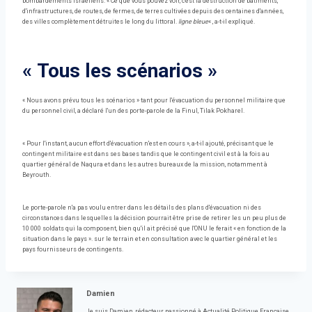
bombardements israéliens. « Ce que vous pouvez voir, c'est la destruction de bâtiments,
d'infrastructures, de routes, de fermes, de terres cultivées depuis des centaines d'années,
des villes complètement détruites le long du littoral.
ligne bleue
« , a-t-il expliqué.
« Tous les scénarios »
« Nous avons prévu tous les scénarios » tant pour l'évacuation du personnel militaire que
du personnel civil, a déclaré l'un des porte-parole de la Finul, Tilak Pokharel.
« Pour l'instant, aucun effort d'évacuation n'est en cours », a-t-il ajouté, précisant que le
contingent militaire est dans ses bases tandis que le contingent civil est à la fois au
quartier général de Naqura et dans les autres bureaux de la mission, notamment à
Beyrouth.
Le porte-parole n'a pas voulu entrer dans les détails des plans d'évacuation ni des
circonstances dans lesquelles la décision pourrait être prise de retirer les un peu plus de
10 000 soldats qui la composent, bien qu'il ait précisé que l'ONU le ferait « en fonction de la
situation dans le pays ». sur le terrain et en consultation avec le quartier général et les
pays fournisseurs de contingents.
Damien
Je suis Damien, rédacteur passionné à Actualité Politique Française,