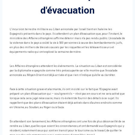
d'évacuation
L’incursion terrestre militaire au Liban annoncée par Israël tient en haleine les
Espagnols présents dans le pays. Ils attendent un plan d'évacuation que, pour l'instant, le
ministère des Affaires étrangères affirme détenir mais n'a pas rendu public. L'escalade de
la violence dans le pays a coûté la vie à 500 personnes à cause des bombardements juifs,
en plus des milliers de blessés causés par les roquettes et les téléavertisseurs et
équipements radio qui ont explosé la semaine dernière.
Les Affaires étrangères attendent les événements. La situation au Liban est considérée
par la diplomatie espagnole comme très préoccupante car elle montre que l'escalade
annoncée au Moyen-Orient est déjà arrivée et que rien n'indique qu'elle va s'arrêter.
Face à cette situation grave et alarmante, ils ont insisté sur le fait que l'Espagne avait
préparé un plan d'évacuation qui – soulignent-ils – n'est pas en cours et ne sera activé que
lorsque cela sera jugé nécessaire, mais ils évitent de fournir des détails à ce sujet. Ils
rappellent que des plans d'évacuation étaient déjà activés dans d'autres endroits comme
en Ukraine, au Soudan, au Niger ou à Gaza.
En attendant son lancement, les Affaires étrangères ont une fois de plus déconseillé de se
rendre au Liban, quelles que soient les circonstances, et ont demandé aux Espagnols qui y
résident, notamment ceux qui sont en transit pour le tourisme ou le travail, de quitter le