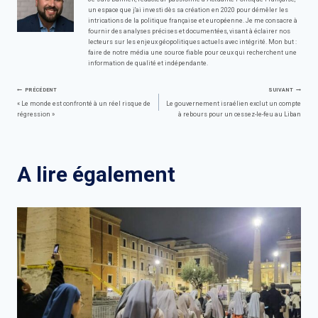
un espace que j'ai investi dès sa création en 2020 pour démêler les
intrications de la politique française et européenne. Je me consacre à
fournir des analyses précises et documentées, visant à éclairer nos
lecteurs sur les enjeux géopolitiques actuels avec intégrité. Mon but :
faire de notre média une source fiable pour ceux qui recherchent une
information de qualité et indépendante.
Navigation
PRÉCÉDENT
SUIVANT
« Le monde est confronté à un réel risque de
Le gouvernement israélien exclut un compte
régression »
à rebours pour un cessez-le-feu au Liban
de
l’article
A lire également