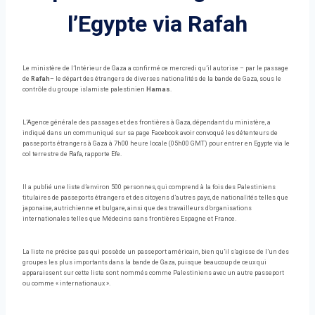
l’Egypte via Rafah
Le ministère de l’Intérieur de Gaza a confirmé ce mercredi qu’il autorise – par le passage
de
Rafah
– le départ des étrangers de diverses nationalités de la bande de Gaza, sous le
contrôle du groupe islamiste palestinien
Hamas
.
L’Agence générale des passages et des frontières à Gaza, dépendant du ministère, a
indiqué dans un communiqué sur sa page Facebook avoir convoqué les détenteurs de
passeports étrangers à Gaza à 7h00 heure locale (05h00 GMT) pour entrer en Egypte via le
col terrestre de Rafa, rapporte Efe.
Il a publié une liste d’environ 500 personnes, qui comprend à la fois des Palestiniens
titulaires de passeports étrangers et des citoyens d’autres pays, de nationalités telles que
japonaise, autrichienne et bulgare, ainsi que des travailleurs d’organisations
internationales telles que Médecins sans frontières Espagne et France.
La liste ne précise pas qui possède un passeport américain, bien qu’il s’agisse de l’un des
groupes les plus importants dans la bande de Gaza, puisque beaucoup de ceux qui
apparaissent sur cette liste sont nommés comme Palestiniens avec un autre passeport
ou comme « internationaux ».