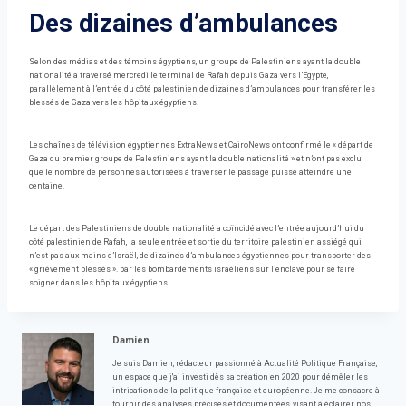
Des dizaines d’ambulances
Selon des médias et des témoins égyptiens, un groupe de Palestiniens ayant la double
nationalité a traversé mercredi le terminal de Rafah depuis Gaza vers l’Egypte,
parallèlement à l’entrée du côté palestinien de dizaines d’ambulances pour transférer les
blessés de Gaza vers les hôpitaux égyptiens.
Les chaînes de télévision égyptiennes ExtraNews et CairoNews ont confirmé le « départ de
Gaza du premier groupe de Palestiniens ayant la double nationalité » et n’ont pas exclu
que le nombre de personnes autorisées à traverser le passage puisse atteindre une
centaine.
Le départ des Palestiniens de double nationalité a coïncidé avec l’entrée aujourd’hui du
côté palestinien de Rafah, la seule entrée et sortie du territoire palestinien assiégé qui
n’est pas aux mains d’Israël, de dizaines d’ambulances égyptiennes pour transporter des
« grièvement blessés ». par les bombardements israéliens sur l’enclave pour se faire
soigner dans les hôpitaux égyptiens.
Damien
Je suis Damien, rédacteur passionné à Actualité Politique Française,
un espace que j'ai investi dès sa création en 2020 pour démêler les
intrications de la politique française et européenne. Je me consacre à
fournir des analyses précises et documentées, visant à éclairer nos