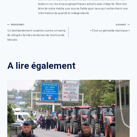
lecteurs sur les enjeux géopolitiques actuels avec intégrité. Mon but :
faire de notre média une source fiable pour ceux qui recherchent une
information de qualité et indépendante.
Navigation
PRÉCÉDENT
SUIVANT
Un bombardement israélien contre un camp
« C’est un génocide classique »
de réfugiés fait des centaines de morts et de
de
blessés
l’article
A lire également