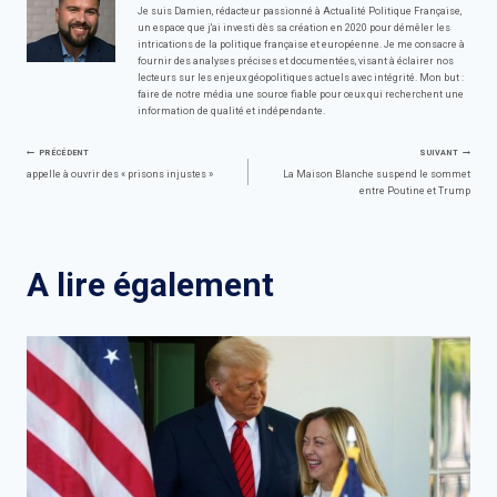
Je suis Damien, rédacteur passionné à Actualité Politique Française,
un espace que j'ai investi dès sa création en 2020 pour démêler les
intrications de la politique française et européenne. Je me consacre à
fournir des analyses précises et documentées, visant à éclairer nos
lecteurs sur les enjeux géopolitiques actuels avec intégrité. Mon but :
faire de notre média une source fiable pour ceux qui recherchent une
information de qualité et indépendante.
Navigation
PRÉCÉDENT
SUIVANT
appelle à ouvrir des « prisons injustes »
La Maison Blanche suspend le sommet
entre Poutine et Trump
de
l’article
A lire également