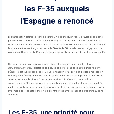
les F-35 auxquels
l'Espagne a renoncé
Le Maroc est en pourparlers avec les États-Unis pour acquérir le F-35, l'avion de combat le
plus avancé du marché, à l'achat duquel l'Espagne a récemment renoncé. L'éventualité
semblait lointaine, mais l'acceptation par Israël de son éventuel rachat par le Maroc ouvre
la voie à une transaction grâce à laquelle l'Armée de l'Air royale marocaine gagnerait du
poids face à l'Espagne et à l'Algérie, pays qui disposent aujourd'hui de meilleures capacités.
Des sources américaines proches des négociations confirment au site Internet
Renseignement Afrique
l'existence de discussions préliminaires entre le Département
d'État et Rabat sur le dossier des F-35. La transaction ferait partie du programme Foreign
Military Sales (FMS), un mécanisme du gouvernement américain par lequel des armes,
des équipements, des formations ou des services militaires sont vendus à des
gouvernements étrangers ou à des organisations internationales alliées. Les marchés
publics se font de gouvernement à gouvernement. Le ministère de la Défense agit comme
intermédiaire : il achète le matériel aux entreprises américaines et le transfère au pays
acheteur.
Les F-35, une priorité pour