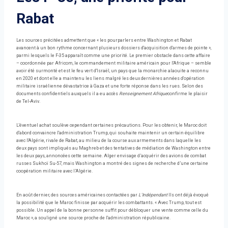
Rabat
Les sources précitées admettent que « les pourparlers entre Washington et Rabat
avancent à un bon rythme concernant plusieurs dossiers d'acquisition d'armes de pointe »,
parmi lesquels le F-35 apparaît comme une priorité. Le premier obstacle dans cette affaire
– coordonnée par Africom, le commandement militaire américain pour l'Afrique – semble
avoir été surmonté et est le feu vert d'Israël, un pays que la monarchie alaouite a reconnu
en 2020 et dont elle a maintenu les liens malgré les deux dernières années d'opération
militaire israélienne dévastatrice à Gaza et une forte réponse dans les rues. Selon des
documents confidentiels auxquels il a eu accès
Renseignement Afrique
confirme le plaisir
de Tel-Aviv.
L'éventuel achat soulève cependant certaines précautions. Pour les obtenir, le Maroc doit
d'abord convaincre l'administration Trump, qui souhaite maintenir un certain équilibre
avec l'Algérie, rivale de Rabat, au milieu de la course aux armements dans laquelle les
deux pays sont impliqués au Maghreb et des tentatives de médiation de Washington entre
les deux pays, annoncées cette semaine. Alger envisage d’acquérir des avions de combat
russes Sukhoï Su-57, mais Washington a montré des signes de recherche d’une certaine
coopération militaire avec l’Algérie.
En août dernier, des sources américaines contactées par
L'Indépendant
Ils ont déjà évoqué
la possibilité que le Maroc finisse par acquérir les combattants. « Avec Trump, tout est
possible. Un appel de la bonne personne suffit pour débloquer une vente comme celle du
Maroc », a souligné une source proche de l'administration républicaine.