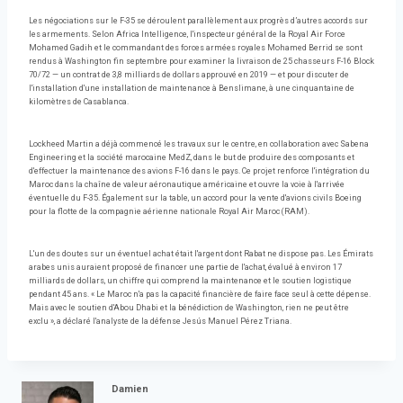
Les négociations sur le F-35 se déroulent parallèlement aux progrès d’autres accords sur
les armements. Selon Africa Intelligence, l'inspecteur général de la Royal Air Force
Mohamed Gadih et le commandant des forces armées royales Mohamed Berrid se sont
rendus à Washington fin septembre pour examiner la livraison de 25 chasseurs F-16 Block
70/72 — un contrat de 3,8 milliards de dollars approuvé en 2019 — et pour discuter de
l'installation d'une installation de maintenance à Benslimane, à une cinquantaine de
kilomètres de Casablanca.
Lockheed Martin a déjà commencé les travaux sur le centre, en collaboration avec Sabena
Engineering et la société marocaine MedZ, dans le but de produire des composants et
d'effectuer la maintenance des avions F-16 dans le pays. Ce projet renforce l'intégration du
Maroc dans la chaîne de valeur aéronautique américaine et ouvre la voie à l'arrivée
éventuelle du F-35. Également sur la table, un accord pour la vente d'avions civils Boeing
pour la flotte de la compagnie aérienne nationale Royal Air Maroc (RAM).
L'un des doutes sur un éventuel achat était l'argent dont Rabat ne dispose pas. Les Émirats
arabes unis auraient proposé de financer une partie de l'achat, évalué à environ 17
milliards de dollars, un chiffre qui comprend la maintenance et le soutien logistique
pendant 45 ans. « Le Maroc n'a pas la capacité financière de faire face seul à cette dépense.
Mais avec le soutien d'Abou Dhabi et la bénédiction de Washington, rien ne peut être
exclu », a déclaré l'analyste de la défense Jesús Manuel Pérez Triana.
Damien