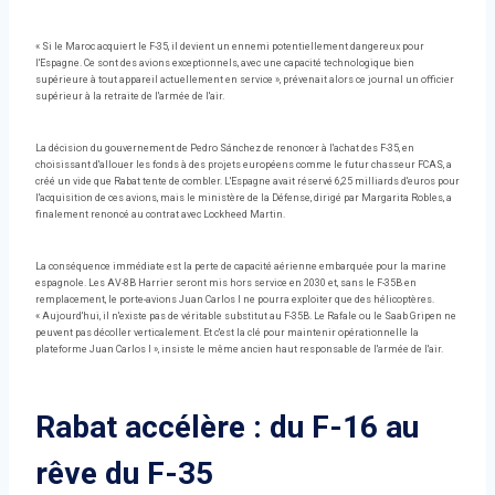
« Si le Maroc acquiert le F-35, il devient un ennemi potentiellement dangereux pour
l'Espagne. Ce sont des avions exceptionnels, avec une capacité technologique bien
supérieure à tout appareil actuellement en service », prévenait alors ce journal un officier
supérieur à la retraite de l'armée de l'air.
La décision du gouvernement de Pedro Sánchez de renoncer à l'achat des F-35, en
choisissant d'allouer les fonds à des projets européens comme le futur chasseur FCAS, a
créé un vide que Rabat tente de combler. L'Espagne avait réservé 6,25 milliards d'euros pour
l'acquisition de ces avions, mais le ministère de la Défense, dirigé par Margarita Robles, a
finalement renoncé au contrat avec Lockheed Martin.
La conséquence immédiate est la perte de capacité aérienne embarquée pour la marine
espagnole. Les AV-8B Harrier seront mis hors service en 2030 et, sans le F-35B en
remplacement, le porte-avions Juan Carlos I ne pourra exploiter que des hélicoptères.
« Aujourd'hui, il n'existe pas de véritable substitut au F-35B. Le Rafale ou le Saab Gripen ne
peuvent pas décoller verticalement. Et c'est la clé pour maintenir opérationnelle la
plateforme Juan Carlos I », insiste le même ancien haut responsable de l'armée de l'air.
Rabat accélère : du F-16 au
rêve du F-35