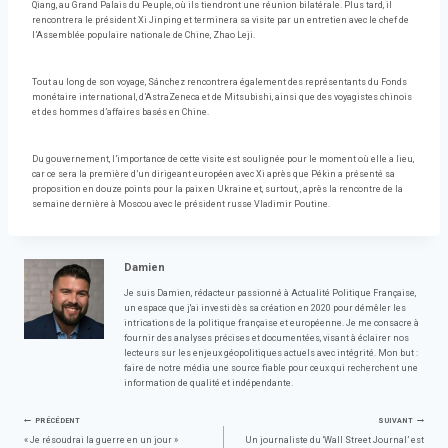
Qiang, au Grand Palais du Peuple, où ils tiendront une réunion bilatérale. Plus tard, il
rencontrera le président Xi Jinping et terminera sa visite par un entretien avec le chef de
l’Assemblée populaire nationale de Chine, Zhao Leji.
Tout au long de son voyage, Sánchez rencontrera également des représentants du Fonds
monétaire international, d’AstraZeneca et de Mitsubishi, ainsi que des voyagistes chinois
et des hommes d’affaires basés en Chine.
Du gouvernement, l’importance de cette visite est soulignée pour le moment où elle a lieu,
car ce sera la première d’un dirigeant européen avec Xi après que Pékin a présenté sa
proposition en douze points pour la paix en Ukraine et, surtout, , après la rencontre de la
semaine dernière à Moscou avec le président russe Vladimir Poutine.
Damien
Je suis Damien, rédacteur passionné à Actualité Politique Française,
un espace que j'ai investi dès sa création en 2020 pour démêler les
intrications de la politique française et européenne. Je me consacre à
fournir des analyses précises et documentées, visant à éclairer nos
lecteurs sur les enjeux géopolitiques actuels avec intégrité. Mon but :
faire de notre média une source fiable pour ceux qui recherchent une
information de qualité et indépendante.
Navigation
PRÉCÉDENT
SUIVANT
« Je résoudrai la guerre en un jour »
Un journaliste du ‘Wall Street Journal’ est