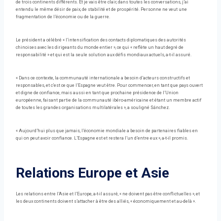
de trois continents différents. Et je vais être clair, dans toutes les conversations, j’ai
entendu le même désir de paix, de stabilité et de prospérité. Personne ne veut une
fragmentation de l’économie ou de la guerre.
Le président a célébré « l’intensification des contacts diplomatiques des autorités
chinoises avec les dirigeants du monde entier », ce qui « reflète un haut degré de
responsabilité » et qui est la seule solution aux défis mondiaux actuels, a-t-il assuré.
« Dans ce contexte, la communauté internationale a besoin d’acteurs constructifs et
responsables, et c’est ce que l’Espagne veut être. Pour commencer, en tant que pays ouvert
et digne de confiance, mais aussi en tant que prochaine présidence de l’Union
européenne, faisant partie de la communauté ibéro-américaine et étant un membre actif
de toutes les grandes organisations multilatérales », a souligné Sánchez.
« Aujourd’hui plus que jamais, l’économie mondiale a besoin de partenaires fiables en
qui on peut avoir confiance. L’Espagne est et restera l’un d’entre eux », a-t-il promis.
Relations Europe et Asie
Les relations entre l’Asie et l’Europe, a-t-il assuré, « ne doivent pas être conflictuelles », et
les deux continents doivent s’attacher à être des alliés, « économiquement et au-delà ».