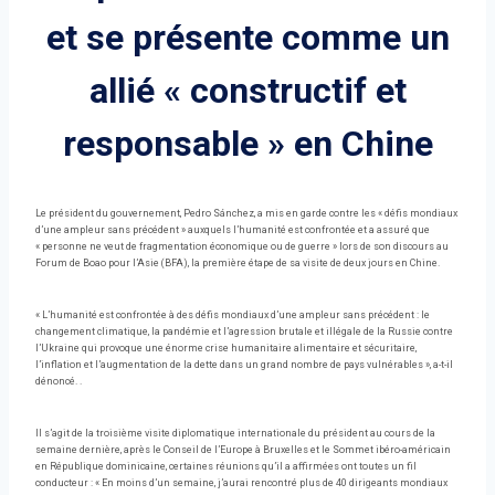
et se présente comme un
allié « constructif et
responsable » en Chine
Le président du gouvernement, Pedro Sánchez, a mis en garde contre les « défis mondiaux
d’une ampleur sans précédent » auxquels l’humanité est confrontée et a assuré que
« personne ne veut de fragmentation économique ou de guerre » lors de son discours au
Forum de Boao pour l’Asie (BFA), la première étape de sa visite de deux jours en Chine.
« L’humanité est confrontée à des défis mondiaux d’une ampleur sans précédent : le
changement climatique, la pandémie et l’agression brutale et illégale de la Russie contre
l’Ukraine qui provoque une énorme crise humanitaire alimentaire et sécuritaire,
l’inflation et l’augmentation de la dette dans un grand nombre de pays vulnérables », a-t-il
dénoncé. .
Il s’agit de la troisième visite diplomatique internationale du président au cours de la
semaine dernière, après le Conseil de l’Europe à Bruxelles et le Sommet ibéro-américain
en République dominicaine, certaines réunions qu’il a affirmées ont toutes un fil
conducteur : « En moins d’un semaine, j’aurai rencontré plus de 40 dirigeants mondiaux