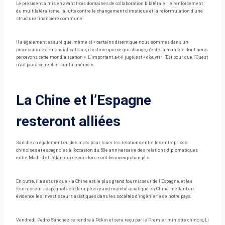
Le président a mis en avant trois domaines de collaboration bilatérale : le renforcement
du multilatéralisme, la lutte contre le changement climatique et la reformulation d’une
structure financière commune.
Il a également assuré que, même si « certains disent que nous sommes dans un
processus de démondialisation », il estime que ce qui change, c’est « la manière dont nous
percevons cette mondialisation ». L’important, a-t-il jugé, est « d’ouvrir l’Est pour que l’Ouest
n’ait pas à se replier sur lui-même ».
La Chine et l’Espagne
resteront alliées
Sánchez a également eu des mots pour louer les relations entre les entreprises
chinoises et espagnoles à l’occasion du 50e anniversaire des relations diplomatiques
entre Madrid et Pékin, qui depuis lors « ont beaucoup changé ».
En outre, il a assuré que «la Chine est le plus grand fournisseur de l’Espagne, et les
fournisseurs espagnols ont leur plus grand marché asiatique en Chine, mettant en
évidence les investisseurs asiatiques dans les sociétés d’ingénierie de notre pays.
Vendredi, Pedro Sánchez se rendra à Pékin et sera reçu par le Premier ministre chinois, Li