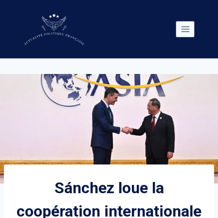
Skip
to
content
Sánchez loue la
coopération internationale