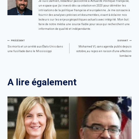
Je suis Damien, rédacteur passionné à Actualité Politique Française,
un espace que j'ai investi dès sa création en 2020 pour démêler les
intrications de la politique française et européenne. Je me consacre à
fournir des analyses précises et documentées, visant à éclairer nos
lecteurs sur les enjeux géopolitiques actuels avec intégrité. Mon but :
faire de notre média une source fiable pour ceux qui recherchent une
information de qualité et indépendante.
Navigation
PRÉCÉDENT
SUIVANT
Six morts et un arrêté aux États-Unis dans
Mohamed VI, sans agenda public depuis
une fusillade dans le Mississippi
octobre, au repos en raison d'une affection
de
lombaire
l’article
A lire également