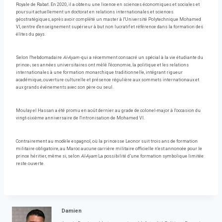
Royale de Rabat. En 2020, il a obtenu une licence en sciences économiques et sociales et
poursuit actuellement un doctorat en relations internationales et sciences
géostratégiques, après avoir complété un master à l'Université Polytechnique Mohamed
VI, centre d'enseignement supérieur à but non lucratif et référence dans la formation des
élites du pays.
Selon l'hebdomadaire
Al-Ayam
-qui a récemment consacré un spécial à la vie étudiante du
prince-, ses années universitaires ont mêlé l'économie, la politique et les relations
internationales à une formation monarchique traditionnelle, intégrant rigueur
académique, ouverture culturelle et présence régulière aux sommets internationaux et
aux grands événements avec son père ou seul.
Moulay el Hassan a été promu en août dernier au grade de colonel-major à l'occasion du
vingt-sixième anniversaire de l'intronisation de Mohamed VI.
Contrairement au modèle espagnol, où la princesse Leonor suit trois ans de formation
militaire obligatoire, au Maroc aucune carrière militaire officielle n'est annoncée pour le
prince héritier, même si, selon
Al-Ayam
La possibilité d’une formation symbolique limitée
reste ouverte.
Damien