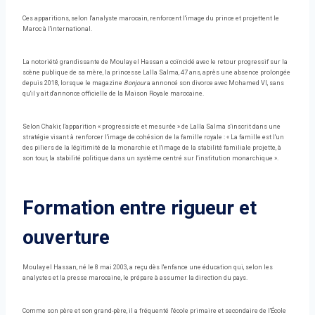
Ces apparitions, selon l'analyste marocain, renforcent l'image du prince et projettent le
Maroc à l'international.
La notoriété grandissante de Moulay el Hassan a coïncidé avec le retour progressif sur la
scène publique de sa mère, la princesse Lalla Salma, 47 ans, après une absence prolongée
depuis 2018, lorsque le magazine
Bonjour
a annoncé son divorce avec Mohamed VI, sans
qu'il y ait d'annonce officielle de la Maison Royale marocaine.
Selon Chakir, l'apparition « progressiste et mesurée » de Lalla Salma s'inscrit dans une
stratégie visant à renforcer l'image de cohésion de la famille royale : « La famille est l'un
des piliers de la légitimité de la monarchie et l'image de la stabilité familiale projette, à
son tour, la stabilité politique dans un système centré sur l'institution monarchique ».
Formation entre rigueur et
ouverture
Moulay el Hassan, né le 8 mai 2003, a reçu dès l'enfance une éducation qui, selon les
analystes et la presse marocaine, le prépare à assumer la direction du pays.
Comme son père et son grand-père, il a fréquenté l'école primaire et secondaire de l'École