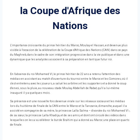
la Coupe d'Afrique des
Nations
L'importance croissante du prince héritier du Maroc, Moulay el Hassan, est devenue plus
visible à l'occasion de la célébration de la Coupe d'Afrique des Nations (CAN) dans ce pays
du Maghreb, dans le cadre de son intégration progressive dans la vie publique et dans une
dynamique que les analystes associent à sa préparation en tant que futur roi.
En l'absence du roi Mohamed VI, le prince héritier de 22 ans a retenu l'attention des
médias en assistant au match d'ouverture du tournoi entre le Maroc et les Comores, où il
s'est entretenu avec les joueurs, a salué les arbitres et les supporters et a donné le coup
d'envoi, sous la pluie, au nouveau stade Moulay Abdellah de Rabat, qu'il a lui-même
inauguré il y a quelques mois.
Sa présence est une nouvelle fois devenue virale sur les réseaux sociaux et les médias
lors du huitième de finale de la CAN entre le Maroc et la Tanzanie, dimanche, auquel il a
assisté en compagnie de sa mère, la princesse Lalla Salma – divorcée du roi Mohamed VI -,
de sa sœur, la princesse Lalla Khadija, et de ses amis, et dont ont circulé des vidéos dans
lesquelles on les a vu célébrer le but de Brahim qui a donné au Maroc une place en quarts
de finale.