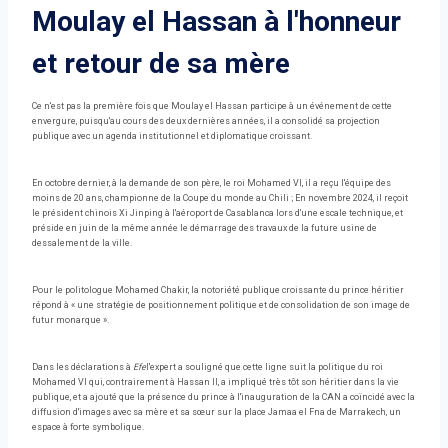
Moulay el Hassan à l'honneur
et retour de sa mère
Ce n'est pas la première fois que Moulay el Hassan participe à un événement de cette
envergure, puisqu'au cours des deux dernières années, il a consolidé sa projection
publique avec un agenda institutionnel et diplomatique croissant.
En octobre dernier, à la demande de son père, le roi Mohamed VI, il a reçu l'équipe des
moins de 20 ans, championne de la Coupe du monde au Chili ; En novembre 2024, il reçoit
le président chinois Xi Jinping à l'aéroport de Casablanca lors d'une escale technique, et
préside en juin de la même année le démarrage des travaux de la future usine de
dessalement de la ville.
Pour le politologue Mohamed Chakir, la notoriété publique croissante du prince héritier
répond à « une stratégie de positionnement politique et de consolidation de son image de
futur monarque ».
Dans les déclarations à
Efe
l'expert a souligné que cette ligne suit la politique du roi
Mohamed VI qui, contrairement à Hassan II, a impliqué très tôt son héritier dans la vie
publique, et a ajouté que la présence du prince à l'inauguration de la CAN a coïncidé avec la
diffusion d'images avec sa mère et sa sœur sur la place Jamaa el Fna de Marrakech, un
espace à forte symbolique.