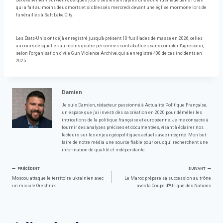
Cet événement survient quelques jours seulement après une autre fusillade dans l'Utah
qui a fait au moins deux morts et six blessés mercredi devant une église mormone lors de
funérailles à Salt Lake City.
Les États-Unis ont déjà enregistré jusqu'à présent 10 fusillades de masse en 2026, celles
au cours desquelles au moins quatre personnes sont abattues sans compter l'agresseur,
selon l'organisation civile Gun Violence Archive, qui a enregistré 408 de ces incidents en
2025.
Damien
Je suis Damien, rédacteur passionné à Actualité Politique Française,
un espace que j'ai investi dès sa création en 2020 pour démêler les
intrications de la politique française et européenne. Je me consacre à
fournir des analyses précises et documentées, visant à éclairer nos
lecteurs sur les enjeux géopolitiques actuels avec intégrité. Mon but :
faire de notre média une source fiable pour ceux qui recherchent une
information de qualité et indépendante.
Navigation
PRÉCÉDENT
SUIVANT
Moscou attaque le territoire ukrainien avec
Le Maroc prépare sa succession au trône
un missile Oreshnik
avec la Coupe d'Afrique des Nations
de
l’article