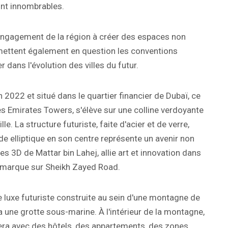
sont innombrables.
'engagement de la région à créer des espaces non
emettent également en question les conventions
 dans l'évolution des villes du futur.
 2022 et situé dans le quartier financier de Dubaï, ce
s Emirates Towers, s'élève sur une colline verdoyante
lle. La structure futuriste, faite d'acier et de verre,
ide elliptique en son centre représente un avenir non
ies 3D de Mattar bin Lahej, allie art et innovation dans
émarque sur Sheikh Zayed Road.
de luxe futuriste construite au sein d'une montagne de
a une grotte sous-marine. À l'intérieur de la montagne,
era avec des hôtels, des appartements, des zones