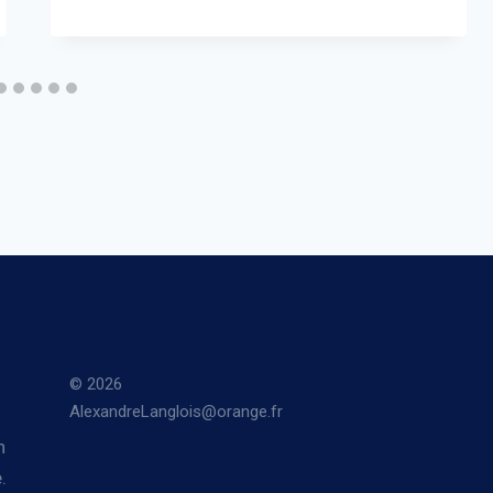
© 2026
AlexandreLanglois@orange.fr
n
.