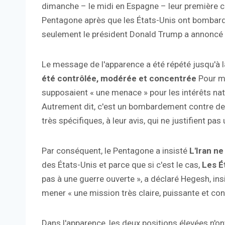
dimanche – le midi en Espagne – leur première c
Pentagone après que les États-Unis ont bombardé 
seulement le président Donald Trump a annoncé 
Le message de l'apparence a été répété jusqu'à l
été contrôlée, modérée et concentrée
Pour me
supposaient « une menace » pour les intérêts na
Autrement dit, c'est un bombardement contre des 
très spécifiques, à leur avis, qui ne justifient pa
Par conséquent, le Pentagone a insisté
L'Iran ne
des États-Unis et parce que si c'est le cas,
Les Ét
pas à une guerre ouverte », a déclaré Hegesh, ins
mener « une mission très claire, puissante et con
Dans l'apparence, les deux positions élevées n'o