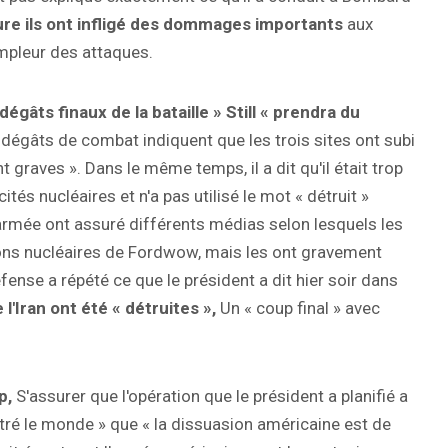
sure ils ont infligé des dommages importants
aux
'ampleur des attaques.
dégâts finaux de la bataille » Still « prendra du
 dégâts de combat indiquent que les trois sites ont subi
aves ». Dans le même temps, il a dit qu'il était trop
ités nucléaires et n'a pas utilisé le mot « détruit »
'armée ont assuré différents médias selon lesquels les
ations nucléaires de Fordwow, mais les ont gravement
ense a répété ce que le président a dit hier soir dans
l'Iran ont été « détruites »,
Un « coup final » avec
p,
S'assurer que l'opération que le président a planifié a
montré le monde » que « la dissuasion américaine est de