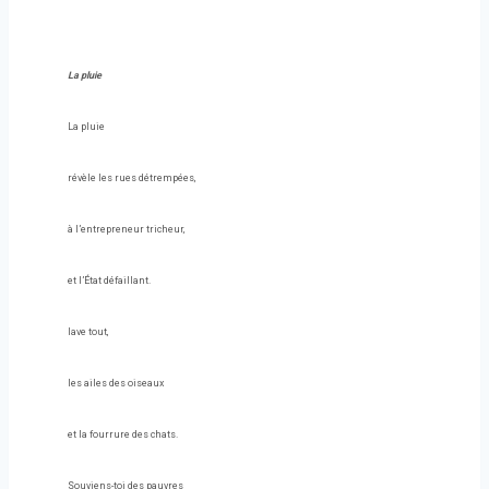
La pluie
La pluie
révèle les rues détrempées,
à l’entrepreneur tricheur,
et l’État défaillant.
lave tout,
les ailes des oiseaux
et la fourrure des chats.
Souviens-toi des pauvres