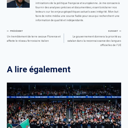
intrications de la politique française et européenne. Je me consacre à
fournir des analyses précises et documentées, visant à éclairer nos
lecteurs sur les enjeux géopolitiques actuels avec intégrité. Mon but :
faire de notre média une source fiable pour ceux qui recherchent une
information de qualité et indépendante.
Navigation
PRÉCÉDENT
SUIVANT
Un tremblement de terre secoue Florence et
Le gouvernement donnera la priorité au
affecte le réseau ferroviaire italien
catalan dans la reconnaissance des langues
de
officielles de l’UE
l’article
A lire également