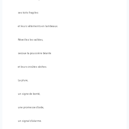
ses toits fragiles
et leurs vêtements en lambeaux.
Réveillez les vallées,
secoue ta poussière béante
et leurs croûtes sèches.
La pluie,
un signe de bonté,
une promesse d’aide,
un signal d’alarme.