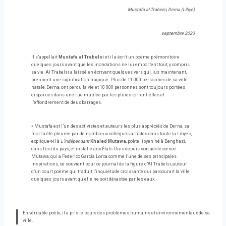
Mustafa al Trabelsi
,
Derna (Libye)
septembre 2023
Il s’appellait
Mustafa al Trabelsi
et il a écrit un poème prémonitoire
quelques jours avant que les inondations ne lui emportent tout, y compris
sa vie. Al Trabelsi a laissé en écrivant quelques vers qui, lus maintenant,
prennent une signification tragique. Plus de 11 000 personnes de sa ville
natale, Derna, ont perdu la vie et 10 000 personnes sont toujours portées
disparues dans une rue mutilée par les pluies torrentielles et
l’effondrement de deux barrages.
« Mustafa est l’un des activistes et auteurs les plus appréciés de Derna, sa
mort a été pleurée par de nombreux collègues artistes dans toute la Libye »,
explique-t-il à
L’indépendant
Khaled Mutawa
, poète libyen né à Benghazi,
dans l’est du pays, et installé aux États-Unis depuis son adolescence.
Mutawa, qui a Federico García Lorca comme l’une de ses principales
inspirations, se souvient pour ce journal de la figure d’Al Trabelsi, auteur
d’un court poème qui traduit l’inquiétude croissante qui parcourait la ville
quelques jours avant qu’elle ne soit dévastée par les eaux.
En véritable poète, il a pris le pouls des problèmes humains et environnementaux de sa
ville.