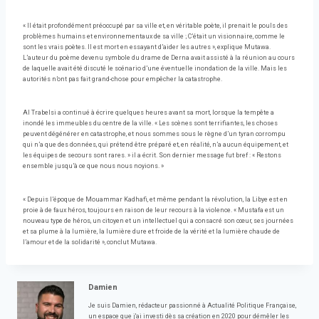
« Il était profondément préoccupé par sa ville et, en véritable poète, il prenait le pouls des
problèmes humains et environnementaux de sa ville ; C’était un visionnaire, comme le
sont les vrais poètes. Il est mort en essayant d’aider les autres », explique Mutawa.
L’auteur du poème devenu symbole du drame de Derna avait assisté à la réunion au cours
de laquelle avait été discuté le scénario d’une éventuelle inondation de la ville. Mais les
autorités n’ont pas fait grand-chose pour empêcher la catastrophe.
Al Trabelsi a continué à écrire quelques heures avant sa mort, lorsque la tempête a
inondé les immeubles du centre de la ville. « Les scènes sont terrifiantes, les choses
peuvent dégénérer en catastrophe, et nous sommes sous le règne d’un tyran corrompu
qui n’a que des données, qui prétend être préparé et, en réalité, n’a aucun équipement, et
les équipes de secours sont rares. » il a écrit. Son dernier message fut bref : « Restons
ensemble jusqu’à ce que nous nous noyions. »
« Depuis l’époque de Mouammar Kadhafi, et même pendant la révolution, la Libye est en
proie à de faux héros, toujours en raison de leur recours à la violence. « Mustafa est un
nouveau type de héros, un citoyen et un intellectuel qui a consacré son cœur, ses journées
et sa plume à la lumière, la lumière dure et froide de la vérité et la lumière chaude de
l’amour et de la solidarité », conclut Mutawa.
Damien
Je suis Damien, rédacteur passionné à Actualité Politique Française,
un espace que j'ai investi dès sa création en 2020 pour démêler les